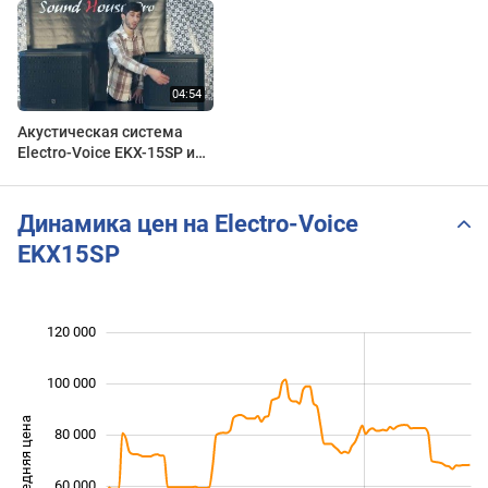
Акустическая система
Electro-Voice EKX-15SP и
EKX-18SP (UnPack Video)
Динамика цен на Electro-Voice
EKX15SP
 000
 000
 000
 000
 000
0
120 000
100 000
Средняя цена
80 000
100 000
60 000