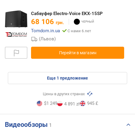
Сабвуфер Electro-Voice EKX-15SP
68 106
грн.
Tomdom.in.ua
С нами 6 лет
(Львов)
Перейти в магазин
eще
1
предложение
Цены в других странах
$1 249
945 £
4 891 zł
Видеообзоры
1