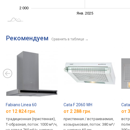
2 000
Янв. 2027
Июль
Янв. 2025
L
Рекомендуем
Сравнить в таблице
→
Fabiano Linea 60
Cata F 2060 WH
Cata
от 12 824 грн.
от 2 288 грн.
от 3
традиционная (пристенная),
пристенная / встраиваемая,
встр
Т-образная, поток: 1000 м³/ч,
козырьковая, поток: 380 м³/
полн
на отвод 760 м³/ч, ширина
ч, ширина 60 см
390 