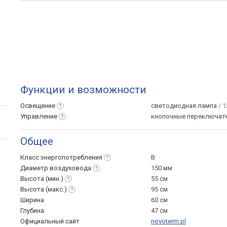
Функции и возможности
Освещение
светодиодная лампа
/ 1
Управление
кнопочные переключат
Общее
Класс
энергопотребления
B
Диаметр
воздуховода
150 мм
Высота
(мин.)
55 см
Высота
(макс.)
95 см
Ширина
60 см
Глубина
47 см
Официальный сайт
novoterm.pl