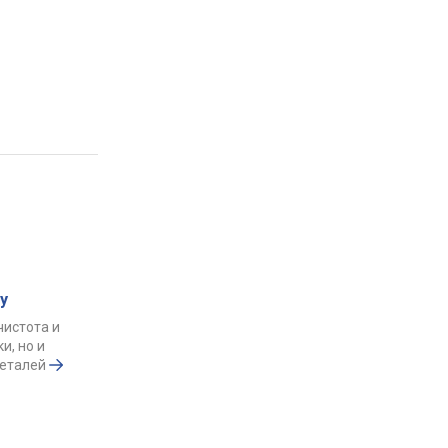
у
чистота и
и, но и
деталей