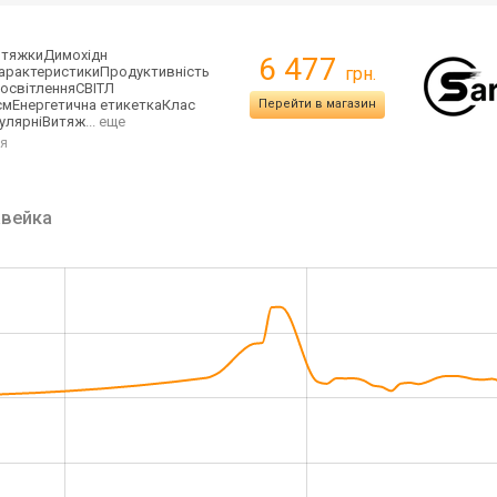
итяжкиДимохідн
6 477
характеристикиП
родуктивність
грн.
 освітленняСВІТЛ
 смЕнергетична етикеткаКлас
Перейти в магазин
улярніВитя
ж
... еще
я
вейка