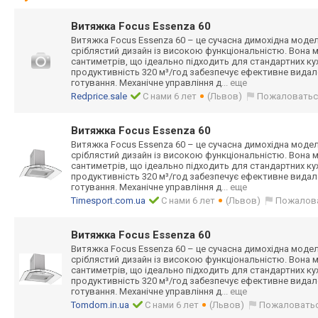
Витяжка Focus Essenza 60
Витяжка Focus Essenza 60 – це сучасна димохідна модел
сріблястий дизайн із високою функціональніст
ю. Вона м
сантиметрів, що ідеально підходить для стандартних к
продуктивність 320 м³/год забезпечує ефективне видален
готування. Механічне управління д
... еще
Redprice.sale
С нами 6 лет
(Львов)
Пожаловатьс
Витяжка Focus Essenza 60
Витяжка Focus Essenza 60 – це сучасна димохідна модел
сріблястий дизайн із високою функціональніст
ю. Вона м
сантиметрів, що ідеально підходить для стандартних к
продуктивність 320 м³/год забезпечує ефективне видален
готування. Механічне управління д
... еще
Timesport.com.ua
С нами 6 лет
(Львов)
Пожалов
Витяжка Focus Essenza 60
Витяжка Focus Essenza 60 – це сучасна димохідна модел
сріблястий дизайн із високою функціональніст
ю. Вона м
сантиметрів, що ідеально підходить для стандартних к
продуктивність 320 м³/год забезпечує ефективне видален
готування. Механічне управління д
... еще
Tomdom.in.ua
С нами 6 лет
(Львов)
Пожаловать