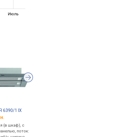
Июль
R 6390/1 IX
Pyramida ATH 60 700 BL
Elica Lane IX/A/52
н.
от 4 098 грн.
от 9 227 грн.
 (в шкаф), с
встраиваемая (в шкаф), с
встраиваемая (в шка
анелью, поток:
выдвижной панелью, поток:
полновстраиваемая,
 м³/ч, ширина
на отвод 700 м³/ч, ширина
800 м³/ч, на отвод 55