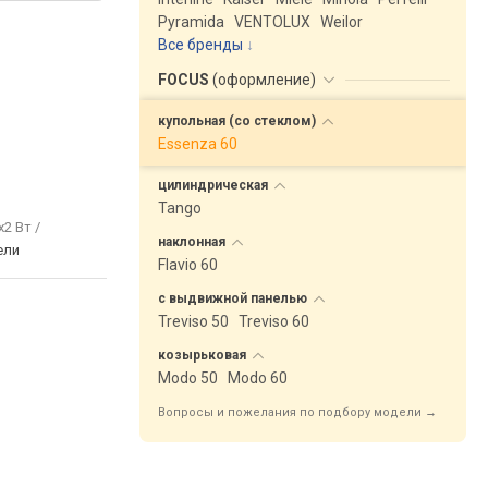
Pyramida
VENTOLUX
Weilor
Все бренды
FOCUS
(
оформление
)
купольная (со
стеклом)
Essenza 60
цилиндрическая
Tango
x2 Вт /
наклонная
ели
Flavio 60
с выдвижной
панелью
Treviso 50
Treviso 60
козырьковая
Modo 50
Modo 60
Вопросы и пожелания по подбору модели →