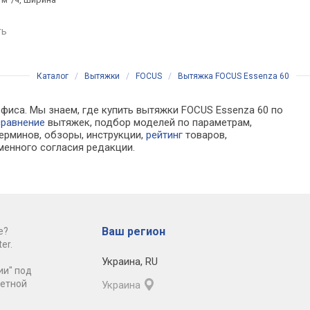
60 см
ширина 51.4 см
ть
сравнить
сравнить
Каталог
/
Вытяжки
/
FOCUS
/
Вытяжка FOCUS Essenza 60
офиса. Мы знаем, где купить вытяжки FOCUS Essenza 60 по
сравнение
вытяжек, подбор моделей по параметрам,
ерминов, обзоры, инструкции,
рейтинг
товаров,
менного согласия редакции.
Ваш регион
е?
er.
Украина
,
RU
ии" под
ретной
Украина