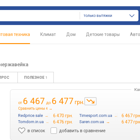
только вытяжки
товая техника
Климат
Дом
Детские товары
Авт
нержавейка
ПРОС
ПОЛЕЗНОЕ
1
Ка
6 467
6 477
грн.
от
до
Сравнить цены
→
4
Redprice.sale
→
6 470 грн.
Timesport.com.ua
→
6 467 грн
Tomdom.in.ua
→
6 476 грн.
Saren.com.ua
→
6 477 грн
в список
добавить в сравнение