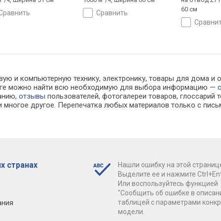
60 см
сравнить
сравнить
сравни
вую и компьютерную технику, электронику, товары для дома и 
алоге можно найти всю необходимую для выбора информацию —
ванию,
отзывы
пользователей, фотогалереи товаров, глоссарий т
 многое другое. Перепечатка любых материалов только с пись
х странах
Нашли ошибку на этой страниц
Выделите ее и нажмите Ctrl+Ent
Или воспользуйтесь функцией
"Сообщить об ошибке в описан
ания
таблицей с параметрами конк
модели.