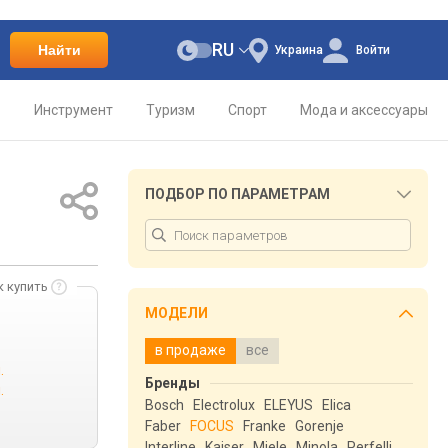
RU
Найти
Украина
Войти
о
Инструмент
Туризм
Спорт
Мода и аксессуары
ПОДБОР ПО ПАРАМЕТРАМ
к купить
МОДЕЛИ
в продаже
все
.
Бренды
.
Bosch
Electrolux
ELEYUS
Elica
Faber
FOCUS
Franke
Gorenje
Interline
Kaiser
Miele
Minola
Perfelli