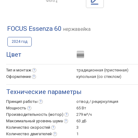
Фото
4
FOCUS Essenza 60
нержавейка
2024 год
Цвет
Тип и
монтаж
традиционная (пристенная)
Оформление
купольная (со стеклом)
Технические параметры
Принцип
работы
отвод / рециркуляция
Мощность
65 Вт
Производительность
(мотор)
279 м³/ч
Максимальный уровень
шума
63 дБ
Количество
скоростей
3
Количество
двигателей
1