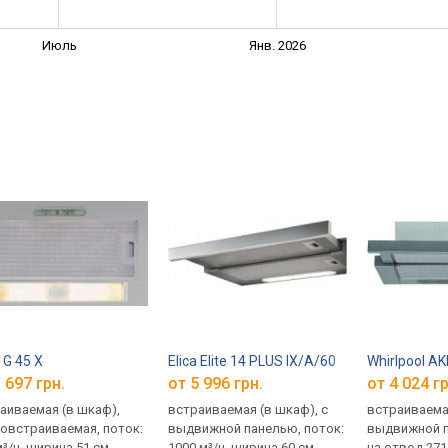
Июль
Янв. 2026
 G 45 X
Elica Elite 14 PLUS IX/A/60
Whirlpool AK
 697 грн.
от 5 996 грн.
от 4 024 гр
аиваемая (в шкаф),
встраиваемая (в шкаф), с
встраиваемая
овстраиваемая, поток:
выдвижной панелью, поток:
выдвижной п
м³/ч, ширина 51 см
1000 м³/ч, ширина 60 см
на отвод 271