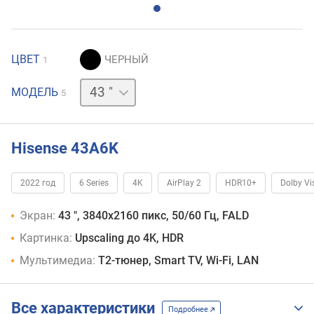
ЦВЕТ
1
50 "
58 "
65 "
75 "
МОДЕЛЬ
5
Hisense 43A6K
2022 год
6 Series
4K
AirPlay 2
HDR10+
Dolby Vi
Экран:
43 ", 3840x2160 пикс, 50/60 Гц, FALD
Картинка:
Upscaling до 4K, HDR
Мультимедиа:
T2-тюнер, Smart TV, Wi-Fi, LAN
Все характеристики
Подробнее