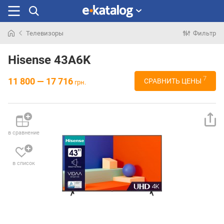
Телевизоры
Фильтр
Искали
раньше
Hisense 43A6K
7
11 800 — 17 716
СРАВНИТЬ ЦЕНЫ
грн.
в сравнение
в список