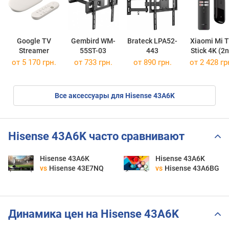
Google TV
Gembird WM-
Brateck LPA52-
Xiaomi Mi 
Streamer
55ST-03
443
Stick 4K (2
Gen)
от 5 170 грн.
от 733 грн.
от 890 грн.
от 2 428 гр
Все аксессуары для Hisense 43A6K
Hisense 43A6K часто сравнивают
Hisense 43A6K
Hisense 43A6K
vs
Hisense 43E7NQ
vs
Hisense 43A6BG
Динамика цен на Hisense 43A6K