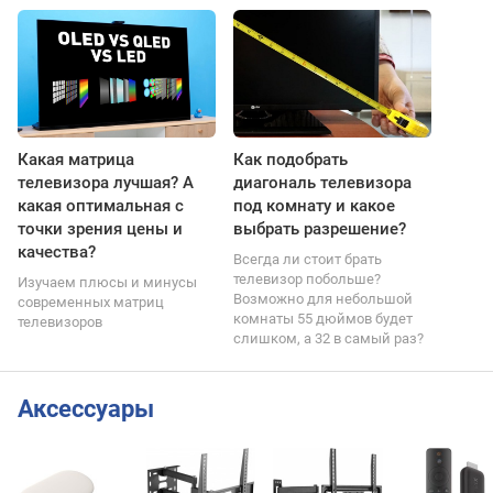
Какая матрица
Как подобрать
телевизора лучшая? А
диагональ телевизора
какая оптимальная с
под комнату и какое
точки зрения цены и
выбрать разрешение?
качества?
Всегда ли стоит брать
телевизор побольше?
Изучаем плюсы и минусы
Возможно для небольшой
современных матриц
комнаты 55 дюймов будет
телевизоров
слишком, а 32 в самый раз?
Аксессуары