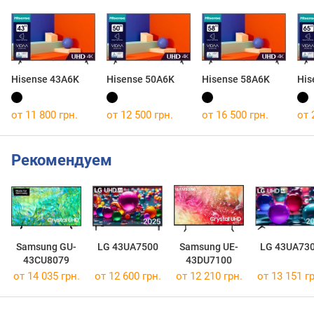
Hisense 43A6K
Hisense 50A6K
Hisense 58A6K
His
от 11 800 грн.
от 12 500 грн.
от 16 500 грн.
от 
Рекомендуем
Samsung GU-
LG 43UA7500
Samsung UE-
LG 43UA73
43CU8079
43DU7100
от 14 035 грн.
от 12 600 грн.
от 12 210 грн.
от 13 151 гр