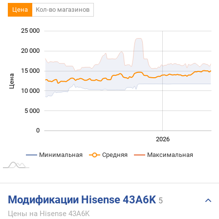
Цена
Кол-во магазинов
25 000
 000
 000
 000
20 000
15 000
Цена
10 000
10 000
5 000
0
2024
2025
2028
2026
L
Минимальная
Средняя
Максимальная
Модификации Hisense 43A6K
5
Цены на Hisense 43A6K