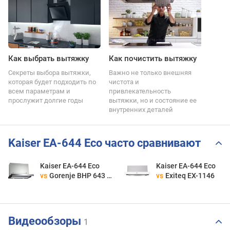
Как выбрать вытяжку
Как почистить вытяжку
Секреты выбора вытяжки,
Важно не только внешняя
которая будет подходить по
чистота и
всем параметрам и
привлекательность
прослужит долгие годы
вытяжки, но и состояние ее
внутренних деталей
Kaiser EA-644 Eco часто сравнивают
Kaiser EA-644 Eco
Kaiser EA-644 Eco
vs
Gorenje BHP 643 A5 BG
vs
Exiteq EX-1146
Видеообзоры
1