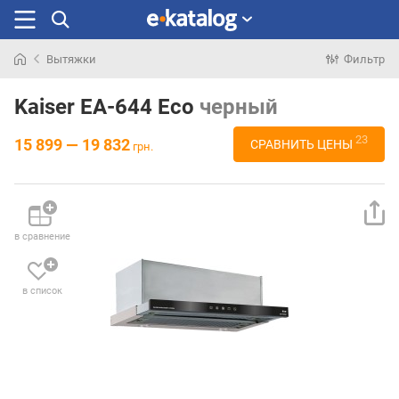
Вытяжки
Фильтр
Искали
раньше
Kaiser EA-644 Eco
черный
23
15 899 — 19 832
СРАВНИТЬ ЦЕНЫ
грн.
в сравнение
в список