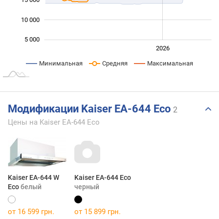
10 000
5 000
2024
2025
2028
2026
L
Минимальная
Средняя
Максимальная
Модификации Kaiser EA-644 Eco
2
Цены на Kaiser EA-644 Eco
Kaiser EA-644 W
Kaiser EA-644 Eco
Eco
белый
черный
от 16 599 грн.
от 15 899 грн.