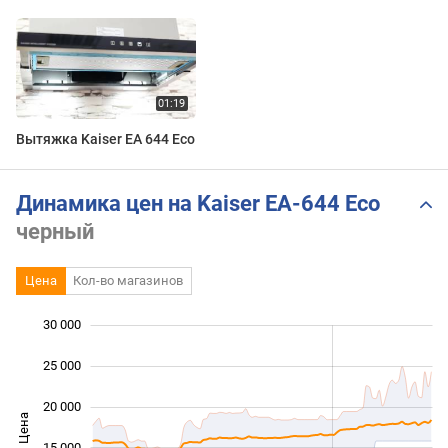
Вытяжка Kaiser EA 644 Eco
Динамика цен на Kaiser EA-644 Eco
черный
Цена
Кол-во магазинов
30 000
 000
 000
0
25 000
20 000
Цена
10 000
15 000