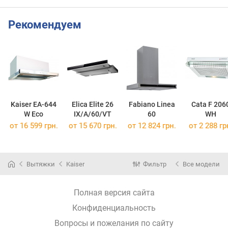
Рекомендуем
Kaiser EA-644
Elica Elite 26
Fabiano Linea
Cata F 206
W Eco
IX/A/60/VT
60
WH
от 16 599 грн.
от 15 670 грн.
от 12 824 грн.
от 2 288 гр
Вытяжки
Kaiser
Фильтр
Все модели
Полная версия сайта
Конфиденциальность
Вопросы и пожелания по сайту