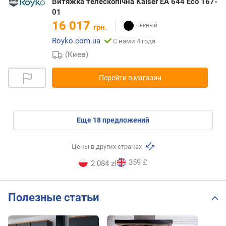
Витяжка телескопічна Kaiser EA 644 Eco 167-
01
16 017
грн.
Royko.com.ua
С нами 4 года
(Киев)
Перейти в магазин
eще
18
предложений
Цены в других странах
359 £
2 084 zł
Полезные статьи