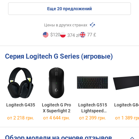
eще
20
предложений
Цены в других странах
$120
77 £
374 zł
Серия Logitech G Series (игровые)
Logitech G435
Logitech G Pro
Logitech G515
Logitech G8
X Superlight 2
Lightspeed
TKL Tactile
от 2 218 грн.
от 4 644 грн.
от 2 399 грн.
от 1 389 гр
Switch
Обзор модели на основе отзывов