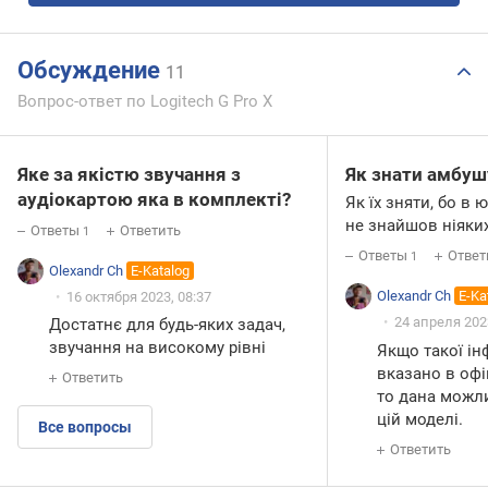
Обсуждение
11
Вопрос-ответ по Logitech G Pro X
Яке за якістю звучання з
Як знати амбуш
аудіокартою яка в комплекті?
Як їх зняти, бо в ю
не знайшов ніяких
Ответы
Ответить
1
Ответы
Ответ
1
Olexandr Ch
E-Katalog
Olexandr Ch
E-Ka
16 октября 2023, 08:37
24 апреля 2023
Достатнє для будь-яких задач,
звучання на високому рівні
Якщо такої ін
вказано в офіц
Ответить
то дана можли
цій моделі.
Все вопросы
Ответить