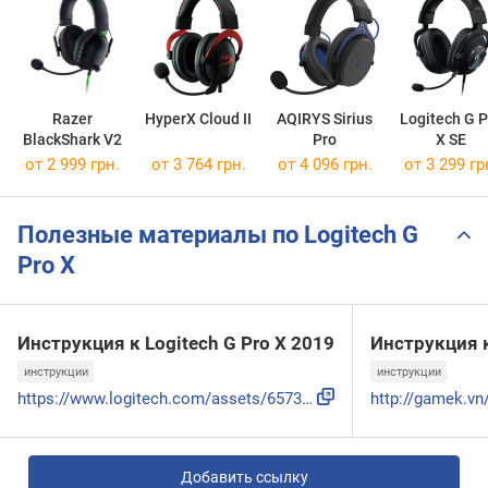
Razer
HyperX Cloud II
AQIRYS Sirius
Logitech G P
BlackShark V2
Pro
X SE
от 2 999 грн.
от 3 764 грн.
от 4 096 грн.
от 3 299 гр
Полезные материалы по Logitech G
Pro X
Инструкция к Logitech G Pro X 2019
Инструкция к
инструкции
инструкции
https://www.logitech.com/assets/65732/pro-x-gaming-headset-...
Добавить ссылку