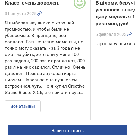
Класс, очень доволен.
В цілому, беруч
усі плюси та не
31 августа 2025
дану модель я 
Я выбирал наушники с хорошей
рекомендую!
громкостью, и чтобы были не
5 февраля 2023
убиваемые. В принципе, все
совпало. Есть конечно моменты, но
Гарні навушники з
точно могу сказать, - за 3 года я не
смог их убить, хотя они у меня 100
раз падали, 200 раз их ронял кот, 300
раз я на них садился. Отлично. Очень
доволен. Правда звуковая карта
ниочем. Наверное она лучше чем
встроенная, чуть. Но я купил Creative
Sound BlasterX G6, и с ней эти науш…
Все отзывы
Написать отзыв