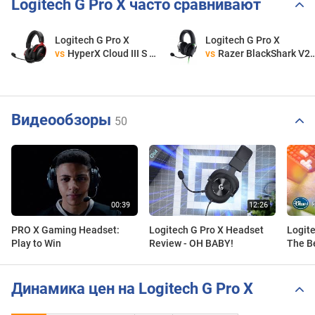
Logitech G Pro X часто сравнивают
Logitech G Pro X
Logitech G Pro X
vs
HyperX Cloud III S Wireless
vs
Razer BlackShark V2 X
Видеообзоры
50
PRO X Gaming Headset:
Logitech G Pro X Headset
Logit
Play to Win
Review - OH BABY!
The B
Heads
Динамика цен на Logitech G Pro X