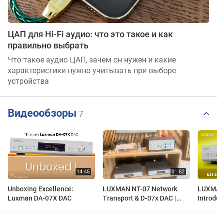
ЦАП для Hi-Fi аудио: что это такое и как
правильно выбрать
Что такое аудио ЦАП, зачем он нужен и какие
характеристики нужно учитывать при выборе
устройства
Видеообзоры
7
Unboxing Excellence:
LUXMAN NT-07 Network
LUXM
Luxman DA-07X DAC
Transport & D-07x DAC |
Introd
Digital Done Right
Conve