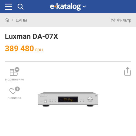
ЦАПы
Фильтр
Искали
раньше
Luxman DA-07X
389 480
грн.
в сравнение
в список