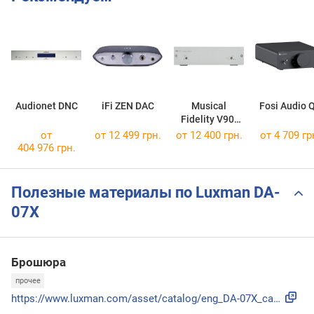
Audionet DNC
iFi ZEN DAC
Musical
Fosi Audio 
Fidelity V90-
DAC
от
от 12 499 грн.
от 12 400 грн.
от 4 709 гр
404 976 грн.
Полезные материалы по Luxman DA-
07X
Брошюра
прочее
https://www.luxman.com/asset/catalog/eng_DA-07X_catalog_pl....