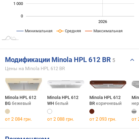
1 000
0
2024
2025
2028
2026
L
Минимальная
Средняя
Максимальная
Модификации Minola HPL 612 BR
5
Цены на Minola HPL 612 BR
Minola HPL 612
Minola HPL 612
Minola HPL 612
Min
BG
бежевый
WH
белый
BR
коричневый
не
от 2 084 грн.
от 2 088 грн.
от 2 093 грн.
от 