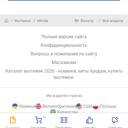
Вытяжки
Minola
Фильтр
Все модели
Полная версия сайта
Конфиденциальность
Вопросы и пожелания по сайту
Магазинам
Каталог вытяжек 2026 - новинки, хиты продаж,
купить
вытяжки
.
Мы в других странах
Украина
Великобритания
США
Польша
Казахстан
34
E-
© E-Katalog, 2026
НАВЕРХ
О модели
Где купить
Параметры
Отзывы
Спросить