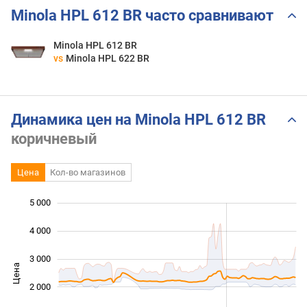
Minola HPL 612 BR часто сравнивают
Minola HPL 612 BR
vs
Minola HPL 622 BR
Динамика цен на Minola HPL 612 BR
коричневый
Цена
Кол-во магазинов
5 000
 000
 000
 000
4 000
3 000
Цена
1 000
2 000