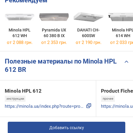
Рекомендуем
Minola HPL
Pyramida UX
DAHATI CH-
Minola HP
612 WH
60 380 B IX
600SW
614 WH
от 2 088 грн.
от 2 353 грн.
от 2 190 грн.
от 2 033 гр
Полезные материалы по Minola HPL
612 BR
Minola HPL 612
Product Fiche
инструкции
прочее
https://minola.ua/index.php?route=product/product/download&...
Добавить ссылку