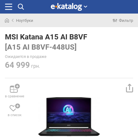
Ноутбуки
Фильтр
Искали
раньше
MSI Katana A15 AI B8VF
[A15 AI B8VF-448US]
Ожидается в продаже
64 999
грн.
в сравнение
в список