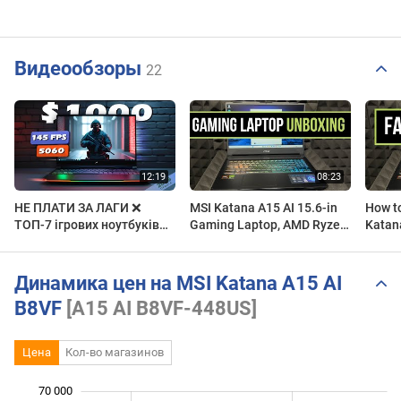
Видеообзоры
22
НЕ ПЛАТИ ЗА ЛАГИ ❌
MSI Katana A15 AI 15.6-in
How to
ТОП-7 ігрових ноутбуків
Gaming Laptop, AMD Ryzen
Katana
до $1000, що НЕ ДУШАТЬ
9 8945HS - 16GB RAM, 1TB
Gamin
FPS (2026)
SSD, 8GB NVIDIA Unboxing
9 894
Динамика цен на MSI Katana A15 AI
B8VF
[A15 AI B8VF-448US]
Цена
Кол-во магазинов
70 000
 000
 000
 000