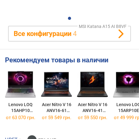
MSI Katana A15 AI B8VF
Все конфигурации
4
Рекомендуем товары в наличии
Lenovo LOQ
Acer Nitro V 16
Acer Nitro V 16
Lenovo LO
15AHP10
ANV16-61
ANV16-41
15ARP10E
[83JG000SGE]
[ANV16-61-R9MV]
[NH.QP0EP.011]
[83S0007JR
от
63 070 грн.
от
59 549 грн.
от
59 550 грн.
от
49 999 гр