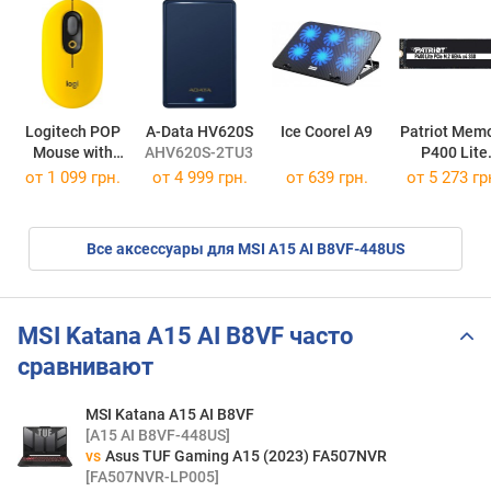
Logitech POP
A-Data HV620S
Ice Coorel A9
Patriot Mem
Mouse with
AHV620S-2TU31-CBL
P400 Lite
Emoji
P400LP500
от 1 099 грн.
от
4 999 грн.
от 639 грн.
от
5 273 гр
Все аксессуары для MSI A15 AI B8VF-448US
MSI Katana A15 AI B8VF часто
сравнивают
MSI Katana A15 AI B8VF
[A15 AI B8VF-448US]
vs
Asus TUF Gaming A15 (2023) FA507NVR
[FA507NVR-LP005]