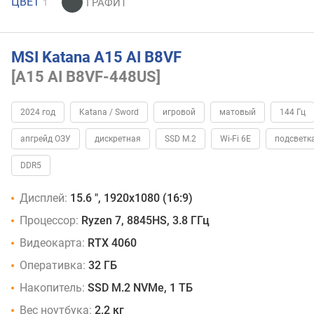
ЦВЕТ
1
MSI Katana A15 AI B8VF
[A15 AI B8VF-448US]
2024 год
Katana / Sword
игровой
матовый
144 Гц
апгрейд ОЗУ
дискретная
SSD M.2
Wi-Fi 6E
подсветк
DDR5
Дисплей:
15.6 ", 1920x1080 (16:9)
Процессор:
Ryzen 7, 8845HS, 3.8 ГГц
Видеокарта:
RTX 4060
Оперативка:
32 ГБ
Накопитель:
SSD M.2 NVMe, 1 ТБ
Вес ноутбука:
2.2 кг