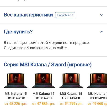
Все характеристики
Подробнее
Где купить?
В настоящее время этой модели нет в продаже.
Следите за обновлениями на сайте.
Серия MSI Katana / Sword (игровые)
MSI Katana 15
MSI Katana 15
MSI Katana 15
MSI Katana 
HX B14WGK
HX B14WFK
HX B14WFK
HX B14WF
[B14WGK-293US]
[B14WFK-494XPL]
[B14WFK-020XPL]
[B14WFK-60
от
68 226 грн.
от
47 886 грн.
от
54 799 грн.
от
49 660 гр