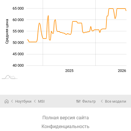
65 000
60 000
Средняя цена
55 000
40 000
50 000
45 000
40 000
2024
2027
2025
2026
L
Ноутбуки
MSI
Фильтр
Все модели
Полная версия сайта
Конфиденциальность