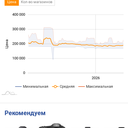
Цена
Кол-во магазинов
 000
 000
 000
 000
 000
 000
400 000
300 000
Цена
200 000
100 000
100 000
0
2024
2025
2028
2026
L
Минимальная
Средняя
Максимальная
Рекомендуем