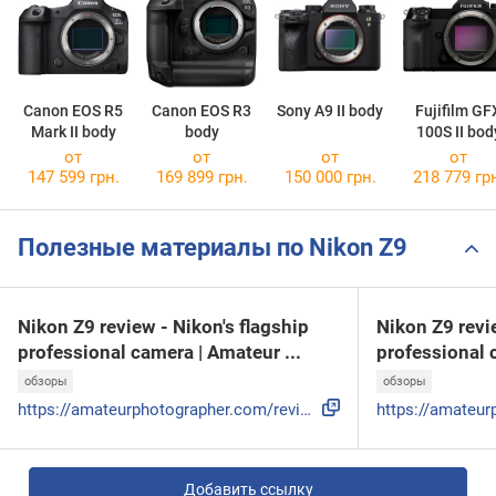
Canon EOS R5
Canon EOS R3
Sony A9 II body
Fujifilm GF
Mark II body
body
100S II bod
от
от
от
от
147 599 грн.
169 899 грн.
150 000 грн.
218 779 гр
Полезные материалы по Nikon Z9
Nikon Z9 review - Nikon's flagship
Nikon Z9 revi
professional camera | Amateur ...
professional 
обзоры
обзоры
https://amateurphotographer.com/review/nikon-z9-review/
Добавить ссылку