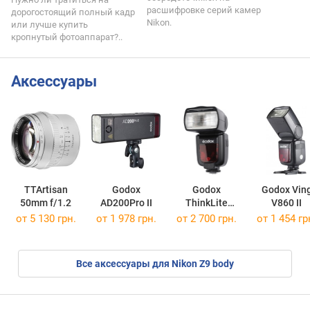
расшифровке серий камер
дорогостоящий полный кадр
Nikon.
или лучше купить
кропнутый фотоаппарат?..
Аксессуары
TTArtisan
Godox
Godox
Godox Vin
50mm f/1.2
AD200Pro II
ThinkLite
V860 II
TT685
от 5 130 грн.
от 1 978 грн.
от 2 700 грн.
от 1 454 гр
Все аксессуары для Nikon Z9 body