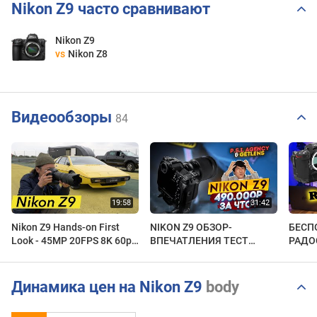
Nikon Z9 часто сравнивают
Nikon Z9
vs
Nikon Z8
Видеообзоры
84
Nikon Z9 Hands-on First
NIKON Z9 ОБЗОР-
БЕСП
Look - 45MP 20FPS 8K 60p
ВПЕЧАТЛЕНИЯ ТЕСТ
РАДО
Monster Mirrorless Camera!
ПРИМЕРЫ: ЗА ЧТО
ТЕХН
ПЛАТИТЬ 490 000
также
РУБЛЕЙ?
SONY 
Динамика цен на Nikon Z9
body