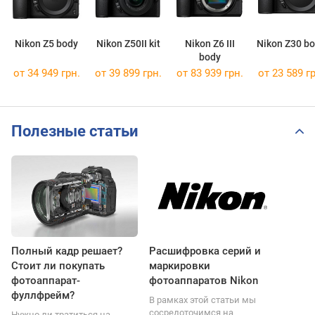
Nikon Z5 body
Nikon Z50II kit
Nikon Z6 III
Nikon Z30 b
body
от 34 949 грн.
от 39 899 грн.
от 83 939 грн.
от 23 589 гр
Полезные статьи
Полный кадр решает?
Расшифровка серий и
Стоит ли покупать
маркировки
фотоаппарат-
фотоаппаратов Nikon
фуллфрейм?
В рамках этой статьи мы
сосредоточимся на
Нужно ли тратиться на