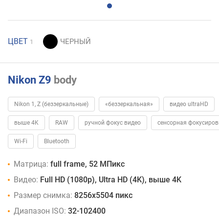
ЦВЕТ
1
Nikon Z9
body
Nikon 1, Z (беззеркальные)
«беззеркальная»
видео ultraHD
выше 4K
RAW
ручной фокус видео
сенсорная фокусиров
Wi-Fi
Bluetooth
Матрица:
full frame, 52 МПикс
Видео:
Full HD (1080p), Ultra HD (4K), выше 4K
Размер снимка:
8256x5504 пикс
Диапазон ISO:
32-102400