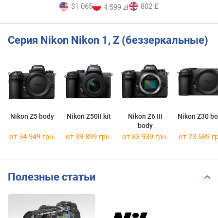
$1 065
802 £
4 599 zł
Серия Nikon Nikon 1, Z (беззеркальные)
Nikon Z5 body
Nikon Z50II kit
Nikon Z6 III
Nikon Z30 b
body
от 34 949 грн.
от 39 899 грн.
от 83 939 грн.
от 23 589 гр
Полезные статьи