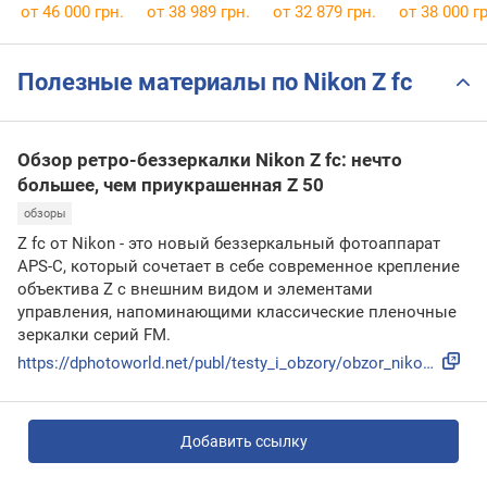
от 46 000 грн.
от 38 989 грн.
от 32 879 грн.
от 38 000 гр
Полезные материалы по Nikon Z fc
Обзор ретро-беззеркалки Nikon Z fc: нечто
большее, чем приукрашенная Z 50
обзоры
Z fc от Nikon - это новый беззеркальный фотоаппарат
APS-C, который сочетает в себе современное крепление
объектива Z с внешним видом и элементами
управления, напоминающими классические пленочные
зеркалки серий FM.
https://dphotoworld.net/publ/testy_i_obzory/obzor_nikon_z_f...
Добавить ссылку