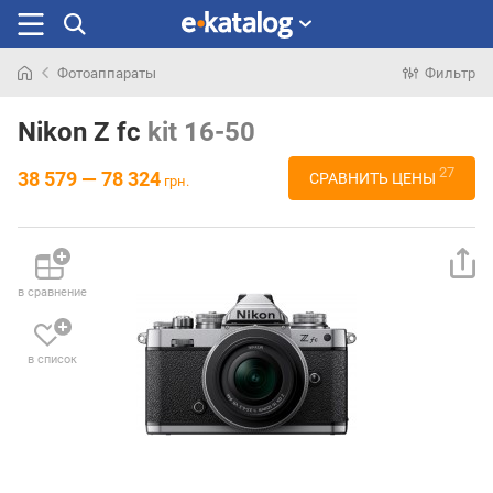
Фотоаппараты
Фильтр
Искали
раньше
Nikon Z fc
kit 16-50
27
38 579 — 78 324
СРАВНИТЬ ЦЕНЫ
грн.
в сравнение
в список