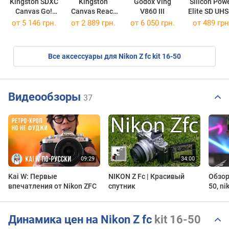
Kingston SDXC
Kingston
Godox Ving
Silicon Pow
Canvas Go!
Canvas React
V860 III
Elite SD UHS
Plus Gen4
Plus V60 SD
Class 10
от
5 146 грн.
от
2 889 грн.
от 6 050 грн.
от
489 грн
512Gb
SDXC 128Gb
SDHC 32G
Все аксессуары для Nikon Z fc kit 16-50
Видеообзоры
37
Kai W: Первые
NIKON Z Fc | Красивый
Обзор:
впечатления от Nikon ZFC
спутник
50, ni
Динамика цен на Nikon Z fc
kit 16-50