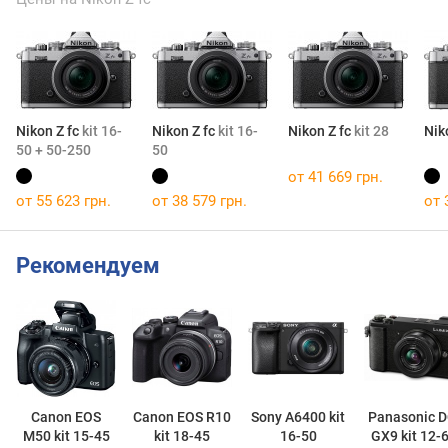
Nikon Z fc
kit 16-
Nikon Z fc
kit 16-
Nikon Z fc
kit 28
Nik
50 + 50-250
50
от 41 669 грн.
от 55 623 грн.
от 38 579 грн.
от 
Рекомендуем
Canon EOS
Canon EOS R10
Sony A6400 kit
Panasonic D
M50 kit 15-45
kit 18-45
16-50
GX9 kit 12-