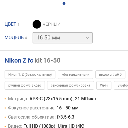
ЦВЕТ
1
16-
МОДЕЛЬ
4
50
+
50-
250
Nikon Z fc
kit 16-50
мм
28
мм
body
Nikon 1, Z (беззеркальные)
«беззеркальная»
видео ultraHD
ручной фокус видео
сенсорная фокусировка
Wi-Fi
Blueto
Матрица:
APS-C (23x15.5 mm), 21 МПикс
Фокусное расстояние:
16 - 50 мм
Светосила объектива:
f/3.5-6.3
Видео:
Full HD (1080p), Ultra HD (4K)