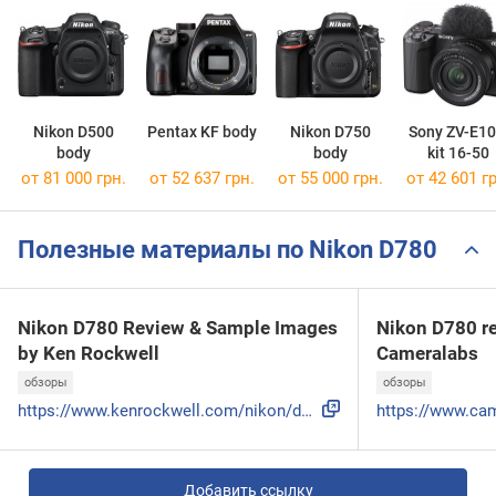
Nikon D500
Pentax KF body
Nikon D750
Sony ZV-E10 
body
body
kit 16-50
от 81 000 грн.
от 52 637 грн.
от 55 000 грн.
от 42 601 гр
Полезные материалы по Nikon D780
Nikon D780 Review & Sample Images
Nikon D780 re
by Ken Rockwell
Cameralabs
обзоры
обзоры
https://www.kenrockwell.com/nikon/d780.htm
Добавить ссылку