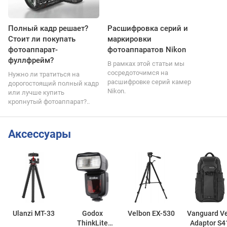
Полный кадр решает?
Расшифровка серий и
Стоит ли покупать
маркировки
фотоаппарат-
фотоаппаратов Nikon
фуллфрейм?
В рамках этой статьи мы
сосредоточимся на
Нужно ли тратиться на
расшифровке серий камер
дорогостоящий полный кадр
Nikon.
или лучше купить
кропнутый фотоаппарат?..
Аксессуары
Ulanzi MT-33
Godox
Velbon EX-530
Vanguard V
ThinkLite
Adaptor S4