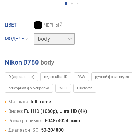
ЦВЕТ
1
24-
МОДЕЛЬ
2
120
мм
Nikon D780
body
D (зеркальные)
видео ultraHD
RAW
ручной фокус видео
сенсорная фокусировка
Wi-Fi
Bluetooth
Матрица:
full frame
Видео:
Full HD (1080p), Ultra HD (4K)
Размер снимка:
6048x4024 пикс
Диапазон ISO:
50-204800