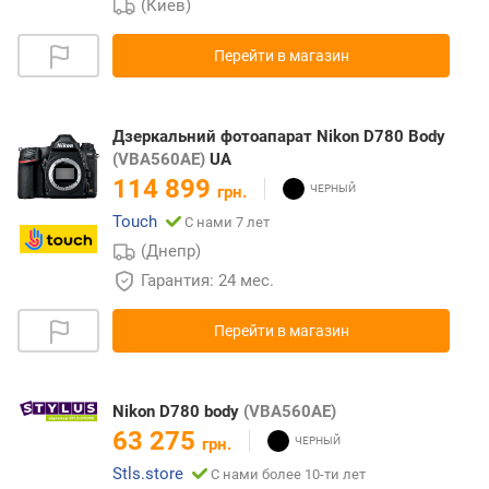
(Киев)
Перейти в магазин
Дзеркальний фотоапарат Nikon D780 Body
(VBA560AE)
UA
114 899
грн.
Touch
С нами 7 лет
(Днепр)
Гарантия: 24 мес.
Перейти в магазин
Nikon D780 body
(VBA560AE)
63 275
грн.
Stls.store
С нами более 10-ти лет