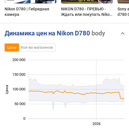
Nikon D780 | Гибридная
NIKON D780 - ПРЕВЬЮ -
Sony 
камера
Ждать или покупать Nikon
d780 
Z6, Nikon D750 или Nikon
D850 ?
Динамика цен на Nikon D780
body
Цена
Кол-во магазинов
 000
 000
 000
 000
 000
 000
 000
200 000
150 000
Цена
100 000
100 000
50 000
0
2024
2025
2028
2026
L