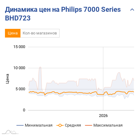
Динамика цен на Philips 7000 Series
BHD723
Цена
Кол-во магазинов
 000
 000
 000
 000
 000
 000
15 000
10 000
Цена
10 000
5 000
0
2024
2025
2028
2026
L
Минимальная
Средняя
Максимальная