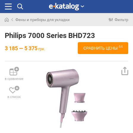
Фены и приборы для укладки
Фильтр
Искали
раньше
Philips 7000 Series BHD723
44
3 185 — 5 375
СРАВНИТЬ ЦЕНЫ
грн.
в сравнение
в список