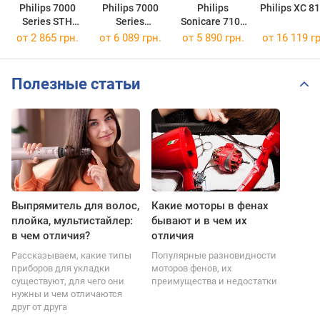
Philips 7000
Philips 7000
Philips
Philips XC 8
Series STH
Series
Sonicare 7100
7060
HR3760/00
Series
от 2 865 грн.
от 6 089 грн.
от 5 890 грн.
от 16 119 гр
HX7421/01
Полезные статьи
Выпрямитель для волос,
Какие моторы в фенах
плойка, мультистайлер:
бывают и в чем их
в чем отличия?
отличия
Рассказываем, какие типы
Популярные разновидности
приборов для укладки
моторов фенов, их
существуют, для чего они
преимущества и недостатки
нужны и чем отличаются
друг от друга