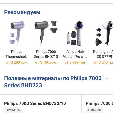
Рекомендуем
Philips
Philips 7000
Aimed Hair
Remington A
Thermoshield
Series BHD713
Master Pro with
3D D7779
Advanced
Nozzles
от 3 299 грн.
от 3 780 грн.
от 3 999 грн.
от 3 240 гр
BHD720
Полезные материалы по Philips 7000
Series BHD723
Philips 7000 Series BHD723/10
Philips 7000
инструкции
инструкции