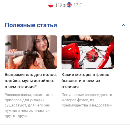
17 £
119 zł
Полезные статьи
Выпрямитель для волос,
Какие моторы в фенах
плойка, мультистайлер:
бывают и в чем их
в чем отличия?
отличия
Рассказываем, какие типы
Популярные разновидности
приборов для укладки
моторов фенов, их
существуют, для чего они
преимущества и недостатки
нужны и чем отличаются
друг от друга