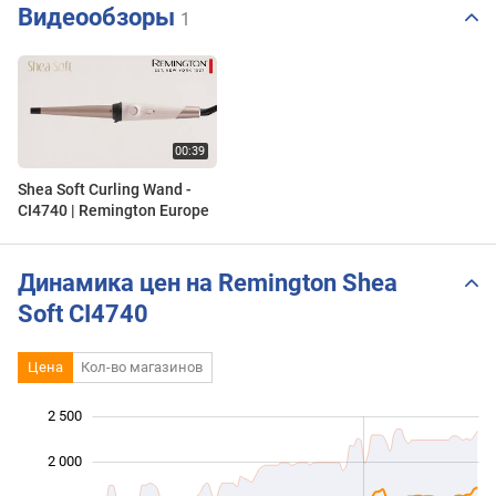
Видеообзоры
1
Shea Soft Curling Wand -
CI4740 | Remington Europe
Динамика цен на Remington Shea
Soft CI4740
Цена
Кол-во магазинов
2 500
 000
 000
-500
2 000