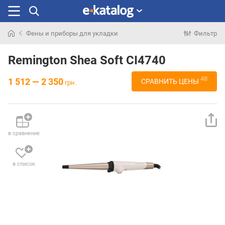
Фены и приборы для укладки
Фильтр
Искали
раньше
Remington Shea Soft CI4740
48
1 512 — 2 350
СРАВНИТЬ ЦЕНЫ
грн.
в сравнение
в список