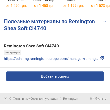
Pearl CI95
Shine Therapy
Coconut
0470
CI53W
Smooth CI5901
от 1 290 грн.
от 1 450 грн.
от 1 199 грн.
от 1 523 гр
Полезные материалы по Remington
Shea Soft CI4740
Remington Shea Soft CI4740
инструкции
https://cdn-img.remington-europe.com/manager/remington-euro...
Добавить ссылку
Фены и приборы для укладки
Remington
Фильтр