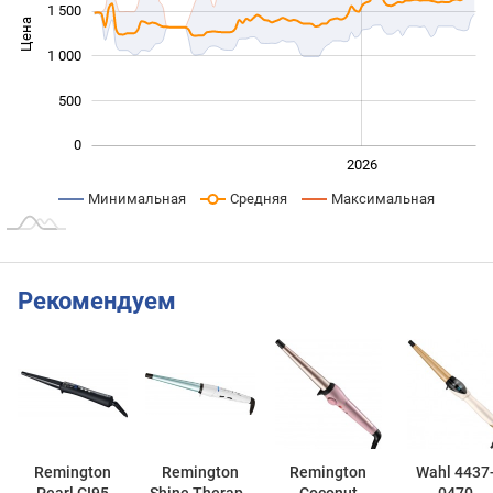
1 500
Цена
1 000
1 000
500
0
2024
2025
2028
2026
L
Минимальная
Средняя
Максимальная
Рекомендуем
Remington
Remington
Remington
Wahl 4437