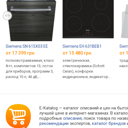
Siemens SN 615X03 EE
Siemens EH 631BEB1
Sie
от 17 399 грн.
от 15 480 грн.
от 1
полновстраиваемая, класс
электрическая,
трад
A++, комплектов 13, лоток
стеклокерамика (Schott
накл
для приборов, программ 5,
Ceran), конфорки:
расход 10 л, 46 дБ,
индукционные, индикатор
инвертор, луч, доводчик,
тепла, защита от детей
ширина: 60 см
E-Katalog
— каталог описаний и цен на быто
лучшей цене в интернет-магазинах. В кат
подробные
описания
, поиск товара по наз
рекомендации
экспертов,
каталог брендов
и