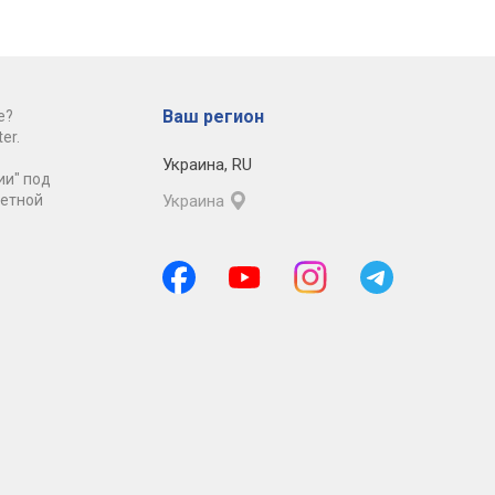
Ваш регион
е?
er.
Украина
,
RU
ии" под
ретной
Украина