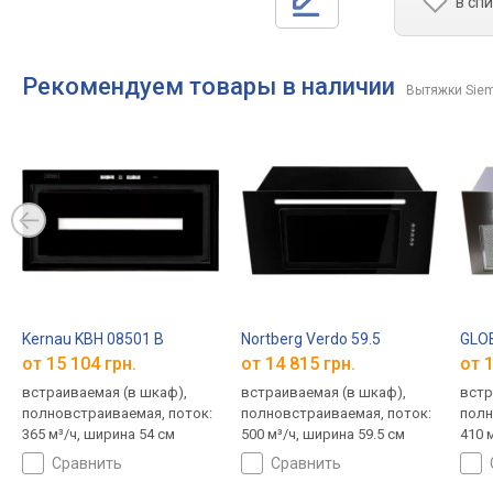
в сп
Рекомендуем товары в наличии
Вытяжки Sie
Kernau KBH 08501 B
Nortberg Verdo 59.5
GLOB
от 15 104 грн.
от 14 815 грн.
от 1
встраиваемая (в шкаф),
встраиваемая (в шкаф),
встр
полновстраиваемая, поток:
полновстраиваемая, поток:
полн
365 м³/ч, ширина 54 см
500 м³/ч, ширина 59.5 см
410 
сравнить
сравнить