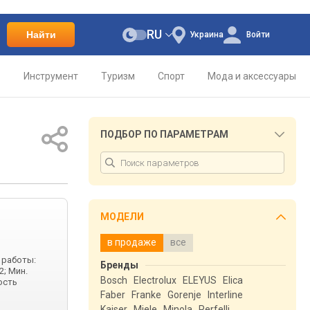
RU
Найти
Украина
Войти
о
Инструмент
Туризм
Спорт
Мода и аксессуары
ПОДБОР ПО ПАРАМЕТРАМ
МОДЕЛИ
в продаже
все
 работы:
Бренды
2; Мин.
Bosch
Electrolux
ELEYUS
Elica
ость
Faber
Franke
Gorenje
Interline
Kaiser
Miele
Minola
Perfelli