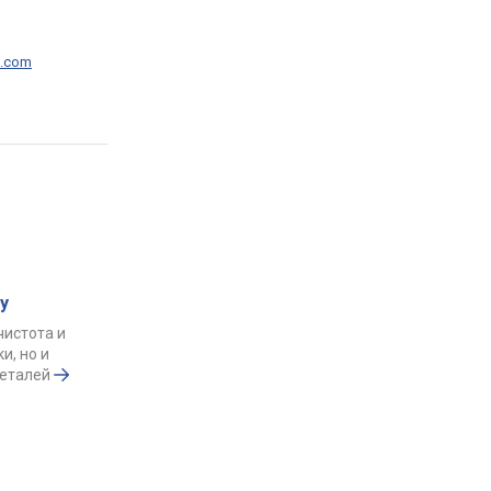
p.com
у
чистота и
и, но и
деталей