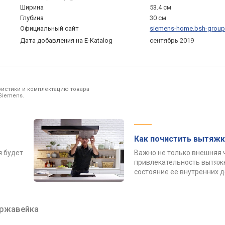
Ширина
53.4 см
Глубина
30 см
Официальный сайт
siemens-home.bsh-grou
Дата добавления на E-Katalog
сентябрь 2019
ристики и комплектацию товара
Siemens.
Как почистить вытяжк
я будет
Важно не только внешняя 
привлекательность вытяжк
состояние ее внутренних 
ржавейка