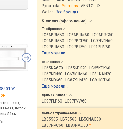
Pyramida
Siemens
VENTOLUX
Weilor
Все бренды
Siemens
(
оформление
)
Т-образная
LC66BBM50
LC66BHM50
LC96BBC60
LC96BHM50
LC97BCP50
LC97BDN60
LC97BHM50
LC97BIP50
LF91BUV50
Еще модели
↓
наклонная
LC65KA670
LC65KDK20
LC65KDK60
LC67KFN60
LC67KHM60
LC81KAN20
LC85KDK60
LC87KHM20
LC91KLT60
Еще модели
↓
08501 W
SeeNERGY Hit Line Vetro 52 BL
грн.
от 15 052 грн.
прямая
панель
LC97FLP60
LC97FVW60
я (в шкаф),
встраиваемая (в шкаф),
ваемая, поток:
полновстраиваемая, поток:
полновстраиваемая
рина 54 см
480 м³/ч, ширина 52 см
LB55565
LB75565
LB56NAC50
ть
сравнить
LB57NPC60
LB87NAC50