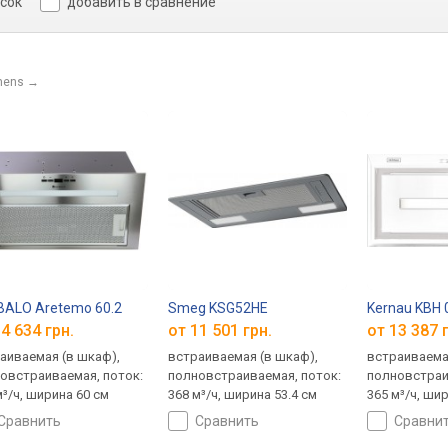
исок
добавить в сравнение
mens
→
ALO Aretemo 60.2
Smeg KSG52HE
Kernau KBH 
4 634 грн.
от 11 501 грн.
от 13 387 
аиваемая (в шкаф),
встраиваемая (в шкаф),
встраиваема
овстраиваемая, поток:
полновстраиваемая, поток:
полновстраи
м³/ч, ширина 60 см
368 м³/ч, ширина 53.4 см
365 м³/ч, ши
сравнить
сравнить
сравни