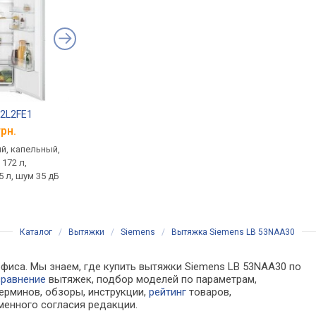
42L2FE1
Siemens SN 616X00 KF
Siemens EH 801LVC
грн.
от 16 950 грн.
от 31 919 грн.
й, капельный,
полновстраиваемая, класс
электрическая,
172 л,
E, комплектов 13, лоток для
стеклокерамика (Sch
 л, шум 35 дБ
приборов, программ 6,
Ceran), конфорки:
расход 9.5 л, 46 дБ,
индукционные, от 1.4
инвертор, луч, ширина: 60 см
2.2 кВт, индикатор те
автожарка, защита о
Каталог
/
Вытяжки
/
Siemens
/
Вытяжка Siemens LB 53NAA30
офиса. Мы знаем, где купить вытяжки Siemens LB 53NAA30 по
сравнение
вытяжек, подбор моделей по параметрам,
ерминов, обзоры, инструкции,
рейтинг
товаров,
менного согласия редакции.