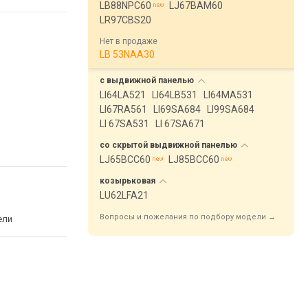
LB88NPC60
LJ67BAM60
LR97CBS20
Нет в продаже
LB 53NAA30
с выдвижной
панелью
LI64LA521
LI64LB531
LI64MA531
LI67RA561
LI69SA684
LI99SA684
LI 67SA531
LI 67SA671
со скрытой выдвижной
панелью
LJ65BCC60
LJ85BCC60
козырьковая
LU62LFA21
Вопросы и пожелания по подбору модели →
ели