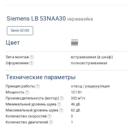
Siemens LB 53NAA30
нержавейка
Serie iQ100
Цвет
Тип и
монтаж
встраиваемая (в шкаф)
Оформление
полновстраиваемая
Технические параметры
Принцип
работы
отвод / рециркуляция
Мощность
121 Вт
Производительность
(мотор)
302 м³/ч
Минимальный уровень
шума
46 дБ
Максимальный уровень
шума
62 дБ
Количество
скоростей
3
Количество
двигателей
1