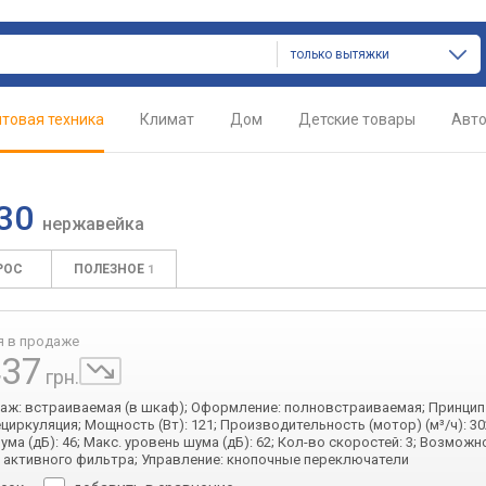
только вытяжки
товая техника
Климат
Дом
Детские товары
Авт
A30
нержавейка
РОС
ПОЛЕЗНОЕ
1
я в продаже
437
грн.
таж: встраиваемая (в шкаф); Оформление: полновстраиваемая; Принцип
ециркуляция; Мощность (Вт): 121; Производительность (мотор) (м³/ч): 30
ма (дБ): 46; Макс. уровень шума (дБ): 62; Кол-во скоростей: 3; Возможн
 активного фильтра; Управление: кнопочные переключатели