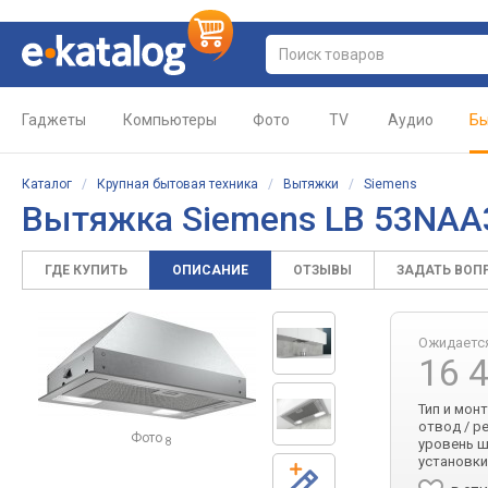
Гаджеты
Компьютеры
Фото
TV
Аудио
Бы
Каталог
/
Крупная бытовая техника
/
Вытяжки
/
Siemens
Вытяжка Siemens LB 53NA
ГДЕ КУПИТЬ
ОПИСАНИЕ
ОТЗЫВЫ
ЗАДАТЬ ВОП
Ожидаетс
16 
Тип и мон
отвод / р
Фото
уровень шу
8
установки