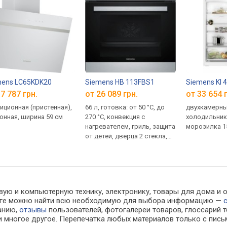
mens LC65KDK20
Siemens HB 113FBS1
Siemens KI 
7 787 грн.
от 26 089 грн.
от 33 654 
иционная (пристенная),
66 л, готовка: от 50 °C, до
двухкамерны
онная, ширина 59 см
270 °C, конвекция с
холодильник 
нагревателем, гриль, защита
морозилка 15
от детей, дверца 2 стекла,
телескопические
направляющие
вую и компьютерную технику, электронику, товары для дома и 
алоге можно найти всю необходимую для выбора информацию —
ванию,
отзывы
пользователей, фотогалереи товаров, глоссарий т
 многое другое. Перепечатка любых материалов только с пись