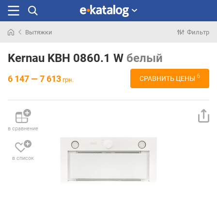
Вытяжки
Фильтр
Искали
раньше
Kernau KBH 0860.1 W
белый
6
6 147 — 7 613
СРАВНИТЬ ЦЕНЫ
грн.
в сравнение
в список