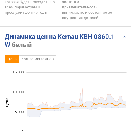
которая будет подходить по
чистота и
всем параметрам и
привлекательность
прослужит долгие годы
вытяжки, но и состояние ее
внутренних деталей
Динамика цен на Kernau KBH 0860.1
W
белый
Цена
Кол-во магазинов
 000
 000
 000
 000
 000
 000
15 000
10 000
Цена
10 000
5 000