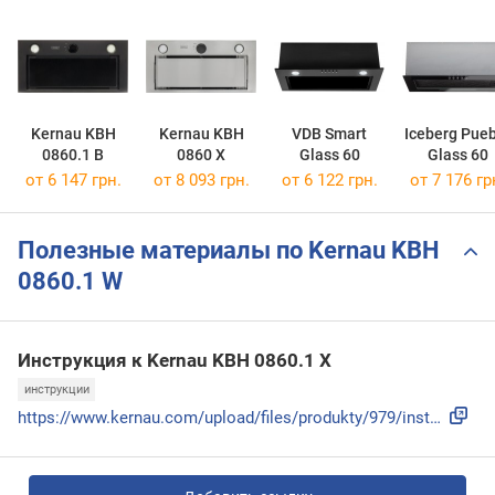
Kernau KBH
Kernau KBH
VDB Smart
Iceberg Pue
0860.1 B
0860 X
Glass 60
Glass 60
от 6 147 грн.
от 8 093 грн.
от 6 122 грн.
от 7 176 гр
Полезные материалы по Kernau KBH
0860.1 W
Инструкция к Kernau KBH 0860.1 X
инструкции
https://www.kernau.com/upload/files/produkty/979/instrukcja...