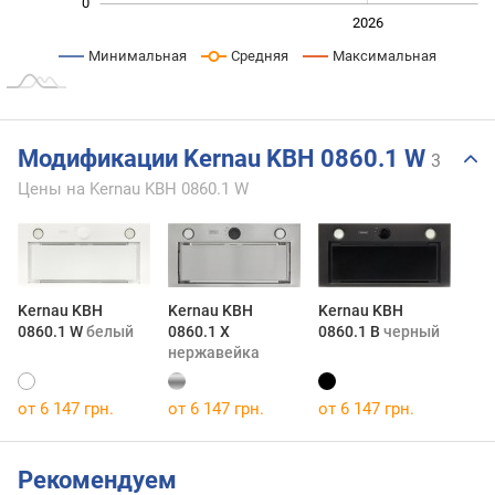
0
2024
2025
2028
2026
L
Минимальная
Средняя
Максимальная
Модификации Kernau KBH 0860.1 W
3
Цены на Kernau KBH 0860.1 W
Kernau KBH
Kernau KBH
Kernau KBH
0860.1 W
белый
0860.1 X
0860.1 B
черный
нержавейка
от 6 147 грн.
от 6 147 грн.
от 6 147 грн.
Рекомендуем