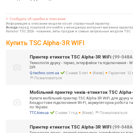
Сообщить об ошибке в описании
Информация в описании модели носит справочный характер.
Всегда
перед покупкой уточняйте у менеджера интернет-магазина характе
Каталог TSC 2026
- новинки, хиты продаж и самые актуальные модели TSC.
Купить TSC Alpha-3R WIFI
Принтер етикеток TSC Alpha-3R WiFi
(99-048A
Технологія друку - термо, інтерфейси та підключення - Wi
DPI
Q-techno.com.ua
С нами 5 лет
(Киев)
Гарантия: 12 
Пожаловаться
Мобільний принтер чеків-етикеток TSC Alpha-
Купити мобільний принтер TSC Alpha-3R WiFi для друку че
Бездротове підключення Wi-Fi, акумуляторна робота та
по Україні.
TTC.kiev.ua
С нами 1 год
(Киев)
Пожаловаться
Принтер етикеток TSC Alpha-3R WIFI
(99-048A
Технологія друку - прямий термодрук, інтерфейси та підк