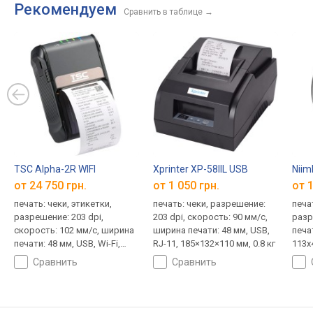
Рекомендуем
Сравнить в таблице
→
TSC Alpha-2R WIFI
Xprinter XP-58IIL USB
Niim
от 24 750 грн.
от 1 050 грн.
от 1
печать: чеки, этикетки,
печать: чеки, разрешение:
печа
разрешение: 203 dpi,
203 dpi, скорость: 90 мм/с,
разр
скорость: 102 мм/с, ширина
ширина печати: 48 мм, USB,
печат
печати: 48 мм, USB, Wi-Fi,
RJ-11, 185×132×110 мм, 0.8 кг
113х
89х135х57 мм, 0.35 кг
сравнить
сравнить