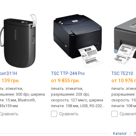
bot D11H
TSC TTP-244 Pro
TSC TE210
 139 грн.
от 9 855 грн.
от 10 976 
ть: этикетки,
печать: этикетки,
печать: этик
ешение: 300 dpi, ширина
разрешение: 203 dpi,
разрешение: 
и: 15 мм, Bluetooth,
скорость: 127 мм/с, ширина
скорость: 15
45х159 мм
печати: 108 мм, USB, RS-232,
печати: 108 м
Bluetooth, 232х156х288 мм,
LAN, 204x164x
сравнить
сравнить
сравни
2.5 кг
Каталог
/
П