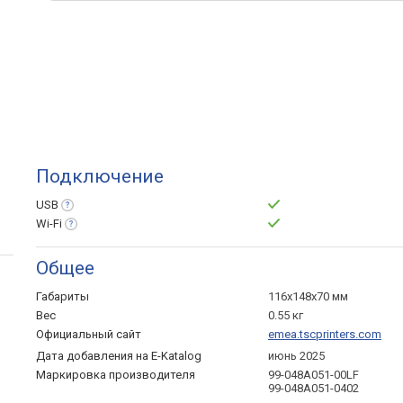
Подключение
USB
Wi-Fi
Общее
Габариты
116x148x70 мм
Вес
0.55 кг
Официальный сайт
emea.tscprinters.com
Дата добавления на E-Katalog
июнь 2025
Маркировка производителя
99-048A051-00LF
99-048A051-0402