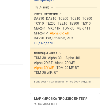
TSC
(
тип
)
этикет
принтеры
DA210
DA310
TC200
TC210
TC300
TC310
TE200
TE210
TE300
TE310
MB-241
MX341P
TDM-30
MB-341T
MH-241P
Alpha-3R WIFI
DA220 USB, Ethernet, RTC
Еще модели
↓
принтеры
чеков
TDM-30
Alpha-30L
Alpha-40L
Alpha-2R BT
Alpha-2R WIFI
Alpha-3R WIFI
TDM-20 MFi BT
TDM-20 WiFi, BT
Вопросы и пожелания по подбору модели →
МАРКИРОВКА ПРОИЗВОДИТЕЛЯ:
99-048A051-00LF