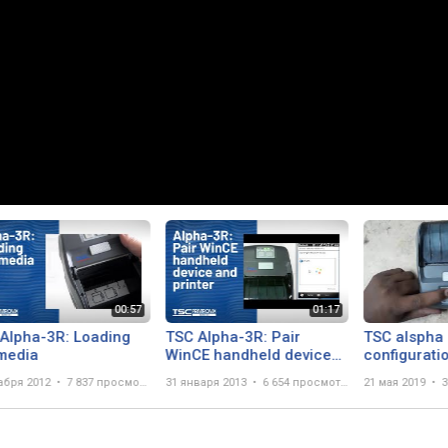
Alpha-3R: Loading
TSC Alpha-3R: Pair
TSC alspha
media
WinCE handheld device
configurati
and printer
абря 2012
7 837 просмотров
31 января 2013
6 654 просмотра
21 мая 2019
3