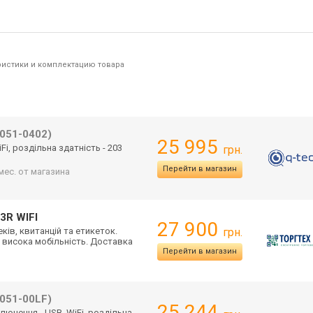
ристики и комплектацию товара
051-0402)
25 995
Fi, роздільна здатність - 203
грн.
Перейти в магазин
мес. от магазина
3R WIFI
27 900
ків, квитанцій та етикеток.
грн.
 висока мобільність. Доставка
Перейти в магазин
051-00LF)
25 244
лючення - USB, WiFi, роздільна