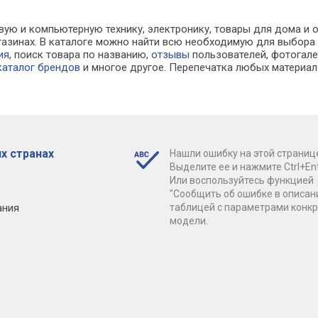
вую и компьютерную технику, электронику, товары для дома и о
магазинах. В каталоге можно найти всю необходимую для выбо
ия
, поиск товара по названию,
отзывы
пользователей, фотогалер
каталог брендов
и многое другое. Перепечатка любых материал
х странах
Нашли ошибку на этой страниц
Выделите ее и нажмите Ctrl+Ent
Или воспользуйтесь функцией
"Сообщить об ошибке в описан
ания
таблицей с параметрами конк
модели.