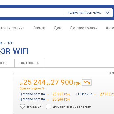
только принтеры чеков и этикеток
товая техника
Климат
Дом
Детские товары
Авт
ок
/
TSC
3R WIFI
ПРОС
ПОЛЕЗНОЕ
6
Ка
25 244
27 900
грн.
от
до
Сравнить цены
→
3
Q-techno.com.ua
→
25 995 грн.
TTC.kiev.ua
→
27 900 г
Q-techno.com.ua
→
25 244 грн.
в список
добавить в сравнение