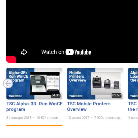
TSC Alpha-3R: Run WinCE
TSC Mobile Printers
TSC 
program
Overview
the 
31 января 2013
10 524 просмотра
13 июля 2017
7 920 просмотров
4 дек