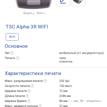
Видео
Фото
9
7
TSC Alpha-3R WIFI
Wi-Fi
Основное
Тип
мобильный (от аккумулятора)
Печать
чеки
этикетки
Характеристики печати
Макс. разрешение
печати
203 dpi
Скорость
печати
102 мм/с
Ширина
печати
72 мм
Длина
печати
2286 мм
Ширина
бумаги
80 мм
/ – чек, 78 – этикетка /
Макс. диаметр
рулона
57 мм