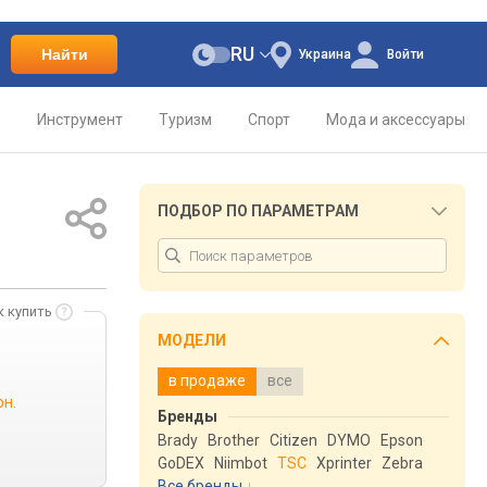
RU
Найти
Украина
Войти
о
Инструмент
Туризм
Спорт
Мода и аксессуары
ПОДБОР ПО ПАРАМЕТРАМ
к купить
МОДЕЛИ
в продаже
все
рн.
Бренды
Brady
Brother
Citizen
DYMO
Epson
GoDEX
Niimbot
TSC
Xprinter
Zebra
Все бренды