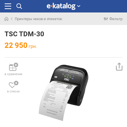
Принтеры чеков и этикеток
Фильтр
Искали
раньше
TSC TDM-30
22 950
грн.
в сравнение
в список