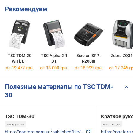
Рекомендуем
TSC TDM-20
TSC Alpha-2R
Bixolon SPP-
Zebra ZQ31
WiFi, BT
BT
R200III
от 19 477 грн.
от 18 000 грн.
от 18 999 грн.
от 17 246 гр
Полезные материалы по TSC TDM-
30
TSC TDM-30
Краткое рук
инструкции
инструкции
https://postorg.com.ua/published/file/997680/TDM-30_user_ma...