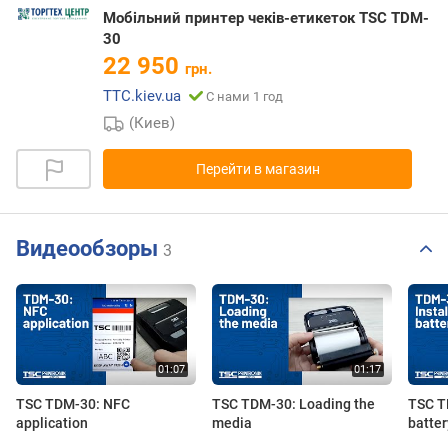
Мобільний принтер чеків-етикеток TSC TDM-
30
22 950
грн.
TTC.kiev.ua
С нами 1 год
(Киев)
Перейти в магазин
Видеообзоры
3
TSC TDM-30: NFC
TSC TDM-30: Loading the
TSC TD
application
media
batter