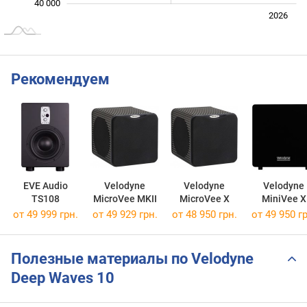
40 000
Июль
2027
2025
2026
L
Рекомендуем
EVE Audio
Velodyne
Velodyne
Velodyne
TS108
MicroVee MKII
MicroVee X
MiniVee X
от 49 999 грн.
от 49 929 грн.
от 48 950 грн.
от 49 950 гр
Полезные материалы по Velodyne
Deep Waves 10