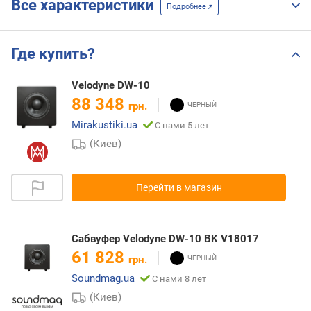
Все характеристики
Подробнее
Где купить?
Velodyne DW-10
88 348
грн.
Mirakustiki.ua
С нами 5 лет
(Киев)
Перейти в магазин
Сабвуфер Velodyne DW-10 BK V18017
61 828
грн.
Soundmag.ua
С нами 8 лет
(Киев)