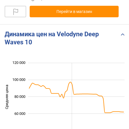
Перейти в магазин
Динамика цен на Velodyne Deep
Waves 10
 000
 000
 000
 000
 000
0
120 000
100 000
Средняя цена
80 000
100 000
60 000