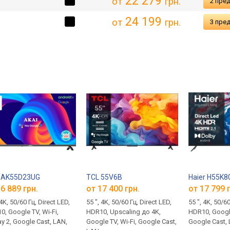
22 279
от
грн.
2 пре
24 199
от
грн.
3 пре
i AK55D23UG
TCL 55V6B
Haier H55K
6 889 грн.
от 17 400 грн.
от 17 799 
 4K, 50/60 Гц, Direct LED,
55 ", 4K, 50/60 Гц, Direct LED,
55 ", 4K, 50/60
, Google TV, Wi-Fi,
HDR10, Upscaling до 4K,
HDR10, Google
ay 2, Google Cast, LAN,
Google TV, Wi-Fi, Google Cast,
Google Cast,