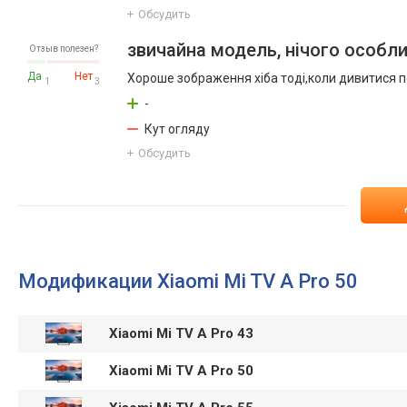
Обсудить
звичайна модель, нічого особл
Отзыв полезен?
Да
Нет
Хороше зображення хіба тоді,коли дивитися п
1
3
-
Кут огляду
Обсудить
Модификации Xiaomi Mi TV A Pro 50
Xiaomi Mi TV A Pro 43
Xiaomi Mi TV A Pro 50