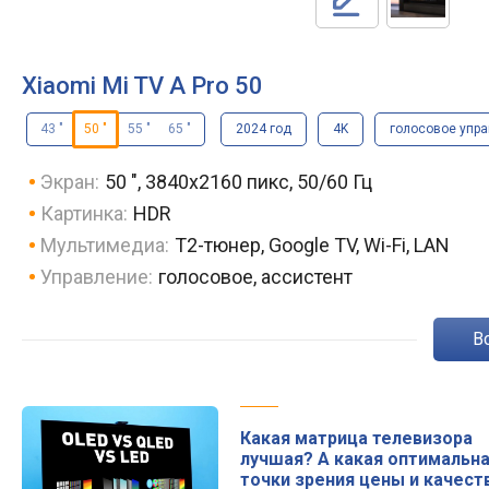
Xiaomi Mi TV A Pro 50
43 "
50 "
55 "
65 "
2024 год
4K
голосовое упр
Экран:
50 ", 3840x2160 пикс, 50/60 Гц
Картинка:
HDR
Мультимедиа:
T2-тюнер, Google TV, Wi-Fi, LAN
Управление:
голосовое, ассистент
Какая матрица телевизора
лучшая? А какая оптимальна
точки зрения цены и качест