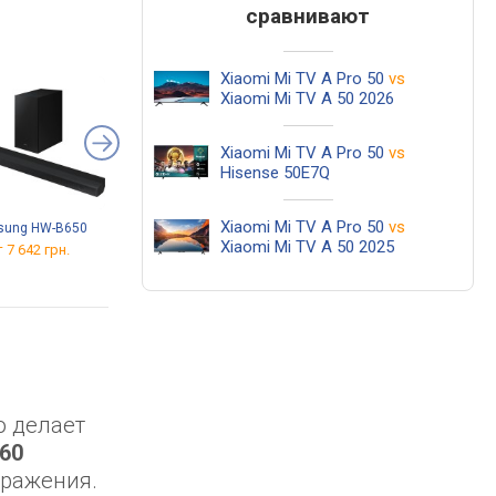
сравнивают
Xiaomi Mi TV A Pro 50
vs
Xiaomi Mi TV A 50 2026
Xiaomi Mi TV A Pro 50
vs
Hisense 50E7Q
Xiaomi Mi TV A Pro 50
vs
sung HW-B650
Brateck LPA52-443
Tanix TX5 2/16 GB
Xiaomi Mi TV A 50 2025
 7 642 грн.
от 890 грн.
от 1 549 грн.
то делает
60
бражения.