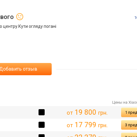
ивого
1
о центру.Кути огляду погані
Добавить отзыв
Цены на Xiaom
19 800
от
грн.
1 пре
17 799
от
грн.
3 пре