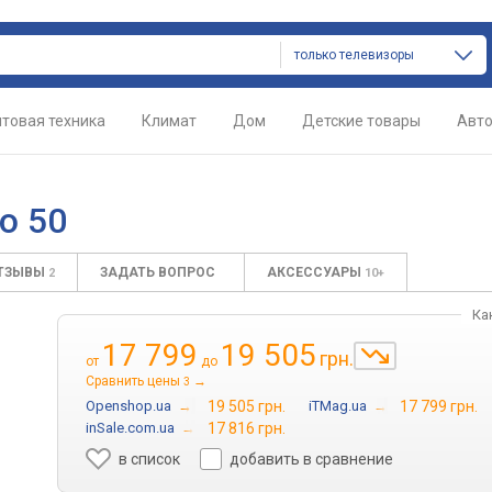
только телевизоры
товая техника
Климат
Дом
Детские товары
Авт
o 50
ТЗЫВЫ
ЗАДАТЬ ВОПРОС
АКСЕССУАРЫ
2
10+
Ка
17 799
19 505
грн.
от
до
Сравнить цены
→
3
Openshop.ua
→
19 505 грн.
iTMag.ua
→
17 799 грн.
inSale.com.ua
→
17 816 грн.
в список
добавить в сравнение