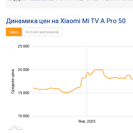
Динамика цен на Xiaomi Mi TV A Pro 50
Цена
Кол-во магазинов
12 000
14 000
35 000
30 000
6 000
8 000
5 000
0
25 000
20 000
Средняя цена
10 000
15 000
10 000
Янв. 2027
Июль
Янв. 2025
L