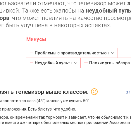
пользователи отмечают, что телевизор может
з
рошивкой. Также есть жалобы на
неудобный пуль
ора
, что может повлиять на качество просмотр
ет быть улучшена в некоторых аспектах.
Минусы
Проблемы с производительностью
1
Неудобный пульт
Плохие углы обзора
1
взять телевизор выше классом.
24
 заплатил за него (43") можно уже купить 50".
 приложения. Есть блютуз, что удобно.
ра, он временами так тормозит и зависает, что не обьяснимо т.к.
ьте вместо аж четырех бесполезных кнопок приложений Амазона и