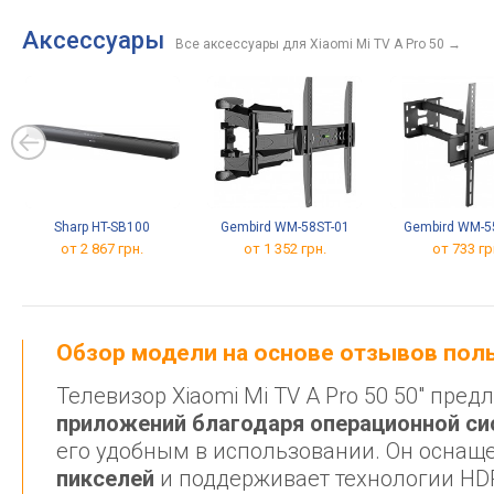
Аксессуары
Все аксессуары для Xiaomi Mi TV A Pro 50
→
Sharp HT-SB100
Gembird WM-58ST-01
Gembird WM-5
от 2 867 грн.
от 1 352 грн.
от 733 гр
Обзор модели на основе отзывов по
Телевизор Xiaomi Mi TV A Pro 50 50" пре
приложений благодаря операционной си
его удобным в использовании. Он оснащ
пикселей
и поддерживает технологии HDR