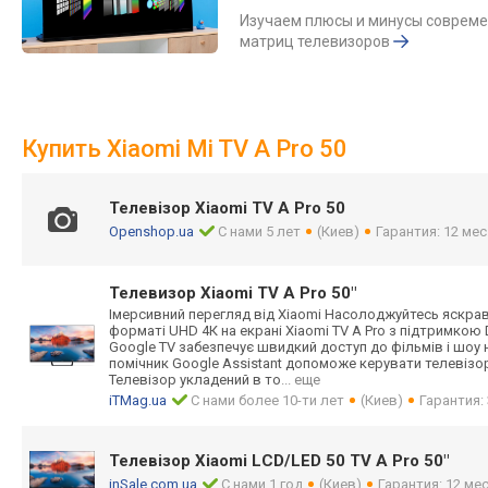
Изучаем плюсы и минусы соврем
матриц телевизоров
Купить Xiaomi Mi TV A Pro 50
Телевізор Xiaomi TV A Pro 50
Openshop.ua
С нами 5 лет
(Киев)
Гарантия: 12 мес
Телевизор Xiaomi TV A Pro 50"
Імерсивний перегляд від Xiaomi Насолоджуйтесь яскрав
форматі UHD 4К на екрані Xiaomi TV A Pro з підтримкою Do
Google TV забезпечує швидкий доступ до фільмів і шоу 
помічник Google Assistant допоможе керувати телевіз
Телевізор укладений в то
... еще
iTMag.ua
С нами более 10-ти лет
(Киев)
Гарантия: 
Телевізор Xiaomi LCD/LED 50 TV A Pro 50"
inSale.com.ua
С нами 1 год
(Киев)
Гарантия: 12 мес