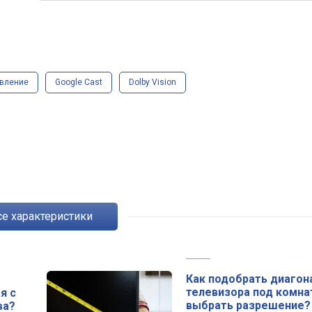
авление
Google Cast
Dolby Vision
Все характеристики
Как подобрать диагон
телевизора под комна
я с
выбрать разрешение?
ва?