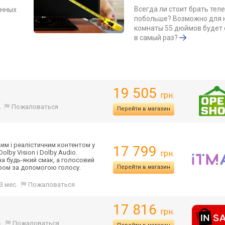
Всегда ли стоит брать тел
енных
побольше? Возможно для
комнаты 55 дюймов будет 
в самый раз?
19 505
грн.
.
Пожаловаться
Перейти в магазин
им і реалістичним контентом у
17 799
lby Vision і Dolby Audio.
грн.
на будь-який смак, а голосовий
ором за допомогою голосу.
Перейти в магазин
3 мес.
Пожаловаться
17 816
грн.
.
Пожаловаться