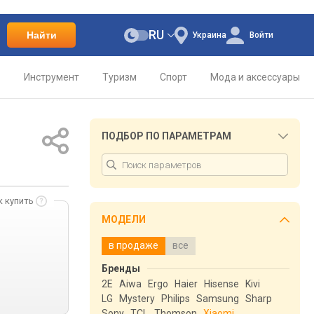
RU
Найти
Украина
Войти
о
Инструмент
Туризм
Спорт
Мода и аксессуары
ПОДБОР ПО ПАРАМЕТРАМ
к купить
МОДЕЛИ
в продаже
все
Бренды
2E
Aiwa
Ergo
Haier
Hisense
Kivi
LG
Mystery
Philips
Samsung
Sharp
Sony
TCL
Thomson
Xiaomi