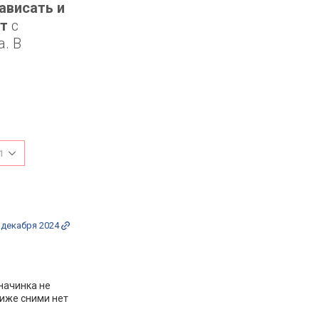
ависать и
т
с
а. В
1
 декабря 2024
 начинка не
 иже сними нет