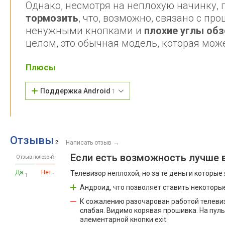
Однако, несмотря на неплохую начинку, 
тормозить
, что, возможно, связано с п
ненужными кнопками и
плохие углы обз
целом, это обычная модель, которая мож
Плюсы
Поддержка Android
1
Отзывы
→
2
Написать отзыв
Если есть возможность лучше 
Отзыв полезен?
Да
Нет
Телевизор неплохой, но за те деньги которые я
1
1
Андроид, что позволяет ставить некоторые
К сожалению разочарован работой телевизо
слабая. Видимо корявая прошивка. На пул
элементарной кнопки exit.