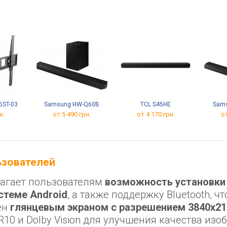
5ST-03
Samsung HW-Q60B
TCL S45HE
Sam
н.
от 5 490 грн.
от 4 170 грн.
от
льзователей
длагает пользователям
возможность установки
стеме Android
, а также поддержку Bluetooth, ч
ен
глянцевым экраном с разрешением 3840x21
10 и Dolby Vision для улучшения качества изо