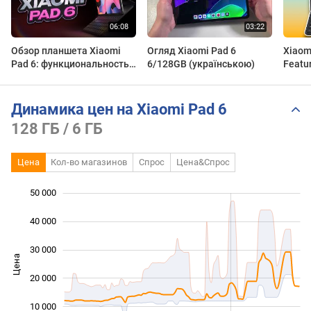
Обзор планшета Xiaomi
Огляд Xiaomi Pad 6
Xiaom
Pad 6: функциональность,
6/128GB (українською)
Featu
производительность и
Teste
дизайн
Динамика цен на Xiaomi Pad 6
128 ГБ / 6 ГБ
Цена
Кол-во магазинов
Спрос
Цена&Спрос
50 000
 000
 000
 000
40 000
30 000
Цена
10 000
20 000
10 000