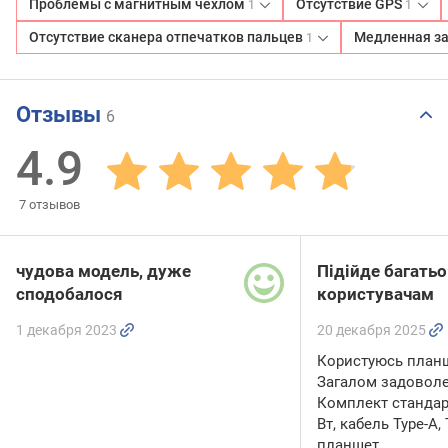
Проблемы с магнитным чехлом
Отсутствие GPS
1
1
Отсутствие сканера отпечатков пальцев
Медленная з
1
Отзывы
6
4.9
7
отзывов
чудова модель, дуже
Підійде багать
сподобалося
користувачам
1 декабря 2023
20 декабря 2025
Користуюсь планш
Загалом задовол
Комплект стандар
Вт, кабель Type-A, 
планшет.