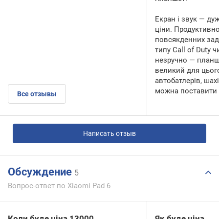
Екран і звук — ду
ціни. Продуктивно
повсякденних зада
типу Call of Duty 
незручно — планш
великий для цьог
автобатлерів, шахів
можна поставити 
Все отзывы
Написать отзыв
Обсуждение
5
Вопрос-ответ по Xiaomi Pad 6
Коли буде ціна 13000
Як буде ціна