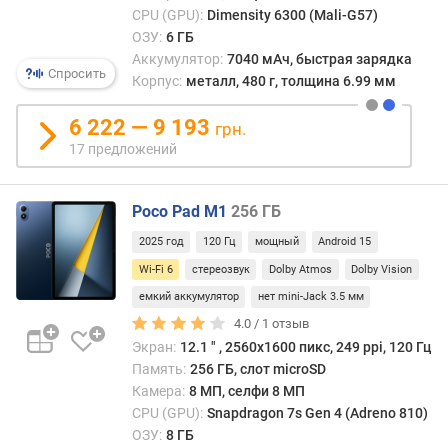
о
CPU (GPU):
Dimensity 6300 (Mali-G57)
г
ОЗУ:
6 ГБ
и
Аккумулятор:
7040 мАч, быстрая зарядка
м
Спросить
Корпус:
металл, 480 г, толщина 6.99 мм
о
6 222 — 9 193
т
грн.
д
17 предложений
о
р
о
Poco Pad M1
256 ГБ
г
2025 год
120 Гц
мощный
Android 15
и
Wi-Fi 6
стереозвук
Dolby Atmos
Dolby Vision
х
к
емкий аккумулятор
нет mini-Jack 3.5 мм
д
4.0 /
1
отзыв
е
Экран:
12.1 ″ , 2560x1600 пикс, 249 ppi, 120 Гц
ш
Память:
256 ГБ, слот microSD
е
Камера:
8 МП, селфи 8 МП
в
CPU (GPU):
Snapdragon 7s Gen 4 (Adreno 810)
ы
ОЗУ:
8 ГБ
м