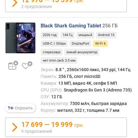
т
грн.
о
2 предложения
т
а
Black Shark Gaming Tablet
256 ГБ
р
а
2026 год
144 Гц
мощный
Android 15
з
USB-C ≥ 5Gbps
DisplayPort
Wi-Fi 6
в
е
стереозвук
емкий аккумулятор
р
нет mini-Jack 3.5 мм
т
Экран:
8.8 ″ , 2560x1600 пикс, 343 ppi, 144 Гц
к
Память:
256 ГБ, слот microSD
и
Камера:
13 МП, видео 4K, селфи 5 МП
(
CPU (GPU):
Snapdragon 8s Gen 3 (Adreno 735)
Г
ц
ОЗУ:
12 ГБ
)
Аккумулятор:
7300 мАч, быстрая зарядка
Спросить
Корпус:
металл, 332 г, толщина 7.7 мм
о
п
17 699 — 19 999
грн.
е
9 предложений
р