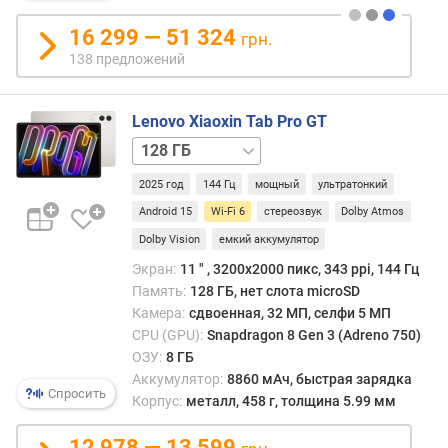
с
п
16 299 — 51 324
грн.
л
138 предложений
е
я
(
Lenovo Xiaoxin Tab Pro GT
"
256 ГБ
)
/
2025 год
144 Гц
мощный
ультратонкий
8
P
ГБ
Android 15
Wi-Fi 6
стереозвук
Dolby Atmos
P
I
Dolby Vision
емкий аккумулятор
(
Экран:
11 ″ , 3200x2000 пикс, 343 ppi, 144 Гц
p
Память:
128 ГБ, нет слота microSD
p
Камера:
сдвоенная, 32 МП, селфи 5 МП
i
CPU (GPU):
Snapdragon 8 Gen 3 (Adreno 750)
)
ОЗУ:
8 ГБ
Аккумулятор:
8860 мАч, быстрая зарядка
ч
Спросить
Корпус:
металл, 458 г, толщина 5.99 мм
а
с
12 978 — 13 599