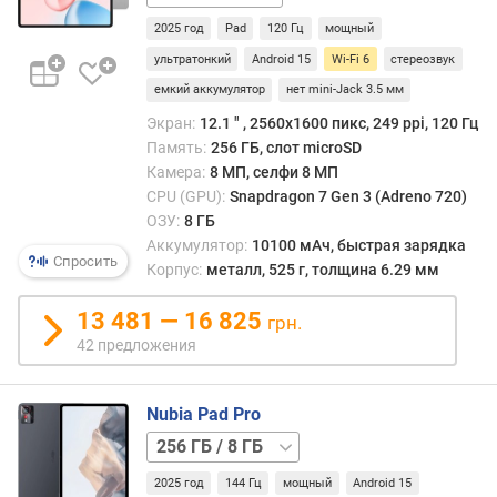
/
в
2025 год
Pad
120 Гц
мощный
LTE
е
ультратонкий
Android 15
Wi-Fi 6
стереозвук
с
емкий аккумулятор
нет mini-Jack 3.5 мм
(
г
Экран:
12.1 ″ , 2560x1600 пикс, 249 ppi, 120 Гц
)
Память:
256 ГБ, слот microSD
Камера:
8 МП, селфи 8 МП
р
CPU (GPU):
Snapdragon 7 Gen 3 (Adreno 720)
а
ОЗУ:
8 ГБ
з
Аккумулятор:
10100 мАч, быстрая зарядка
р
Спросить
Корпус:
металл, 525 г, толщина 6.29 мм
е
ш
13 481 — 16 825
грн.
е
42 предложения
н
и
е
Nubia Pad Pro
(
256 ГБ
п
/
и
2025 год
144 Гц
мощный
Android 15
12
к