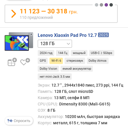
в
л
11 123 — 30 318
грн.
е
110 предложений
н
и
я
Lenovo Xiaoxin Pad Pro 12.7
2025
256 ГБ
п
о
2024 год
144 Гц
мощный
USB-C ≥ 5Gbps
к
о
GPS
Wi-Fi 6
стереозвук
Dolby Atmos
л
Dolby Vision
емкий аккумулятор
и
нет mini-Jack 3.5 мм
ч
е
Экран:
12.7 ″ , 2944x1840 пикс, 273 ppi, 144 Гц
с
Память:
128 ГБ, слот microSD
т
Камера:
13 МП, селфи 8 МП
в
CPU (GPU):
Dimensity 8300 (Mali-G615)
у
ОЗУ:
8 ГБ
п
Аккумулятор:
10200 мАч, быстрая зарядка
р
Спросить
Корпус:
металл, 615 г, толщина 7 мм
е