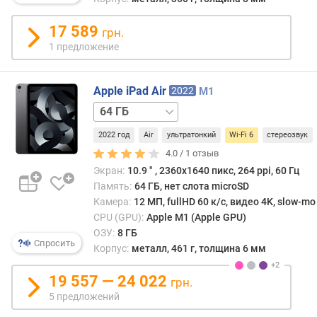
а
)
17 589
грн.
ч
1 предложение
а
с
т
Apple iPad Air
2022
M1
о
64 ГБ
т
/
а
2022 год
Air
ультратонкий
Wi-Fi 6
стереозвук
5G
256 ГБ
256 ГБ
п
/
4.0 /
1
отзыв
р
5G
Экран:
10.9 ″ , 2360х1640 пикс, 264 ppi, 60 Гц
о
Память:
64 ГБ, нет слота microSD
ц
Камера:
12 МП, fullHD 60 к/с, видео 4K, slow-mo
е
CPU (GPU):
Apple M1 (Apple GPU)
с
ОЗУ:
8 ГБ
с
Спросить
Корпус:
металл, 461 г, толщина 6 мм
о
р
19 557 — 24 022
грн.
а
5 предложений
(
Г