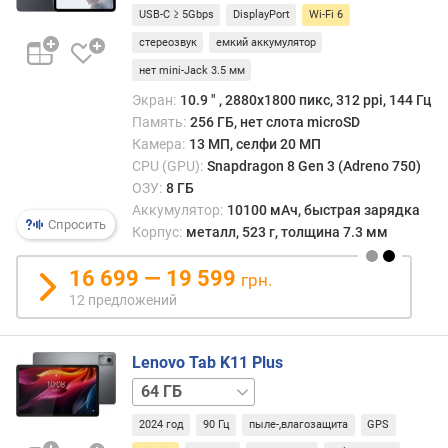
ГБ
512 ГБ
с
USB-C ≥ 5Gbps
DisplayPort
Wi-Fi 6
)
стереозвук
емкий аккумулятор
нет mini-Jack 3.5 мм
т
и
Экран:
10.9 ″ , 2880x1800 пикс, 312 ppi, 144 Гц
п
Память:
256 ГБ, нет слота microSD
м
Камера:
13 МП, селфи 20 МП
а
CPU (GPU):
Snapdragon 8 Gen 3 (Adreno 750)
т
ОЗУ:
8 ГБ
р
Аккумулятор:
10100 мАч, быстрая зарядка
и
Спросить
Корпус:
металл, 523 г, толщина 7.3 мм
ц
ы
16 699 — 19 599
грн.
12 предложений
п
о
д
Lenovo Tab K11 Plus
д
128 ГБ
е
128 ГБ
р
2024 год
90 Гц
пыле-,влагозащита
GPS
/
ж