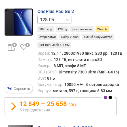
а
т
OnePlus Pad Go 2
и
128 ГБ
в
/
н
2025 год
120 Гц
ультратонкий
Wi-Fi 6
5G
256 ГБ
256 ГБ
а
/
стереозвук
Dolby Vision
емкий аккумулятор
я
5G
п
нет mini-Jack 3.5 мм
а
Экран:
12.1 ″ , 2800x1980 пикс, 283 ppi, 120 Гц
м
Память:
128 ГБ, нет слота microSD
я
Камера:
8 МП, селфи 8 МП
т
CPU (GPU):
Dimensity 7300 Ultra (Mali-G615)
ь
ОЗУ:
8 ГБ
(
Аккумулятор:
10050 мАч, быстрая зарядка
Г
Спросить
Корпус:
металл, 597 г, толщина 6.83 мм
Б
)
12 849 — 25 658
грн.
53 предложения
в
с
т