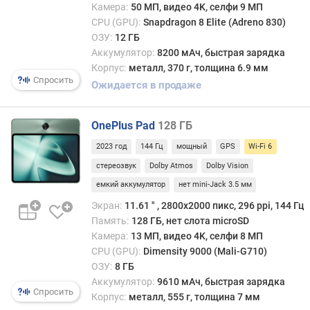
Камера:
50 МП, видео 4K, селфи 9 МП
е
м
CPU (GPU):
Snapdragon 8 Elite (Adreno 830)
а
ОЗУ:
12 ГБ
о
Аккумулятор:
8200 мАч, быстрая зарядка
х
Корпус:
металл, 370 г, толщина 6.9 мм
Спросить
л
Ожидается в продаже
а
ж
д
OnePlus Pad
128 ГБ
е
2023 год
144 Гц
мощный
GPS
Wi-Fi 6
н
стереозвук
Dolby Atmos
Dolby Vision
и
я
емкий аккумулятор
нет mini-Jack 3.5 мм
Экран:
11.61 ″ , 2800x2000 пикс, 296 ppi, 144 Гц
W
Память:
128 ГБ, нет слота microSD
i
Камера:
13 МП, видео 4K, селфи 8 МП
l
CPU (GPU):
Dimensity 9000 (Mali-G710)
d
ОЗУ:
8 ГБ
L
Аккумулятор:
9610 мАч, быстрая зарядка
i
Спросить
Корпус:
металл, 555 г, толщина 7 мм
f