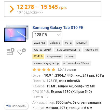
д
12 278 — 15 545
грн.
л
10 предложений
о
ж
е
Samsung Galaxy Tab S10 FE
н
128 ГБ
и
/
й
2025 год
Galaxy S
90 Гц
мощный
5G
256 ГБ
256 ГБ
/
ультратонкий
пыле-,влагозащита
Android 15
5G
д
Wi-Fi 6
стереозвук
стилус
и
емкий аккумулятор
нет mini-Jack 3.5 мм
а
5.0 /
1
отзыв
г
Экран:
10.9 ″ , 2304x1440 пикс, 249 ppi, 90 Гц
о
Память:
128 ГБ, слот microSD
н
а
Камера:
13 МП, видео 4K, селфи 12 МП
л
CPU (GPU):
Exynos 1580 (Xclipse 540)
ь
ОЗУ:
8 ГБ
д
Аккумулятор:
8000 мАч, быстрая зарядка
Спросить
и
Корпус:
металл, 497 г, толщина 6 мм