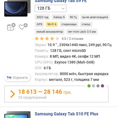
Samsung Galaxy Tab S9 FE
р
о
128 ГБ
е
/
2023 год
Galaxy S
90 Гц
пыле-,влагозащита
н
5G
н
GPS
Wi-Fi 6
стереозвук
стилус
а
емкий аккумулятор
нет mini-Jack 3.5 мм
я
4.0 /
2
отзыва
п
Экран:
10.9 ″ , 2304x1440 пикс, 249 ppi, 90 Гц
а
Память:
128 ГБ, слот microSD
м
я
Камера:
8 МП, видео 4K, селфи 12 МП
т
CPU (GPU):
Exynos 1380 (Mali-G68)
ь
ОЗУ:
6 ГБ
(
Аккумулятор:
8000 мАч, быстрая зарядка
Спросить
Г
Корпус:
металл, 523 г, толщина 7 мм
Б
)
18 613 — 28 146
грн.
29 предложений
A
n
T
Samsung Galaxy Tab S10 FE Plus
u