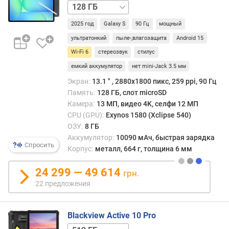
128 ГБ
T
/
u
2025 год
Galaxy S
90 Гц
мощный
5G
256 ГБ
256 ГБ
B
/
ультратонкий
пыле-,влагозащита
Android 15
e
5G
n
Wi-Fi 6
стереозвук
стилус
c
емкий аккумулятор
нет mini-Jack 3.5 мм
h
Экран:
13.1 ″ , 2880x1800 пикс, 259 ppi, 90 Гц
m
Память:
128 ГБ, слот microSD
a
Камера:
13 МП, видео 4K, селфи 12 МП
r
CPU (GPU):
Exynos 1580 (Xclipse 540)
k
ОЗУ:
8 ГБ
(
0
Аккумулятор:
10090 мАч, быстрая зарядка
Спросить
0
Корпус:
металл, 664 г, толщина 6 мм
0
p
24 299 — 49 614
грн.
o
22 предложения
i
n
t
Blackview Active 10 Pro
s
256 ГБ