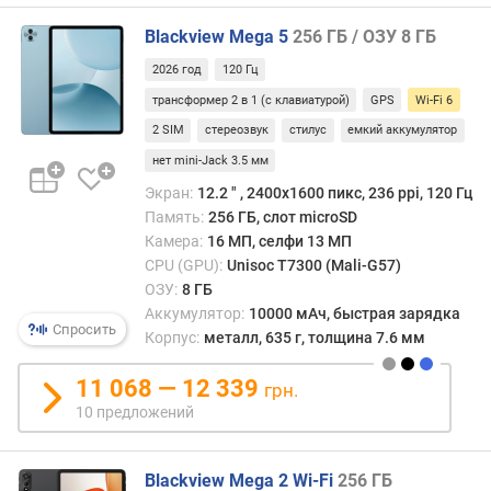
Г
Blackview Mega 5
256 ГБ / ОЗУ 8 ГБ
ц
)
2026 год
120 Гц
трансформер 2 в 1 (с клавиатурой)
GPS
Wi-Fi 6
т
и
2 SIM
стереозвук
стилус
емкий аккумулятор
п
нет mini-Jack 3.5 мм
О
Экран:
12.2 ″ , 2400x1600 пикс, 236 ppi, 120 Гц
З
Память:
256 ГБ, слот microSD
У
Камера:
16 МП, селфи 13 МП
CPU (GPU):
Unisoc T7300 (Mali-G57)
с
ОЗУ:
8 ГБ
п
е
Аккумулятор:
10000 мАч, быстрая зарядка
Спросить
ц
Корпус:
металл, 635 г, толщина 7.6 мм
и
ф
11 068 — 12 339
грн.
и
10 предложений
к
а
ц
Blackview Mega 2 Wi-Fi
256 ГБ