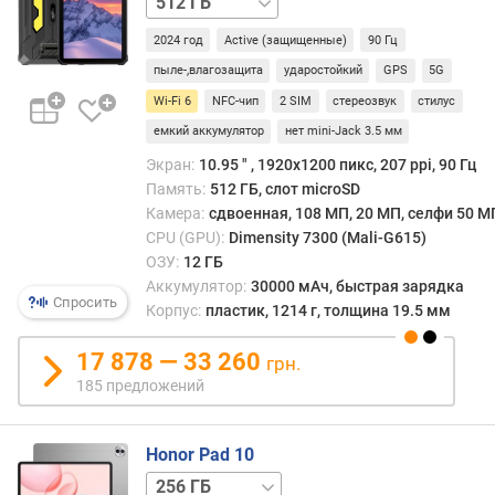
)
2024 год
Active (защищенные)
90 Гц
е
пыле-,влагозащита
ударостойкий
GPS
5G
м
Wi-Fi 6
NFC-чип
2 SIM
стереозвук
стилус
к
о
емкий аккумулятор
нет mini-Jack 3.5 мм
с
Экран:
10.95 ″ , 1920x1200 пикс, 207 ppi, 90 Гц
т
Память:
512 ГБ, слот microSD
ь
Камера:
сдвоенная, 108 МП, 20 МП, селфи 50 М
б
CPU (GPU):
Dimensity 7300 (Mali-G615)
а
ОЗУ:
12 ГБ
т
Аккумулятор:
30000 мАч, быстрая зарядка
а
Спросить
Корпус:
пластик, 1214 г, толщина 19.5 мм
р
е
17 878 — 33 260
и
грн.
(
185 предложений
м
А
ч
Honor Pad 10
)
256 ГБ