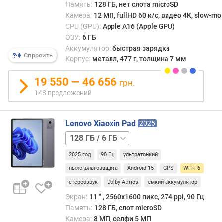
же
я
Память:
128 ГБ, нет слота microSD
внед
р
Камера:
12 МП, fullHD 60 к/с, видео 4K, slow-mo
ряд
н
CPU (GPU):
Apple A16 (Apple GPU)
реше
о
ОЗУ:
6 ГБ
для
с
Аккумулятор:
быстрая зарядка
опти
т
Спросить
Корпус:
металл, 477 г, толщина 7 мм
одно
и
рабо
19 550 — 46 656
грн.
неск
о
148 предложений
устро
т
на
д
одно
е
Lenovo Xiaoxin Pad
2025
роуте
ш
128 ГБ
е
/
в
2025 год
90 Гц
ультратонкий
8
ы
ГБ
256 ГБ
пыле-,влагозащита
Android 15
GPS
Wi-Fi 6
х
к
стереозвук
Dolby Atmos
емкий аккумулятор
д
Экран:
11 ″ , 2560x1600 пикс, 274 ppi, 90 Гц
о
Память:
128 ГБ, слот microSD
р
Камера:
8 МП, селфи 5 МП