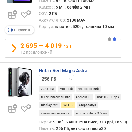
Память:
64 ГБ, слот microSD
т
Камера:
5 МП, селфи 2 МП
ы
ОЗУ:
2 ГБ
(
Аккумулятор:
5100 мАч
Г
Корпус:
пластик, 520 г, толщина 10 мм
Спросить
Б
)
2 695 — 4 019
грн.
у
12 предложений
л
у
ч
Nubia Red Magic Astra
ш
512 ГБ
е
1 ТБ
н
2025 год
мощный
ультратонкий
н
пыле-,влагозащита
Android 15
USB-C ≥ 5Gbps
а
я
DisplayPort
Wi-Fi 6
стереозвук
с
емкий аккумулятор
нет mini-Jack 3.5 мм
и
Экран:
9.06 ″ , 2400x1504 пикс, 313 ppi, 165 Гц
с
Память:
256 ГБ, нет слота microSD
т