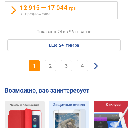
e
12 915 — 17 044
(
грн.
E
31 предложение
x
t
r
Показано 24 из 96 товаров
e
m
еще
24
товара
e
)
(
1
2
3
4
p
o
i
n
Возможно, вас заинтересует
t
s
)
G
e
e