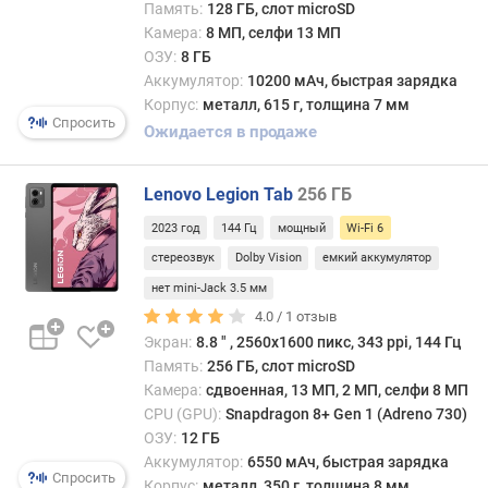
Память:
128 ГБ, слот microSD
с
Камера:
8 МП, селфи 13 МП
(
ОЗУ:
8 ГБ
%
)
Аккумулятор:
10200 мАч, быстрая зарядка
Корпус:
металл, 615 г, толщина 7 мм
Спросить
п
Ожидается в продаже
р
о
ц
Lenovo Legion Tab
256 ГБ
е
2023 год
144 Гц
мощный
Wi-Fi 6
с
стереозвук
Dolby Vision
емкий аккумулятор
с
о
нет mini-Jack 3.5 мм
р
4.0 /
1
отзыв
(
Экран:
8.8 ″ , 2560x1600 пикс, 343 ppi, 144 Гц
г
Память:
256 ГБ, слот microSD
р
Камера:
сдвоенная, 13 МП, 2 МП, селфи 8 МП
а
CPU (GPU):
Snapdragon 8+ Gen 1 (Adreno 730)
ф
ОЗУ:
12 ГБ
и
Аккумулятор:
6550 мАч, быстрая зарядка
к
Спросить
Корпус:
металл, 350 г, толщина 8 мм