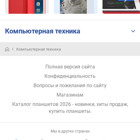
k
b
e
n
Компьютерная техника
c
h
(
Компьютерная техника
p
o
i
Полная версия сайта
n
Конфиденциальность
t
s
Вопросы и пожелания по сайту
)
Магазинам
с
Каталог планшетов 2026 - новинки, хиты продаж,
т
купить планшеты
.
а
н
д
Мы в других странах
а