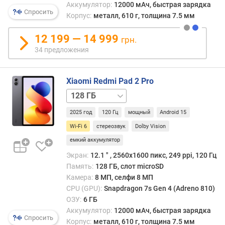
Аккумулятор:
12000 мАч, быстрая зарядка
Спросить
Корпус:
металл, 610 г, толщина 7.5 мм
п
о
12 199 — 14 999
о
грн.
т
34 предложения
з
ы
в
Xiaomi Redmi Pad 2 Pro
а
128 ГБ
м
/
2025 год
120 Гц
мощный
Android 15
5G
256 ГБ
256 ГБ
п
/
Wi-Fi 6
стереозвук
Dolby Vision
о
5G
емкий аккумулятор
д
а
Экран:
12.1 ″ , 2560x1600 пикс, 249 ppi, 120 Гц
т
Память:
128 ГБ, слот microSD
е
Камера:
8 МП, селфи 8 МП
д
CPU (GPU):
Snapdragon 7s Gen 4 (Adreno 810)
о
ОЗУ:
6 ГБ
б
Аккумулятор:
12000 мАч, быстрая зарядка
а
Спросить
Корпус:
металл, 610 г, толщина 7.5 мм