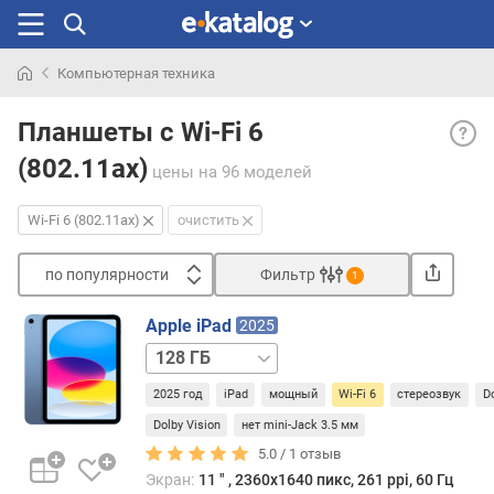
Компьютерная техника
Искали
Wi-
раньше
Планшеты c Wi-Fi 6
Fi
(802.11ax)
6
цены
на 96 моделей
(802.
— ско
Wi-Fi 6 (802.11ax)
очистить
подк
шест
по популярности
Фильтр
1
верс
Сортировать
Wi-
Apple iPad
2025
Fi
п
128 ГБ
дости
о
/
10
п
2025 год
iPad
мощный
Wi-Fi 6
стереозвук
D
5G
256 ГБ
256 ГБ
Гбит/
о
/
с,
Dolby Vision
нет mini-Jack 3.5 мм
п
5G
512 ГБ
512 ГБ
к
5.0 /
1
отзыв
у
/
тому
л
Экран:
11 ″ , 2360х1640 пикс, 261 ppi, 60 Гц
5G