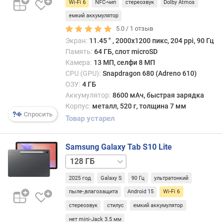
LTE
к
Wi-Fi 6
NFC-чип
стереозвук
Dolby Atmos
256 ГБ
256 ГБ
а
емкий аккумулятор
/
H
5.0 /
1
отзыв
LTE
D
Экран:
11.45 ″ , 2000х1200 пикс, 204 ppi, 90 Гц
R
Память:
64 ГБ, слот microSD
Камера:
13 МП, селфи 8 МП
G
CPU (GPU):
Snapdragon 680 (Adreno 610)
o
ОЗУ:
4 ГБ
r
Аккумулятор:
8600 мАч, быстрая зарядка
i
Корпус:
металл, 520 г, толщина 7 мм
l
Спросить
l
Товар устарел
a
G
Samsung Galaxy Tab S10 Lite
l
a
128 ГБ
s
/
2025 год
Galaxy S
90 Гц
ультратонкий
s
LTE
256 ГБ
256 ГБ
/
пыле-,влагозащита
Android 15
Wi-Fi 6
с
LTE
стереозвук
стилус
емкий аккумулятор
о
нет mini-Jack 3.5 мм
о