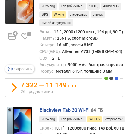
и
2025 год
Tab (обычные)
90 Гц
Android 15
я
п
GPS
Wi-Fi 6
стереозвук
стилус
а
емкий аккумулятор
м
Экран:
12 ″ , 2000х1200 пикс, 194 ppi, 90 Гц
я
Память:
256 ГБ, слот microSD
т
Камера:
16 МП, селфи 8 МП
и
CPU (GPU):
Allwinner A733 (IMG BXM-4-64)
ОЗУ:
12 ГБ
м
а
Аккумулятор:
9000 мАч, быстрая зарядка
Спросить
к
Корпус:
металл, 615 г, толщина 8 мм
с
.
7 322 — 11 149
грн.
о
26 предложений
б
ъ
е
Blackview Tab 30 Wi-Fi
64 ГБ
м
2024 год
Tab (обычные)
Wi-Fi 6
стереозвук
к
а
Экран:
10.1 ″ , 1280x800 пикс, 149 ppi, 60 Гц
р