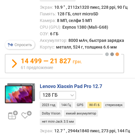
т
Экран:
10.9 ″ , 2112x1320 пикс, 228 ppi, 90 Гц
н
Память:
128 ГБ, слот microSD
о
Камера:
8 МП, селфи 5 МП
ш
CPU (GPU):
Exynos 1380 (Mali-G68)
е
ОЗУ:
6 ГБ
н
Аккумулятор:
8000 мАч, быстрая зарядка
и
Спросить
Корпус:
металл, 524 г, толщина 6.6 мм
е
д
14 499 — 21 827
грн.
и
61 предложение
с
п
л
Lenovo Xiaoxin Pad Pro 12.7
е
256 ГБ
й
/
2023 год
144 Гц
GPS
Wi-Fi 6
стереозвук
к
о
Dolby Vision
емкий аккумулятор
р
нет mini-Jack 3.5 мм
п
Экран:
12.7 ″ , 2944x1840 пикс, 273 ppi, 144 Гц
у