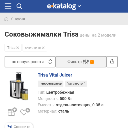
Кухня
Искали
раньше
Соковыжималки Trisa
цены
на 2 модели
Trisa
очистить
по популярности
Фильтр
1
Сортировать
Trisa Vital Juicer
п
пеносепаратор
"капля-стоп"
о
п
Тип:
центробежная
о
Мощность:
500 Вт
п
Емкость:
отдельностоящая, 0.35 л
у
Материал:
сталь
л
я
р
Спросить