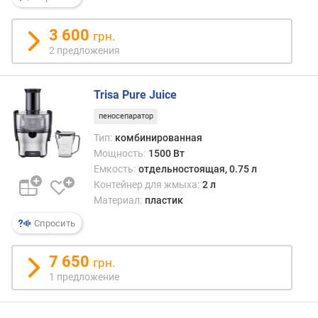
н
о
3 600
грн.
с
2 предложения
т
и
Trisa Pure Juice
о
т
пеносепаратор
д
Тип:
комбинированная
е
Мощность:
1500 Вт
ш
Емкость:
отдельностоящая, 0.75 л
е
Контейнер для жмыха:
2 л
в
Материал:
пластик
ы
х
Спросить
к
д
7 650
грн.
о
1 предложение
р
о
г