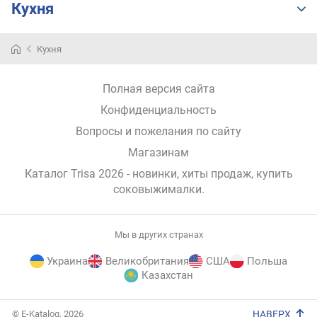
Кухня
и
м
Кухня
о
т
д
Полная версия сайта
о
р
Конфиденциальность
о
Вопросы и пожелания по сайту
г
Магазинам
и
х
Каталог Trisa 2026
- новинки, хиты продаж,
купить
к
соковыжималки
.
д
е
ш
Мы в других странах
е
в
Украина
Великобритания
США
Польша
ы
Казахстан
м
E-
© E-Katalog, 2026
НАВЕРХ