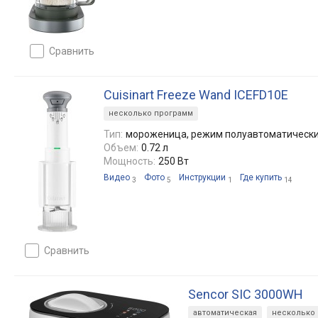
сравнить
Cuisinart Freeze Wand ICEFD10E
несколько программ
Тип:
мороженица, режим полуавтоматическ
Объем:
0.72 л
Мощность:
250 Вт
Видео
Фото
Инструкции
Где купить
3
5
1
14
сравнить
Sencor SIC 3000WH
автоматическая
несколько