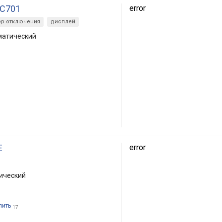
NC701
error
ер отключения
дисплей
матический
E
error
ический
пить
17