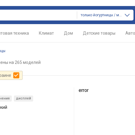
только йогуртницы / мороженицы
товая техника
Климат
Дом
Детские товары
Авт
ицы
цены
на 265 моделей
краине
error
чения
дисплей
ский