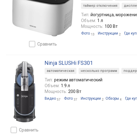
таймер отключения
диспле
Тип:
йогуртница, морожени
Объем:
1 л
Мощность:
100 Вт
Фото
Инструкции
Где куп
13
2
сравнить
Ninja SLUSHi FS301
автоматическая
несколько программ
поддер
Тип:
режим автоматический
Объем:
1.9 л
Мощность:
200 Вт
Видео
Фото
Инструкции
Обзоры
Где ку
57
37
2
4
сравнить