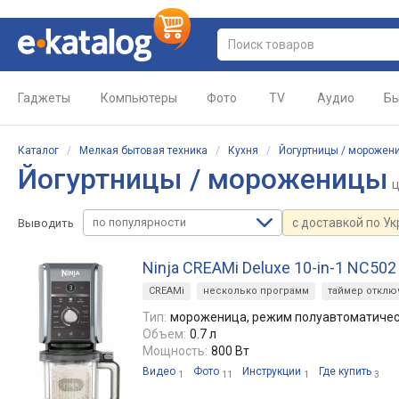
Гаджеты
Компьютеры
Фото
TV
Аудио
Бы
Каталог
/
Мелкая бытовая техника
/
Кухня
/
Йогуртницы / морожен
Йогуртницы / мороженицы
по популярности
с доставкой по У
Выводить
Ninja CREAMi Deluxe 10-in-1 NC502
CREAMi
несколько программ
таймер отклю
Тип:
мороженица, режим полуавтоматиче
Объем:
0.7 л
Мощность:
800 Вт
Видео
Фото
Инструкции
Где купить
1
11
1
3