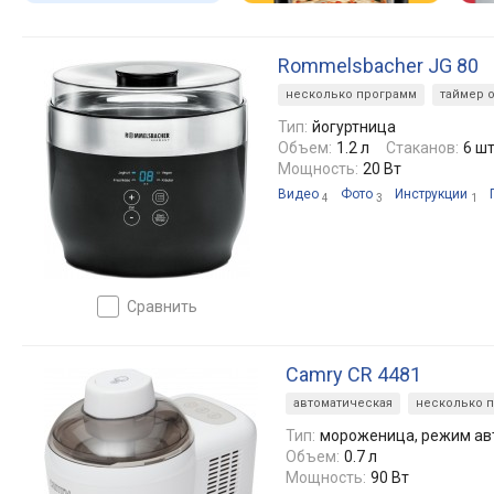
Rommelsbacher JG 80
несколько программ
таймер 
Тип:
йогуртница
Объем:
1.2 л
Стаканов:
6 ш
Мощность:
20 Вт
Видео
Фото
Инструкции
4
3
1
сравнить
Camry CR 4481
автоматическая
несколько 
Тип:
мороженица, режим ав
Объем:
0.7 л
Мощность:
90 Вт