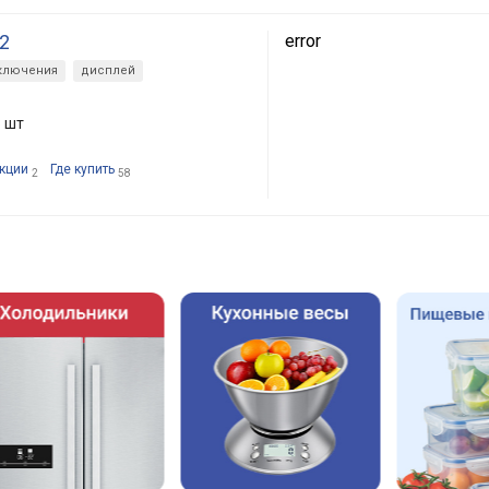
-2
error
тключения
дисплей
8 шт
кции
Где купить
2
58