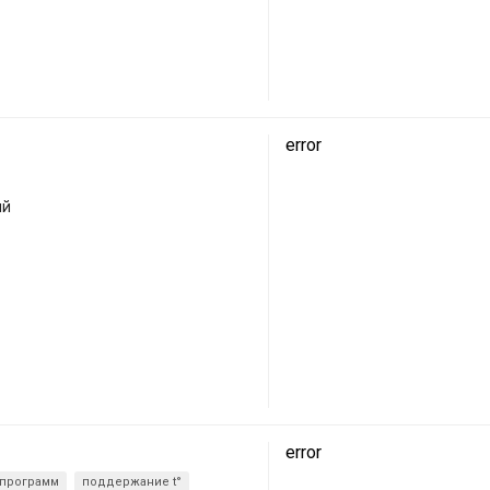
error
ий
error
 программ
поддержание t°