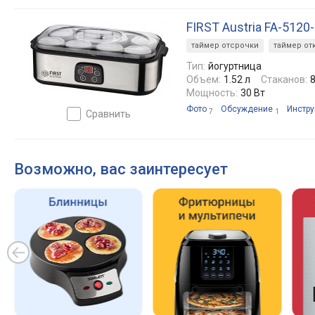
FIRST Austria FA-5120
таймер отсрочки
таймер о
Тип:
йогуртница
Объем:
1.52 л
Стаканов:
Мощность:
30 Вт
Фото
Обсуждение
Инстру
7
1
сравнить
Возможно, вас заинтересует