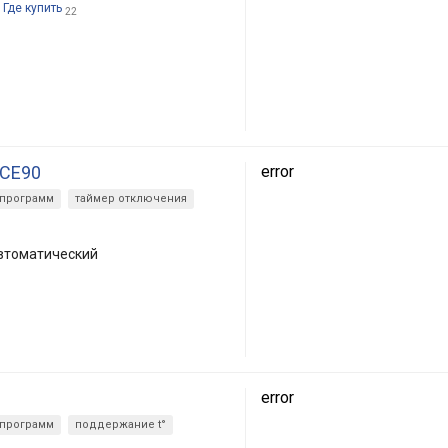
Где купить
22
ICE90
error
 программ
таймер отключения
втоматический
error
 программ
поддержание t°