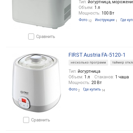
Тип:
йогуртница, морожени
Объем:
1 л
Мощность:
100 Вт
Фото
Инструкции
Где куп
12
1
сравнить
FIRST Austria FA-5120-1
несколько программ
таймер отк
Тип:
йогуртница
Объем:
1 л
Стаканов:
1 чаша
Мощность:
20 Вт
Фото
Где купить
2
14
сравнить