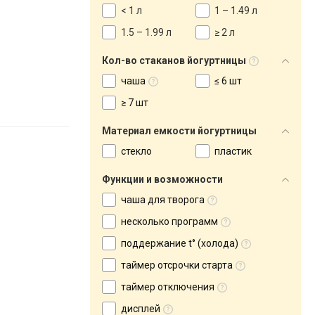
< 1 л
1 – 1.49 л
1.5 – 1.99 л
≥ 2 л
Кол-во стаканов йогуртницы
чаша
≤ 6 шт
≥ 7 шт
Материал емкости йогуртницы
стекло
пластик
Функции и возможности
чаша для творога
несколько программ
поддержание t° (холода)
таймер отсрочки старта
таймер отключения
дисплей