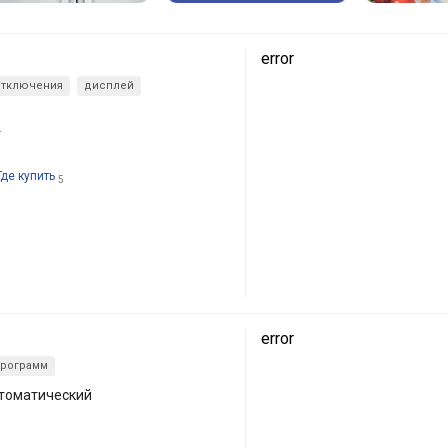
error
отключения
дисплей
т
Где купить
5
error
программ
томатический