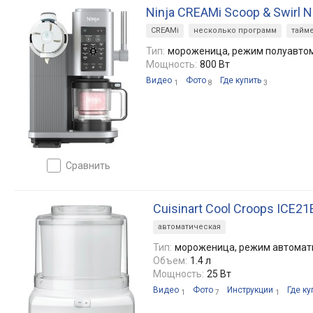
Ninja CREAMi Scoop & Swirl 
CREAMi
несколько программ
тайм
Тип:
мороженица, режим полуавто
Мощность:
800 Вт
Видео
Фото
Где купить
1
8
3
сравнить
Cuisinart Cool Croops ICE21
автоматическая
Тип:
мороженица, режим автомат
Объем:
1.4 л
Мощность:
25 Вт
Видео
Фото
Инструкции
Где ку
1
7
1