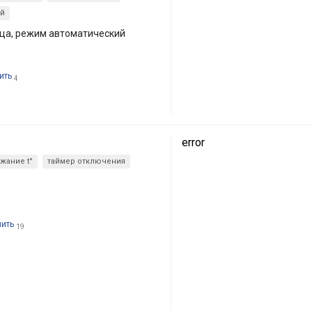
й
ца, режим автоматический
ить
4
error
жание t°
таймер отключения
пить
19