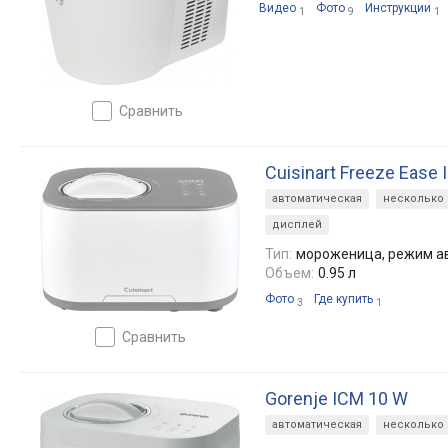
Видео
Фото
Инструкции
1
9
1
сравнить
Cuisinart Freeze Ease 
автоматическая
несколько
дисплей
Тип:
мороженица, режим а
Объем:
0.95 л
Фото
Где купить
3
1
сравнить
Gorenje ICM 10 W
автоматическая
несколько