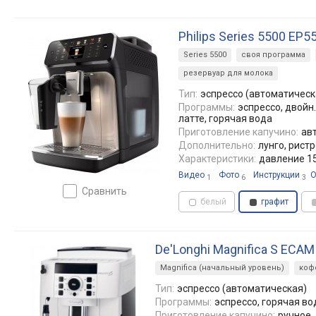
Philips Series 5500 EP5
Series 5500
своя программа
резервуар для молока
Тип:
эспрессо (автоматическ
Программы:
эспрессо, двойн.
латте, горячая вода
Приготовление капучино:
ав
Дополнительно:
лунго, ристр
Характеристики:
давление 15
Видео
Фото
Инструкции
О
1
6
3
сравнить
белый
графит
De'Longhi Magnifica S ECAM
Magnifica (начальный уровень)
коф
Тип:
эспрессо (автоматическая)
Программы:
эспрессо, горячая во
Приготовление капучино:
ручное