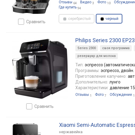
Отзывы
Видео
Фото
Обсуждени
64
3
10
Где купить
94
серебристый
черный
сравнить
Philips Series 2300 EP2
Series 2300
своя программа
резервуар для молока
Тип:
эспрессо (автоматическ
Программы:
эспрессо, двойн.
Приготовление капучино:
авт
Дополнительно:
лунго
Характеристики:
давление 15
Отзывы
Фото
Обсуждение
1
7
1
сравнить
Xiaomi Semi-Automatic Espres
нержавейка