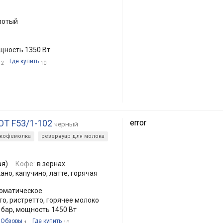
лотый
щность 1350 Вт
Где купить
2
10
 OT F53/1-102
error
черный
кофемолка
резервуар для молока
ая)
Кофе:
в зернах
ано, капучино, латте, горячая
оматическое
го, ристретто, горячее молоко
 бар, мощность 1450 Вт
Обзоры
Где купить
1
10