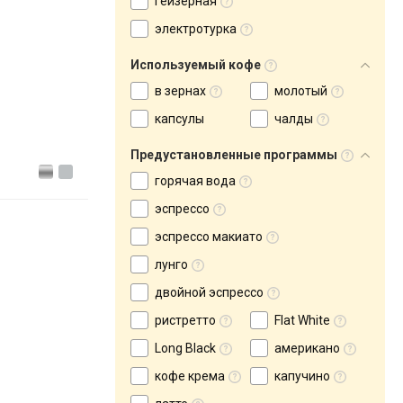
гейзерная
электротурка
Используемый кофе
в зернах
молотый
капсулы
чалды
Предустановленные программы
горячая вода
эспрессо
эспрессо макиато
лунго
двойной эспрессо
ристретто
Flat White
Long Black
американо
кофе крема
капучино