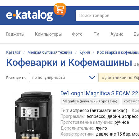
Гаджеты
Компьютеры
Фото
TV
Аудио
Бы
Каталог
/
Мелкая бытовая техника
/
Кухня
/
Кофеварки и кофемаш
Кофеварки и Кофемашины
ц
по популярности
с доставкой по У
Выводить
De'Longhi Magnifica S ECAM 22
Magnifica (начальный уровень)
кофемол
Тип:
эспрессо (автоматическая)
Ко
Программы:
эспрессо, двойн. эспресс
Приготовление капучино:
ручное
Дополнительно:
лунго
Характеристики:
давление 15 бар, мо