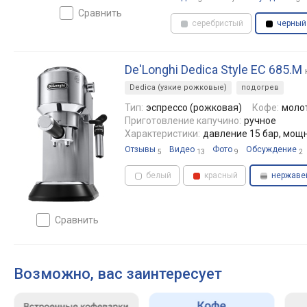
сравнить
серебристый
черный
De'Longhi Dedica Style EC 685.M
Dedica (узкие рожковые)
подогрев
Тип:
эспрессо (рожковая)
Кофе:
моло
Приготовление капучино:
ручное
Характеристики:
давление 15 бар, мощ
Отзывы
Видео
Фото
Обсуждение
5
13
9
2
белый
красный
нержаве
сравнить
Возможно, вас заинтересует