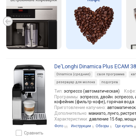
De'Longhi Dinamica Plus ECAM 3
Dinamica (средние)
своя программа
ка
резервуар для молока
подогрев
Тип:
эспрессо (автоматическая)
Кофе:
Программы:
эспрессо, двойн. эспрессо, 
кофейник (фильтр-кофе), горячая вода
Приготовление капучино:
автоматическ
Дополнительно:
макиато, лунго, ристрет
Характеристики:
давление 15 бар, мощн
Фото
Инструкции
Обзоры
Где купить
11
1
1
6
сравнить