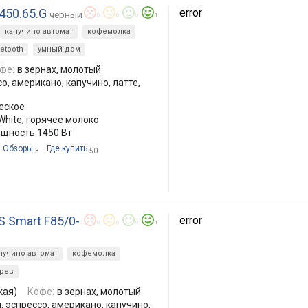
 450.65.G
error
черный
0
0
0
1
капучино автомат
кофемолка
etooth
умный дом
фе:
в зернах, молотый
о, американо, капучино, латте,
еское
 White, горячее молоко
ощность 1450 Вт
Обзоры
Где купить
3
50
TS Smart F85/0-
error
0
0
0
1
пучино автомат
кофемолка
рев
кая)
Кофе:
в зернах, молотый
. эспрессо, американо, капучино,