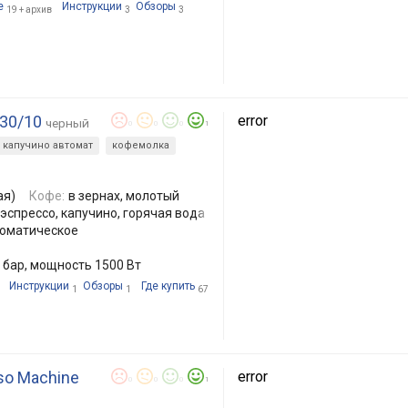
е
Инструкции
Обзоры
19 +
архив
3
3
330/10
error
черный
0
0
0
1
капучино автомат
кофемолка
ая)
Кофе:
в зернах, молотый
 эспрессо, капучино, горячая вода
оматическое
 бар, мощность 1500 Вт
Инструкции
Обзоры
Где купить
1
1
67
so Machine
error
0
0
0
1