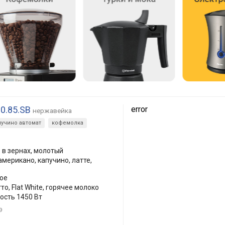
80.85.SB
error
нержавейка
пучино автомат
кофемолка
в зернах, молотый
американо, капучино, латте,
ое
то, Flat White, горячее молоко
ость 1450 Вт
9