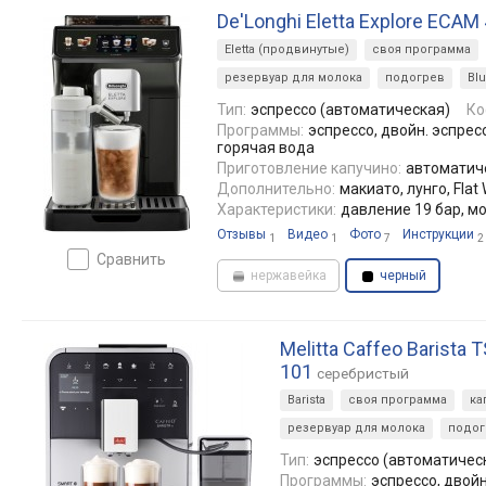
De'Longhi Eletta Explore ECAM
Eletta (продвинутые)
своя программа
резервуар для молока
подогрев
Blu
Тип:
эспрессо (автоматическая)
Ко
Программы:
эспрессо, двойн. эспресс
горячая вода
Приготовление капучино:
автоматич
Дополнительно:
макиато, лунго, Flat
Характеристики:
давление 19 бар, м
Отзывы
Видео
Фото
Инструкции
1
1
7
2
сравнить
нержавейка
черный
Melitta Caffeo Barista 
101
серебристый
Barista
своя программа
ка
резервуар для молока
подог
Тип:
эспрессо (автоматичес
Программы:
эспрессо, двойн