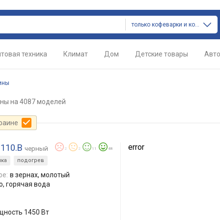
только кофеварки и кофемашины
товая техника
Климат
Дом
Детские товары
Авт
ины
ены
на 4087 моделей
краине
.110.B
error
черный
2
2
11
48
ка
подогрев
фе:
в зернах, молотый
о, горячая вода
щность 1450 Вт