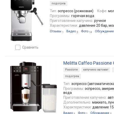
подогрев
Тип:
эспрессо (рожковая)
Кофе:
мо
Программы:
горячая вода
Приготовление капучино:
ручное
Характеристики:
давление 20 бар, мо
Отзывы
Видео
Фото
Обсуждение
1
3
14
сравнить
Melitta Caffeo Passione
Passione
капучино автомат
подогрев
Тип:
эспрессо (автоматическ
Программы:
эспрессо, америк
вода
Приготовление капучино:
авт
Дополнительно:
макиато, лун
Характеристики:
давление 15
Видео
Фото
Обсуждение
3
7
3