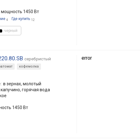
, мощность 1450 Вт
ние
Где купить
4
12
черный
220.80.SB
error
серебристый
автомат
кофемолка
:
в зернах, молотый
, капучино, горячая вода
кое
ность 1450 Вт