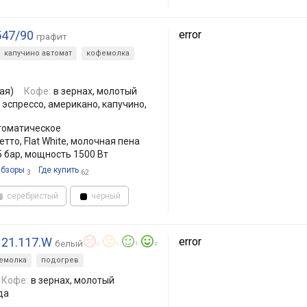
547/90
error
графит
капучино автомат
кофемолка
ая)
Кофе:
в зернах, молотый
 эспрессо, американо, капучино,
томатическое
етто, Flat White, молочная пена
 бар, мощность 1500 Вт
бзоры
Где купить
3
62
серебристый
черный
 21.117.W
error
белый
0
0
1
2
емолка
подогрев
Кофе:
в зернах, молотый
да