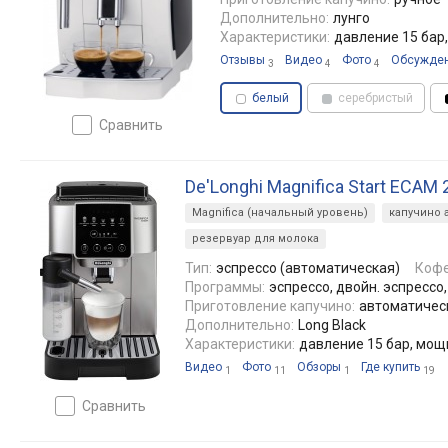
Дополнительно:
лунго
Характеристики:
давление 15 бар
Отзывы
Видео
Фото
Обсужде
3
4
4
белый
серебристый
сравнить
De'Longhi Magnifica Start ECAM 
Magnifica (начальный уровень)
капучино 
резервуар для молока
Тип:
эспрессо (автоматическая)
Кофе
Программы:
эспрессо, двойн. эспрессо
Приготовление капучино:
автоматичес
Дополнительно:
Long Black
Характеристики:
давление 15 бар, мощ
Видео
Фото
Обзоры
Где купить
1
11
1
19
сравнить