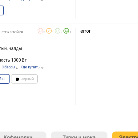
error
нержавейка
0
1
0
4
тый, чалды
ность 1300 Вт
Обзоры
Где купить
4
70
йка
черный