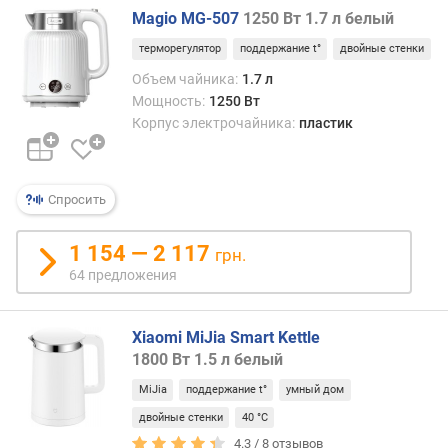
Magio MG-507
1250 Вт 1.7 л белый
в
е
терморегулятор
поддержание t°
двойные стенки
с
Объем чайника:
1.7 л
(
Мощность:
1250 Вт
к
Корпус электрочайника:
пластик
г
)
р
Спросить
у
ч
1 154 — 2 117
грн.
к
64 предложения
а
д
Xiaomi MiJia Smart Kettle
л
1800 Вт 1.5 л белый
и
н
MiJia
поддержание t°
умный дом
а
двойные стенки
40 °C
к
4.3 /
8
отзывов