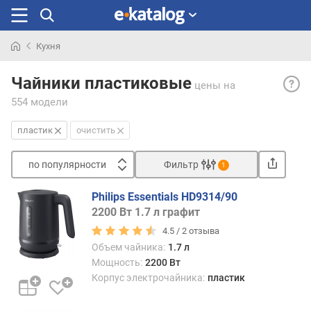
Кухня
Искали
Плас
раньше
Чайники пластиковые
цены
на
корпу
554 модели
— пл
отлич
пластик
очистить
невы
стои
по популярности
Фильтр
при
1
этом
Сортировать
ему
Philips Essentials HD9314/90
п
можн
2200 Вт 1.7 л графит
о
без
4.5 /
2
отзыва
п
особ
Объем чайника:
1.7 л
о
проб
Мощность:
2200 Вт
п
прид
Корпус электрочайника:
пластик
у
практ
л
любо
я