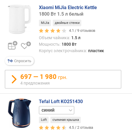
г
обжеч
Xiaomi MiJia Electric Kettle
и
С
1800 Вт 1.5 л белый
м
друго
сторо
MiJia
двойные стенки
о
плас
4.1 /
9
отзывов
т
емко
Объем чайника:
1.5 л
д
скло
Мощность:
1800 Вт
о
к
Корпус электрочайника:
пластик
р
появ
о
царап
Спросить
г
а
и
проз
697 — 1 980
х
грн.
плас
к
4 предложения
со
д
врем
е
може
ш
Tefal Loft KO251430
потус
е
белый
и
в
черный
утрат
ы
Loft
съемная крышка
«тов
м
4.5 /
2
отзыва
вид».