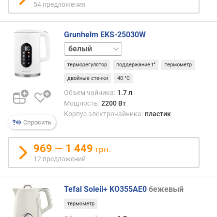
54 предложения
Grunhelm EKS-25030W
черный
терморегулятор
поддержание t°
термометр
двойные стенки
40 °C
Объем чайника:
1.7 л
Мощность:
2200 Вт
Корпус электрочайника:
пластик
Спросить
969 — 1 449
грн.
12 предложений
Tefal Soleil+ KO355AE0
бежевый
термометр