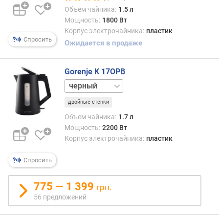
а
Объем чайника:
1.5 л
б
е
Мощность:
1800 Вт
л
Корпус электрочайника:
пластик
Спросить
я
Ожидается в продаже
(
м
Gorenje K 17OPB
)
белый
и
с
двойные стенки
т
Объем чайника:
1.7 л
о
Мощность:
2200 Вт
ч
Корпус электрочайника:
пластик
н
и
Спросить
к
п
и
775 — 1 399
грн.
т
56 предложений
а
н