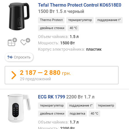
и
Tefal Thermo Protect Control KO6518E0
я
1500 Вт 1.5 л черный
Thermo Protect
терморегулятор
поддержание t°
двойные стенки
40 °C
Объем чайника:
1.5 л
Мощность:
1500 Вт
Корпус электрочайника:
пластик
Спросить
2 187 — 2 880
грн.
29 предложений
ECG RK 1799
2200 Вт 1.7 л
терморегулятор
поддержание t°
термометр
двойные стенки
подсветка
40 °C
Объем чайника:
1.7 л
Мощность:
2200 Вт