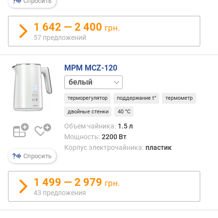
Спросить
1 642 — 2 400
грн.
57 предложений
MPM MCZ-120
черный
терморегулятор
поддержание t°
термометр
двойные стенки
40 °C
Объем чайника:
1.5 л
Мощность:
2200 Вт
Корпус электрочайника:
пластик
Спросить
1 499 — 2 979
грн.
43 предложения