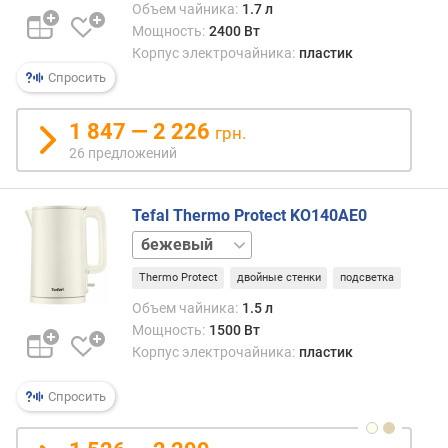
А
Объем чайника:
1.7 л
п
неко
Мощность:
2400 Вт
о
сорта
Корпус электрочайника:
пластик
о
плас
Спросить
т
(осо
з
недор
ы
1 847 — 2 226
грн.
прим
в
26 предложений
в
а
бюдж
м
модел
Tefal Thermo Protect KO140AE0
могут
п
при
черный
о
нагр
д
Thermo Protect
двойные стенки
подсветка
выде
а
спец
Объем чайника:
1.5 л
т
запах
Мощность:
1500 Вт
е
и
Корпус электрочайника:
пластик
д
даже
о
прид
Спросить
б
воде
а
непр
в