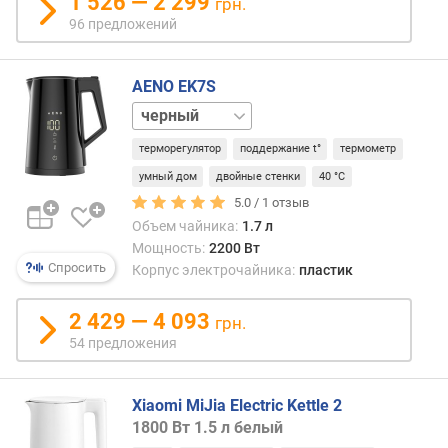
1 526 — 2 299
привк
грн.
л
96 предложений
е
В
н
свете
и
посл
AENO EK7S
я
в
белый
неко
п
чайн
терморегулятор
поддержание t°
термометр
о
из
умный дом
двойные стенки
40 °C
к
данн
о
5.0 /
1
отзыв
мате
л
Объем чайника:
1.7 л
стенк
и
Мощность:
2200 Вт
дела
ч
Спросить
Корпус электрочайника:
пластик
двой
е
и
с
внутр
2 429 — 4 093
грн.
т
пове
54 предложения
в
выпо
у
из
п
метал
Xiaomi MiJia Electric Kettle 2
р
Это
1800 Вт 1.5 л белый
е
повы