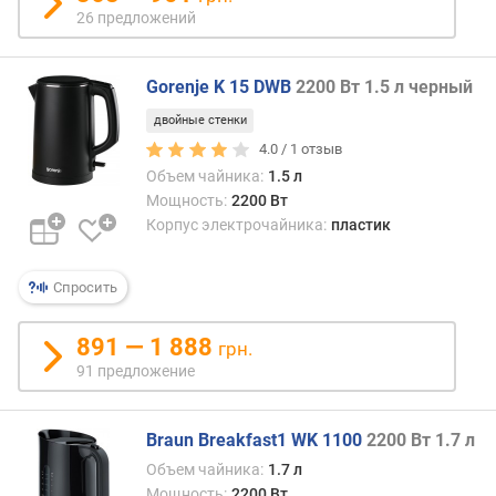
26 предложений
Gorenje K 15 DWB
2200 Вт 1.5 л черный
двойные стенки
4.0 /
1
отзыв
Объем чайника:
1.5 л
Мощность:
2200 Вт
Корпус электрочайника:
пластик
Спросить
891 — 1 888
грн.
91 предложение
Braun Breakfast1 WK 1100
2200 Вт 1.7 л
Объем чайника:
1.7 л
Мощность:
2200 Вт