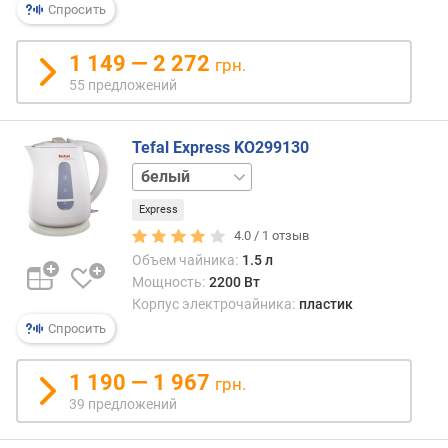
сорта
Спросить
р
пласт
е
лише
б
1 149 — 2 272
грн.
опис
л
55 предложений
недос
я
само
е
собой
м
Tefal Express KO299130
и
а
черный
стоят
я
такие
м
Express
мате
о
4.0 /
1
отзыв
соотв
щ
Объем чайника:
1.5 л
н
Мощность:
2200 Вт
о
Корпус электрочайника:
пластик
с
Спросить
т
ь
(
1 190 — 1 967
грн.
В
39 предложений
т
)