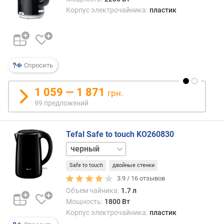
Корпус электрочайника:
пластик
Спросить
1 059 — 1 871
грн.
99 предложений
Tefal Safe to touch KO260830
белый
Safe to touch
двойные стенки
3.9 /
16
отзывов
Объем чайника:
1.7 л
Мощность:
1800 Вт
Корпус электрочайника:
пластик