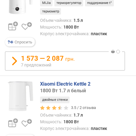
д
MiJia
терморегулятор
поддержание t°
наде
л
и
термометр
о
дает
ж
Объем чайника:
1.5 л
допо
е
Мощность:
1800 Вт
гара
н
Корпус электрочайника:
пластик
от
и
Спросить
появ
й
«плас
привк
1 573 — 2 087
грн.
А
о
7 предложений
в
б
моде
ъ
сред
Xiaomi Electric Kettle 2
е
и
м
1800 Вт 1.7 л белый
высш
(
цено
двойные стенки
л
катег
3.5 /
2
отзыва
)
могут
Объем чайника:
1.7 л
прим
Мощность:
1800 Вт
п
особ
о
Корпус электрочайника:
пластик
высо
т