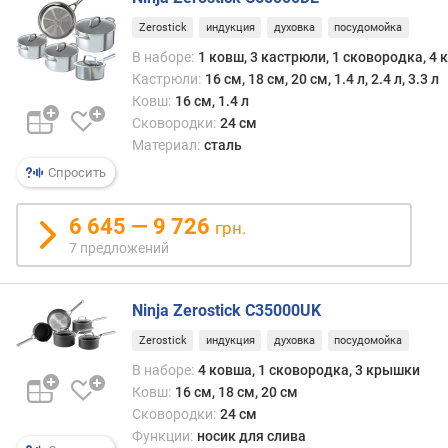
о
г
Zerostick
индукция
духовка
посудомойка
и
В наборе:
1 ковш, 3 кастрюли, 1 сковородка, 4
м
Кастрюли:
16 см, 18 см, 20 см, 1.4 л, 2.4 л, 3.3 л
Ковш:
16 см, 1.4 л
о
Сковородки:
24 см
т
д
Материал:
сталь
о
Спросить
р
о
6 645 — 9 726
грн.
г
7 предложений
и
х
к
Ninja Zerostick C35000UK
д
е
Zerostick
индукция
духовка
посудомойка
ш
В наборе:
4 ковша, 1 сковородка, 3 крышки
е
Ковш:
16 см, 18 см, 20 см
в
Сковородки:
24 см
ы
Функции:
носик для слива
м