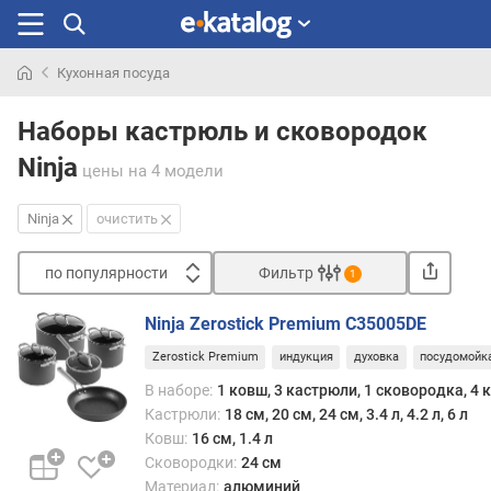
Кухонная посуда
Искали
раньше
Наборы кастрюль и сковородок
Ninja
цены
на 4 модели
Ninja
очистить
по популярности
Фильтр
1
Сортировать
Ninja Zerostick Premium C35005DE
п
Zerostick Premium
индукция
духовка
посудомойк
о
п
В наборе:
1 ковш, 3 кастрюли, 1 сковородка, 4
о
Кастрюли:
18 см, 20 см, 24 см, 3.4 л, 4.2 л, 6 л
п
Ковш:
16 см, 1.4 л
у
Сковородки:
24 см
л
Материал:
алюминий