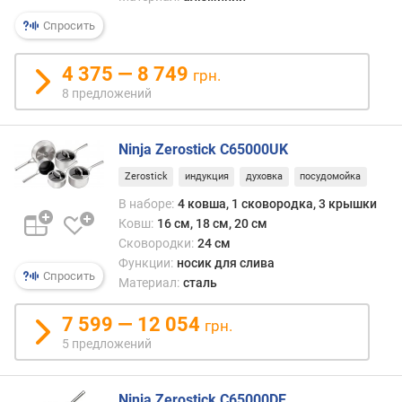
я
р
Спросить
н
о
4 375 — 8 749
грн.
с
8 предложений
т
и
Ninja Zerostick C65000UK
о
т
Zerostick
индукция
духовка
посудомойка
д
В наборе:
4 ковша, 1 сковородка, 3 крышки
е
Ковш:
16 см, 18 см, 20 см
ш
Сковородки:
24 см
е
Функции:
носик для слива
в
Спросить
Материал:
сталь
ы
х
7 599 — 12 054
грн.
к
5 предложений
д
о
р
Ninja Zerostick C65000DE