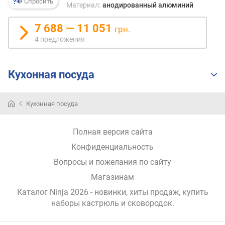
Спросить
Материал:
анодированный алюминий
п
7 688 — 11 051
о
грн.
о
4 предложения
т
з
ы
Кухонная посуда
в
а
м
Кухонная посуда
п
Полная версия сайта
о
д
Конфиденциальность
а
Вопросы и пожелания по сайту
т
е
Магазинам
д
Каталог Ninja 2026
- новинки, хиты продаж,
купить
о
наборы кастрюль и сковородок
.
б
а