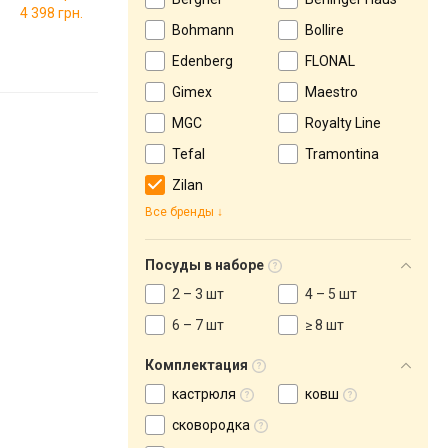
4 398 грн.
Bohmann
Bollire
Edenberg
FLONAL
Gimex
Maestro
MGC
Royalty Line
Tefal
Tramontina
Zilan
Все бренды
Посуды в наборе
2 – 3 шт
4 – 5 шт
6 – 7 шт
≥ 8 шт
Комплектация
кастрюля
ковш
сковородка