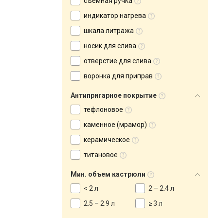
съемная ручка
индикатор нагрева
шкала литража
носик для слива
отверстие для слива
воронка для приправ
Антипригарное покрытие
тефлоновое
каменное (мрамор)
керамическое
титановое
Мин. объем кастрюли
< 2 л
2 – 2.4 л
2.5 – 2.9 л
≥ 3 л