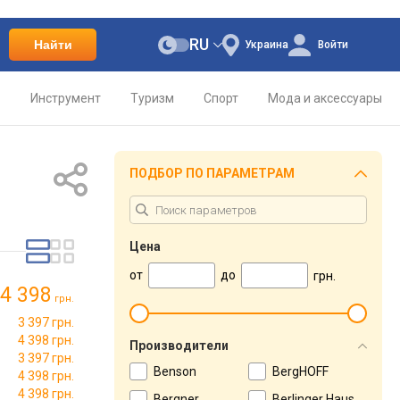
RU
Найти
Украина
Войти
о
Инструмент
Туризм
Спорт
Мода и аксессуары
ПОДБОР ПО ПАРАМЕТРАМ
Цена
от
до
грн.
4 398
грн.
3 397 грн.
4 398 грн.
Производители
3 397 грн.
Benson
BergHOFF
4 398 грн.
4 398 грн.
Bergner
Berlinger Haus