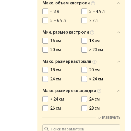
Макс. объем кастрюли
< 3 л
3 – 4.9 л
5 – 6.9 л
≥ 7 л
Мин. размер кастрюли
16 см
18 см
20 см
> 20 см
Макс. размер кастрюли
18 см
20 см
24 см
> 24 см
Макс. размер сковородки
< 24 см
24 см
26 см
28 см
РАЗВЕРНУТЬ