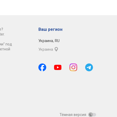
Ваш регион
е?
er.
Украина
,
RU
ии" под
ретной
Украина
Тёмная версия