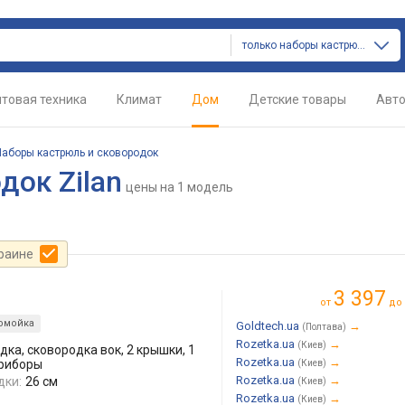
только наборы кастрюль и сковородок
товая техника
Климат
Дом
Детские товары
Авт
Наборы кастрюль и сковородок
док Zilan
цены
на 1 модель
краине
3 397
от
до
омойка
Goldtech.ua
→
(Полтава)
Rozetka.ua
→
(Киев)
дка, сковородка вок, 2 крышки, 1
Rozetka.ua
→
приборы
(Киев)
Rozetka.ua
→
дки:
26 см
(Киев)
Rozetka.ua
→
(Киев)