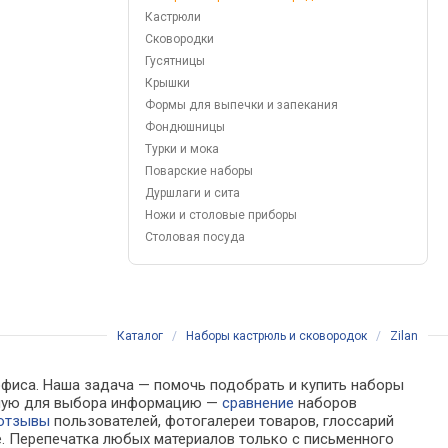
Кастрюли
Сковородки
Гусятницы
Крышки
Формы для выпечки и запекания
Фондюшницы
Турки и мока
Поварские наборы
Дуршлаги и сита
Ножи и столовые приборы
Столовая посуда
Каталог
/
Наборы кастрюль и сковородок
/
Zilan
 офиса. Наша задача — помочь подобрать и купить наборы
димую для выбора информацию —
сравнение
наборов
отзывы
пользователей, фотогалереи товаров, глоссарий
е. Перепечатка любых материалов только с письменного