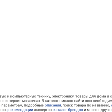
вую и компьютерную технику, электронику, товары для дома и
не в интернет-магазинах. В каталоге можно найти всю необхо
о параметрам, подробные
описания
, поиск товара по названию,
ров,
рекомендации
экспертов,
каталог брендов
и многое друго