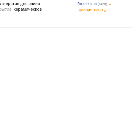
 отверстие для слива
Rozetka.ua
→
(Киев)
рытие:
керамическое
Сравнить цены
→
6