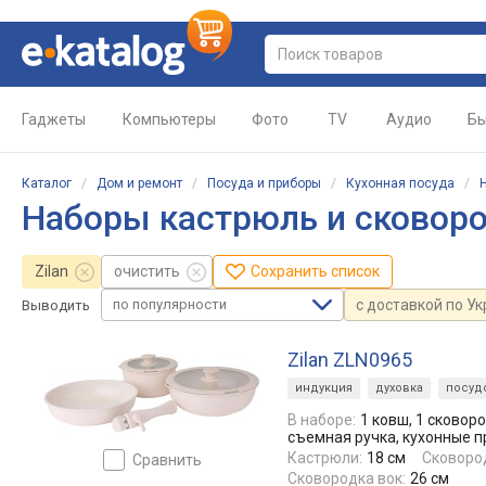
Гаджеты
Компьютеры
Фото
TV
Аудио
Бы
Каталог
/
Дом и ремонт
/
Посуда и приборы
/
Кухонная посуда
/
Наборы кастрюль и сковоро
Zilan
очистить
Сохранить список
по популярности
с доставкой по У
Выводить
Zilan ZLN0965
индукция
духовка
посуд
В наборе:
1 ковш, 1 сковоро
съемная ручка, кухонные 
Кастрюли:
18 см
Сковоро
сравнить
Сковородка вок:
26 см