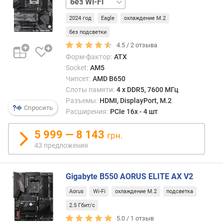
Wi-
M
2024 год
Eagle
охлаждение M.2
Fi
.
без подсветки
2
4.5 /
2
отзыва
р
Форм-фактор:
ATX
а
Socket:
AM5
з
Чипсет:
AMD B650
ъ
Слоты памяти:
4 х DDR5, 7600 МГц
е
м
Разъемы:
HDMI, DisplayPort, M.2
Спросить
(
Расширения:
PCIe 16x - 4 шт
ш
т
5 999 — 8 143
грн.
)
43 предложения
в
е
Gigabyte B550 AORUS ELITE AX V2
р
Aorus
Wi-Fi
охлаждение M.2
подсветка
с
и
2.5 Гбит/с
я
5.0 /
1
отзыв