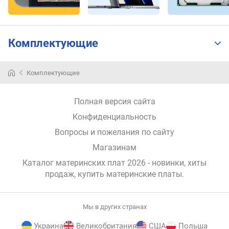
C
I
e
Комплектующие
4
x
(
Комплектующие
ш
т
)
Полная версия сайта
с
Конфиденциальность
л
Вопросы и пожелания по сайту
о
Магазинам
т
о
Каталог материнских плат 2026 - новинки, хиты
в
продаж,
купить материнские платы
.
P
C
I
Мы в других странах
e
8
Украина
Великобритания
США
Польша