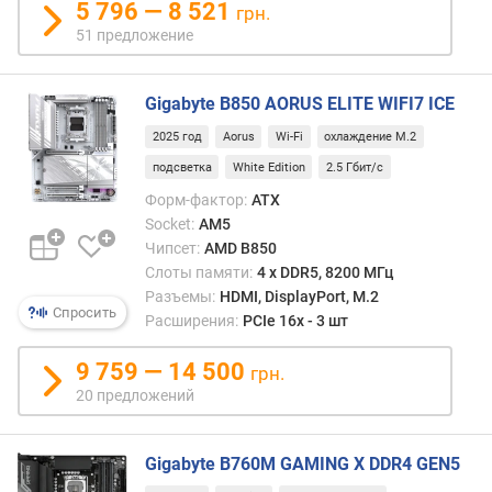
с
5 796 — 8 521
грн.
и
51 предложение
м
а
л
Gigabyte B850 AORUS ELITE WIFI7 ICE
ь
2025 год
Aorus
Wi-Fi
охлаждение M.2
н
а
подсветка
White Edition
2.5 Гбит/с
я
Форм-фактор:
ATX
т
Socket:
AM5
а
Чипсет:
AMD B850
к
Слоты памяти:
4 х DDR5, 8200 МГц
т
Разъемы:
HDMI, DisplayPort, M.2
о
Спросить
Расширения:
PCIe 16x - 3 шт
в
а
9 759 — 14 500
я
грн.
ч
20 предложений
а
с
Gigabyte B760M GAMING X DDR4 GEN5
т
о