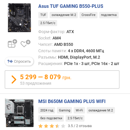
Asus TUF GAMING B550-PLUS
п
е
TUF
охлаждение M.2
CrossFire
подсветка
ч
2.5 Гбит/с
а
Форм-фактор:
ATX
т
Socket:
AM4
н
Чипсет:
AMD B550
а
я
Слоты памяти:
4 х DDR4, 4600 МГц
п
Разъемы:
HDMI, DisplayPort, M.2
Спросить
л
Расширения:
PCIe 1x - 3 шт, PCIe 16x - 2 шт
а
т
5 299 — 8 079
грн.
а
53 предложения
в
ы
MSI B650M GAMING PLUS WIFI
с
2024 год
Gaming
Wi-Fi
охлаждение M.2
о
т
без подсветки
2.5 Гбит/с
а
3.5 /
2
отзыва