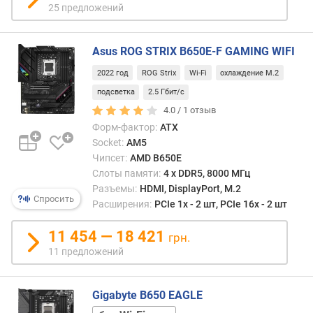
6
25 предложений
Г
б
и
Asus ROG STRIX B650E-F GAMING WIFI
т
/
2022 год
ROG Strix
Wi-Fi
охлаждение M.2
с
подсветка
2.5 Гбит/с
)
4.0 /
1
отзыв
(
Форм-фактор:
ATX
ш
Socket:
AM5
т
Чипсет:
AMD B650E
)
Слоты памяти:
4 х DDR5, 8000 МГц
Разъемы:
HDMI, DisplayPort, M.2
M
Спросить
Расширения:
PCIe 1x - 2 шт, PCIe 16x - 2 шт
S
A
11 454 — 18 421
T
грн.
A
11 предложений
(
ш
т
Gigabyte B650 EAGLE
)
+