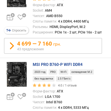
о
Форм-фактор:
ATX
м
Socket:
AM4
п
л
Чипсет:
AMD B550
е
Слоты памяти:
4 х DDR4, 4400 МГц
к
Разъемы:
HDMI, DisplayPort, M.2
Спросить
т
Расширения:
PCIe 1x - 2 шт, PCIe 16x - 2 шт
н
о
4 699 — 7 160
грн.
г
43 предложения
о
н
а
MSI PRO B760-P WIFI DDR4
к
2023 год
PRO
Wi-Fi
охлаждение M.2
о
п
без подсветки
2.5 Гбит/с
и
4.0 /
1
отзыв
т
Форм-фактор:
ATX
е
Socket:
LGA 1700
л
Чипсет:
Intel B760
я
Слоты памяти:
4 х DDR4, 5333 МГц
(