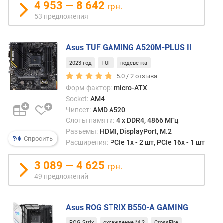
о
4 953 — 8 642
грн.
дисп
г
53 предложения
«цеп
и
(фор
м
«dais
Asus TUF GAMING A520M-PLUS II
chain»
о
Конк
т
2023 год
TUF
подсветка
возм
д
5.0 /
2
отзыва
выхо
о
Форм-фактор:
micro-ATX
завис
р
Socket:
AM4
от
о
Чипсет:
AMD A520
верс
г
Слоты памяти:
4 х DDR4, 4866 МГц
(см.
и
Разъемы:
HDMI, DisplayPort, M.2
ниже)
х
Спросить
Расширения:
PCIe 1x - 2 шт, PCIe 16x - 1 шт
одна
к
даже
д
3 089 — 4 625
сама
грн.
е
скро
49 предложений
ш
спец
е
Displ
в
(из
Asus ROG STRIX B550-A GAMING
ы
совр
м
ROG Strix
охлаждение M.2
CrossFire