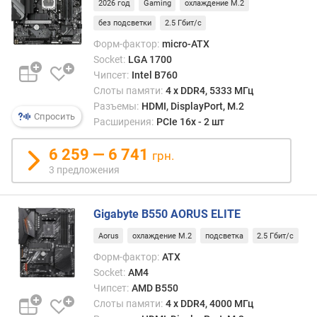
2026 год
Gaming
охлаждение M.2
т
без подсветки
2.5 Гбит/с
а
(
Форм-фактор:
micro-ATX
М
Socket:
LGA 1700
Г
Чипсет:
Intel B760
ц
Слоты памяти:
4 х DDR4, 5333 МГц
)
Разъемы:
HDMI, DisplayPort, M.2
Спросить
Расширения:
PCIe 16x - 2 шт
м
а
6 259 — 6 741
грн.
к
3 предложения
с
и
м
Gigabyte B550 AORUS ELITE
а
л
Aorus
охлаждение M.2
подсветка
2.5 Гбит/с
ь
Форм-фактор:
ATX
н
Socket:
AM4
ы
Чипсет:
AMD B550
й
Слоты памяти:
4 х DDR4, 4000 МГц
о