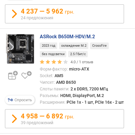
д
4 237 — 5 962
грн.
л
о
24 предложения
ж
е
ASRock B650M-HDV/M.2
н
и
2023 год
охлаждение M.2
CrossFire
й
без подсветки
2.5 Гбит/с
4.0 /
1
отзыв
ф
Форм-фактор:
micro-ATX
а
Socket:
AM5
з
Чипсет:
AMD B650
ы
Слоты памяти:
2 х DDR5, 7200 МГц
п
Разъемы:
HDMI, DisplayPort, M.2
и
Спросить
Расширения:
PCIe 1x - 1 шт, PCIe 16x - 2 шт
т
а
4 958 — 6 892
грн.
н
39 предложений
и
я