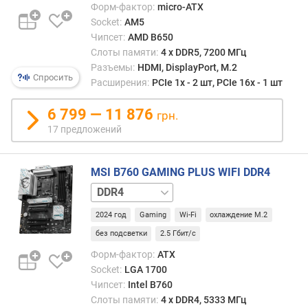
Форм-фактор:
micro-ATX
ш
Socket:
AM5
и
Чипсет:
AMD B650
р
Слоты памяти:
4 х DDR5, 7200 МГц
и
Разъемы:
HDMI, DisplayPort, M.2
н
Спросить
Расширения:
PCIe 1x - 2 шт, PCIe 16x - 1 шт
а
6 799 — 11 876
D
грн.
D
17 предложений
R
4
MSI B760 GAMING PLUS WIFI DDR4
(
с
DDR5
л
о
2024 год
Gaming
Wi-Fi
охлаждение M.2
т
без подсветки
2.5 Гбит/с
а
Форм-фактор:
ATX
(
Socket:
LGA 1700
о
Чипсет:
Intel B760
в
Слоты памяти:
4 х DDR4, 5333 МГц
)