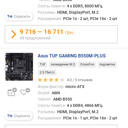
пере
я
виде
Слоты памяти:
4 х DDR5, 8000 МГц
р
со
Разъемы:
HDMI, DisplayPort, M.2
н
Спросить
встр
Расширения:
PCIe 1x - 2 шт, PCIe 16x - 2 шт
о
виде
с
или
9 716 — 16 711
грн.
т
проц
и
48 предложений
с
инте
о
граф
Asus TUF GAMING B550M-PLUS
т
на
д
TUF
охлаждение M.2
CrossFire
подсветка
внеш
е
экран
2.5 Гбит/с
ш
Прит
е
4.0 /
5
отзывов
через
в
Форм-фактор:
micro-ATX
один
ы
Socket:
AM4
инте
х
Чипсет:
AMD B550
Displ
к
Слоты памяти:
4 х DDR4, 4866 МГц
допус
д
Разъемы:
HDMI, DisplayPort, M.2
посл
о
Спросить
Расширения:
PCIe 1x - 1 шт, PCIe 16x - 2 шт
подк
р
неск