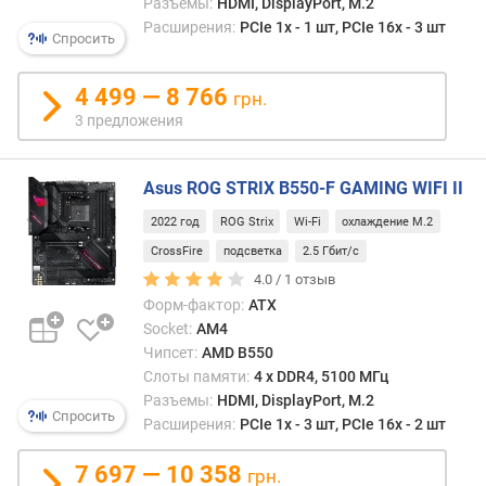
Разъемы:
HDMI, DisplayPort, M.2
б
Расширения:
PCIe 1x - 1 шт, PCIe 16x - 3 шт
ъ
Спросить
е
м
4 499 — 8 766
грн.
п
3 предложения
а
м
я
Asus ROG STRIX B550-F GAMING WIFI II
т
и
2022 год
ROG Strix
Wi-Fi
охлаждение M.2
(
CrossFire
подсветка
2.5 Гбит/с
Г
4.0 /
1
отзыв
Б
)
Форм-фактор:
ATX
Socket:
AM4
S
Чипсет:
AMD B550
A
Слоты памяти:
4 х DDR4, 5100 МГц
T
Разъемы:
HDMI, DisplayPort, M.2
Спросить
A
Расширения:
PCIe 1x - 3 шт, PCIe 16x - 2 шт
3
(
7 697 — 10 358
грн.