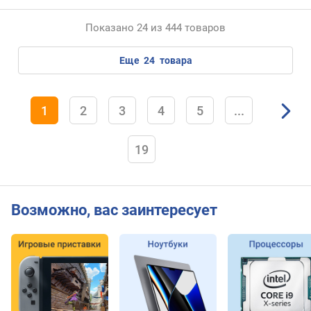
о
т
Показано 24 из 444 товаров
о
в
еще
24
товара
P
C
I
e
1
2
3
4
5
...
1
x
19
(
ш
т
)
Возможно, вас заинтересует
с
л
о
т
о
в
P