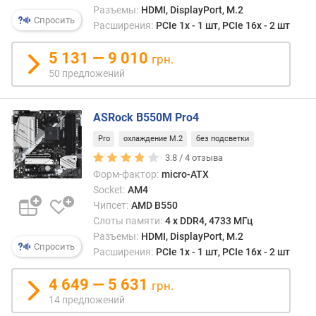
Разъемы:
HDMI, DisplayPort, M.2
м
Спросить
Расширения:
PCIe 1x - 1 шт, PCIe 16x - 2 шт
(
ш
5 131 — 9 010
т
грн.
)
50 предложений
E
S
ASRock B550M Pro4
A
Pro
охлаждение M.2
без подсветки
T
3.8 /
4
отзыва
A
Форм-фактор:
micro-ATX
р
а
Socket:
AM4
з
Чипсет:
AMD B550
ь
Слоты памяти:
4 х DDR4, 4733 МГц
е
Разъемы:
HDMI, DisplayPort, M.2
Спросить
м
Расширения:
PCIe 1x - 1 шт, PCIe 16x - 2 шт
(
ш
4 649 — 5 631
грн.
т
14 предложений
)