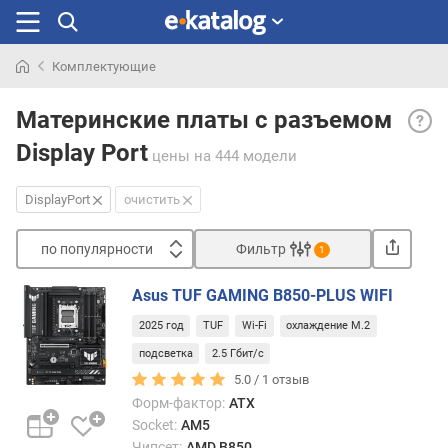
Комплектующие
Искали
Displ
раньше
Материнские платы с разъемом
Port
Display Port
— на
цены
на 444 модели
в
мате
DisplayPort
очистить
плате
выхо
по популярности
Фильтр
1
Displa
Сортировать
Asus TUF GAMING B850-PLUS WIFI
Преж
п
всего
2025 год
TUF
Wi-Fi
охлаждение M.2
о
этот
п
подсветка
2.5 Гбит/с
цифр
о
5.0 /
1
отзыв
разъ
п
Форм-фактор:
ATX
испол
у
Socket:
AM5
для
л
Чипсет:
AMD B850