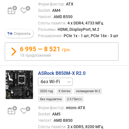
и
Форм-фактор:
ATX
н
Socket:
AM4
т
Чипсет:
AMD B550
е
Слоты памяти:
4 х DDR4, 4733 МГц
р
Разъемы:
HDMI, DisplayPort, M.2
ф
Спросить
Расширения:
PCIe 1x - 1 шт, PCIe 16x - 3 шт
е
й
6 995 — 8 521
грн.
с
18 предложений
а
M
.
ASRock B850M-X R2.0
2
+
U
Wi-
.
2025 год
X Series
охлаждение M.2
Fi
2
без подсветки
2.5 Гбит/с
р
Форм-фактор:
micro-ATX
а
Socket:
AM5
з
Чипсет:
AMD B850
ъ
Слоты памяти:
2 х DDR5, 8200 МГц
е