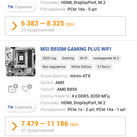
Разъемы:
HDMI, DisplayPort, M.2
Г
Спросить
Расширения:
PCIe 16x - 5 шт
Б
)
6 383 — 8 325
грн.
с
25 предложений
л
о
MSI B850M GAMING PLUS WIFI
т
о
2025 год
Gaming
Wi-Fi
охлаждение M.2
в
без подсветки
White Edition
5 Гбит/с
P
C
Форм-фактор:
micro-ATX
I
Socket:
AM5
e
Чипсет:
AMD B850
(
Слоты памяти:
4 х DDR5, 8200 МГц
ш
Разъемы:
HDMI, DisplayPort, M.2
т
Спросить
Расширения:
PCIe 1x - 2 шт, PCIe 16x - 1 шт
)
7 479 — 11 186
грн.
с
47 предложений
л