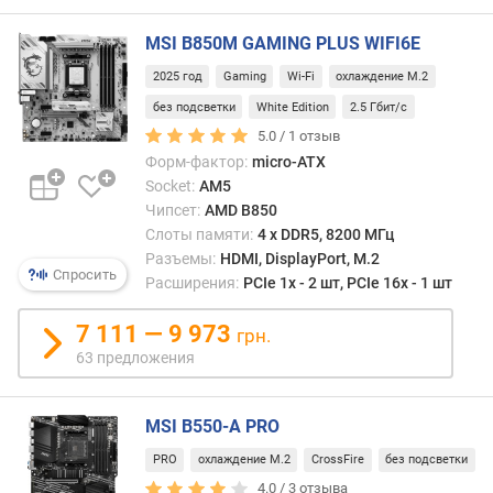
S
MSI B850M GAMING PLUS WIFI6E
A
S
2025 год
Gaming
Wi-Fi
охлаждение M.2
р
без подсветки
White Edition
2.5 Гбит/с
а
5.0 /
1
отзыв
з
Форм-фактор:
micro-ATX
ъ
Socket:
AM5
е
Чипсет:
AMD B850
м
Слоты памяти:
4 х DDR5, 8200 МГц
(
Разъемы:
HDMI, DisplayPort, M.2
ш
Спросить
Расширения:
PCIe 1x - 2 шт, PCIe 16x - 1 шт
т
)
7 111 — 9 973
грн.
о
63 предложения
б
ъ
е
MSI B550-A PRO
м
PRO
охлаждение M.2
CrossFire
без подсветки
к
4.0 /
3
отзыва