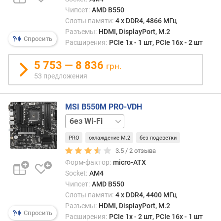
в
Чипсет:
AMD B550
Инте
л
Displ
Слоты памяти:
4 х DDR4, 4866 МГц
е
являе
Разъемы:
HDMI, DisplayPort, M.2
н
Спросить
стан
Расширения:
PCIe 1x - 1 шт, PCIe 16x - 2 шт
и
для
я
мони
5 753 — 8 836
грн.
Apple
п
53 предложения
и
о
встре
к
в
о
MSI B550M PRO-VDH
экран
л
+
други
и
Wi-
произ
ч
PRO
охлаждение M.2
без подсветки
Fi
е
3.5 /
2
отзыва
с
Форм-фактор:
micro-ATX
т
Socket:
AM4
в
Чипсет:
AMD B550
у
Слоты памяти:
4 х DDR4, 4400 МГц
п
Разъемы:
HDMI, DisplayPort, M.2
р
Спросить
Расширения:
PCIe 1x - 2 шт, PCIe 16x - 1 шт
е