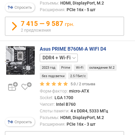
Разъемы:
HDMI, DisplayPort, M.2
)
Спросить
Расширения:
PCIe 16x - 5 шт
D
D
7 415 — 9 587
грн.
R
2 предложения
5
(
с
Asus PRIME B760M-A WIFI D4
л
DDR4
DDR5
о
+
т
2023 год
Prime
Wi-Fi
охлаждение M.2
Wi-
а
Fi
без подсветки
2.5 Гбит/с
(
5.0 /
2
отзыва
о
Форм-фактор:
micro-ATX
в
Socket:
LGA 1700
)
Чипсет:
Intel B760
)
Слоты памяти:
4 х DDR4, 5333 МГц
м
Разъемы:
HDMI, DisplayPort, M.2
Спросить
а
Расширения:
PCIe 16x - 3 шт
к