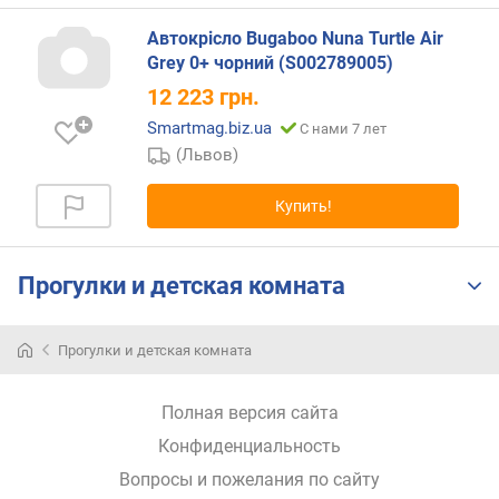
г
и
Автокрісло Bugaboo Nuna Turtle Air
м
Grey 0+ чорний (S002789005)
12 223
грн.
о
т
Smartmag.biz.ua
С нами 7 лет
д
(Львов)
о
р
Купить!
о
г
и
Прогулки и детская комната
х
к
д
Прогулки и детская комната
е
ш
е
Полная версия сайта
в
Конфиденциальность
ы
м
Вопросы и пожелания по сайту