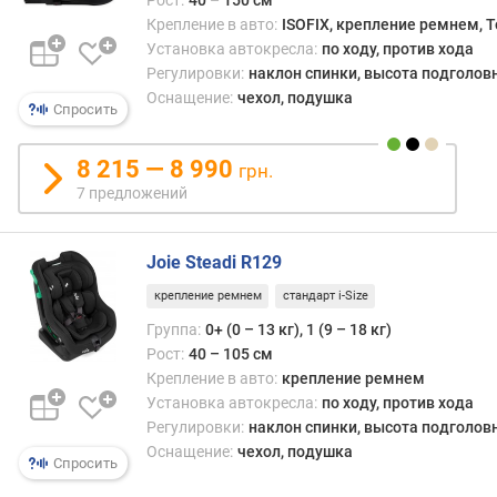
Крепление в авто:
ISOFIX, крепление ремнем, T
Установка автокресла:
по ходу, против хода
Регулировки:
наклон спинки, высота подголов
Оснащение:
чехол, подушка
Спросить
8 215 — 8 990
грн.
7 предложений
Joie Steadi R129
крепление ремнем
стандарт i-Size
Группа:
0+ (0 – 13 кг), 1 (9 – 18 кг)
Рост:
40 – 105 см
Крепление в авто:
крепление ремнем
Установка автокресла:
по ходу, против хода
Регулировки:
наклон спинки, высота подголов
Оснащение:
чехол, подушка
Спросить