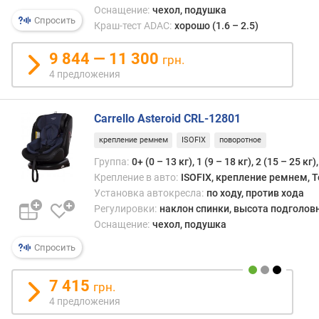
Оснащение:
чехол, подушка
Спросить
Краш-тест ADAC:
хорошо (1.6 – 2.5)
9 844 — 11 300
грн.
4 предложения
Carrello Asteroid CRL-12801
крепление ремнем
ISOFIX
поворотное
Группа:
0+ (0 – 13 кг), 1 (9 – 18 кг), 2 (15 – 25 кг)
Крепление в авто:
ISOFIX, крепление ремнем, T
Установка автокресла:
по ходу, против хода
Регулировки:
наклон спинки, высота подголов
Оснащение:
чехол, подушка
Спросить
7 415
грн.
4 предложения