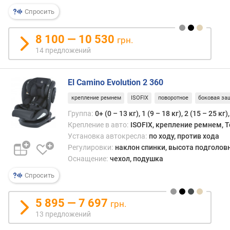
може
а
силь
Спросить
в
дерну
л
впере
е
8 100 — 10 530
грн.
что
н
14 предложений
чрева
и
серь
я
трав
El Camino Evolution 2 360
Если
п
же
о
крепление ремнем
ISOFIX
поворотное
боковая за
крес
к
Группа:
0+ (0 – 13 кг), 1 (9 – 18 кг), 2 (15 – 25 кг)
будет
о
Крепление в авто:
ISOFIX, крепление ремнем, T
уста
л
Установка автокресла:
по ходу, против хода
прот
и
Регулировки:
наклон спинки, высота подголов
хода
ч
Оснащение:
чехол, подушка
движ
е
—
с
Спросить
то
т
в
в
5 895 — 7 697
грн.
подо
у
13 предложений
ситу
п
спин
р