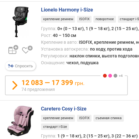
кресл
е
Lionelo Harmony i-Size
обес
д
наде
л
крепление ремнем
ISOFIX
поворотное
стандарт i-S
опор
о
Группа:
0+ (0 – 13 кг), 1 (9 – 18 кг), 2 (15 – 25 кг)
для
ж
Рост:
40 – 150 см
голо
е
Крепление в авто:
ISOFIX, крепление ремнем, 
н
Установка автокресла:
по ходу, против хода
В
и
Регулировки:
наклон спинки, высота подголов
свете
й
Оснащение:
чехол, подушка
всего
Спросить
этого
устан
р
12 083 — 17 399
прот
грн.
е
хода
з
74 предложения
движ
у
являе
л
Caretero Cosy i-Size
стан
ь
вари
т
крепление ремнем
ISOFIX
съемная спинка
для
а
стандарт i-Size
кресе
т
весо
т
Группа:
1 (9 – 18 кг), 2 (15 – 25 кг), 3 (22 – 36 кг)