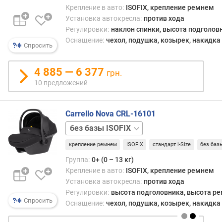
Крепление в авто:
ISOFIX, крепление ремнем
Установка автокресла:
против хода
Регулировки:
наклон спинки, высота подголов
Оснащение:
чехол, подушка, козырек, накидка 
Спросить
4 885 — 6 377
грн.
10 предложений
Carrello Nova CRL-16101
база
ISOFIX
крепление ремнем
ISOFIX
стандарт i-Size
без баз
Группа:
0+ (0 – 13 кг)
Крепление в авто:
ISOFIX, крепление ремнем
Установка автокресла:
против хода
Регулировки:
высота подголовника, высота р
Спросить
Оснащение:
чехол, подушка, козырек, накидка 