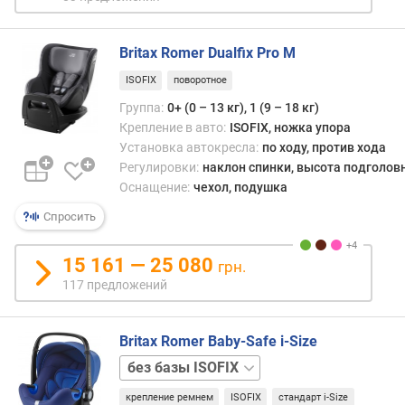
р
в
о
перв
г
меся
Britax Romer Dualfix Pro M
и
жизни
м
ISOFIX
поворотное
пере
Группа:
0+ (0 – 13 кг), 1 (9 – 18 кг)
можн
о
толь
Крепление в авто:
ISOFIX, ножка упора
т
таки
Установка автокресла:
по ходу, против хода
д
спос
Регулировки:
наклон спинки, высота подголов
о
Дело
Оснащение:
чехол, подушка
р
в
о
Спросить
том,
г
что
и
у
15 161 — 25 080
х
грн.
таких
к
117 предложений
детей
д
еще
е
недо
ш
Britax Romer Baby-Safe i-Size
сфор
е
база
позв
в
ISOFIX
в
ы
крепление ремнем
ISOFIX
стандарт i-Size