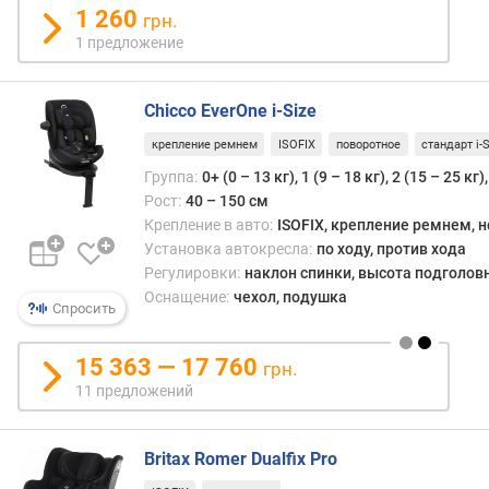
в
лет).
1 260
грн.
е
Гово
1 предложение
с
о
(
конк
к
возра
Chicco EverOne i-Size
г
отмет
)
что
крепление ремнем
ISOFIX
поворотное
стандарт i-S
вози
Группа:
0+ (0 – 13 кг), 1 (9 – 18 кг), 2 (15 – 25 кг)
детей
Рост:
40 – 150 см
«спи
Крепление в авто:
ISOFIX, крепление ремнем, 
впер
Установка автокресла:
по ходу, против хода
реко
Регулировки:
наклон спинки, высота подголов
как
Оснащение:
чехол, подушка
мини
Спросить
до
года,
15 363 — 17 760
а
грн.
в
11 предложений
идеа
—
Britax Romer Dualfix Pro
до
полу