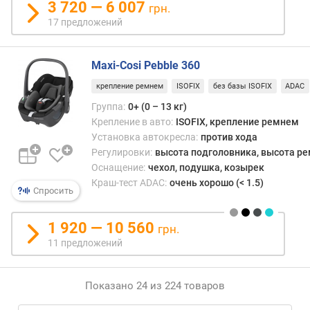
3 720 — 6 007
грн.
17 предложений
Maxi-Cosi Pebble 360
крепление ремнем
ISOFIX
без базы ISOFIX
ADAC
Группа:
0+ (0 – 13 кг)
Крепление в авто:
ISOFIX, крепление ремнем
Установка автокресла:
против хода
Регулировки:
высота подголовника, высота р
Оснащение:
чехол, подушка, козырек
Краш-тест ADAC:
очень хорошо (< 1.5)
Спросить
1 920 — 10 560
грн.
11 предложений
Показано 24 из 224 товаров