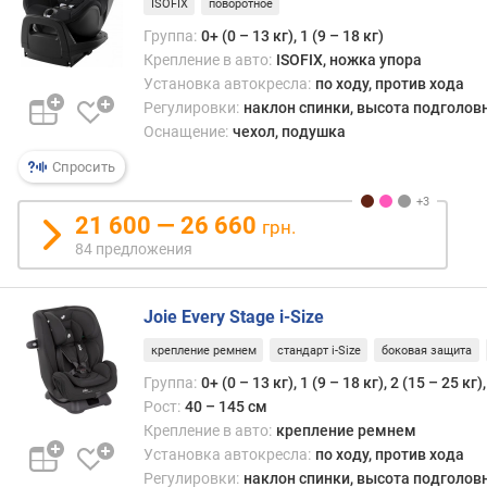
ISOFIX
поворотное
или
Группа:
0+ (0 – 13 кг), 1 (9 – 18 кг)
даже
Крепление в авто:
ISOFIX, ножка упора
двух
Установка автокресла:
по ходу, против хода
лет.
Регулировки:
наклон спинки, высота подголов
Оснащение:
чехол, подушка
Спросить
21 600 — 26 660
грн.
84 предложения
Joie Every Stage i-Size
крепление ремнем
стандарт i-Size
боковая защита
Группа:
0+ (0 – 13 кг), 1 (9 – 18 кг), 2 (15 – 25 кг)
Рост:
40 – 145 см
Крепление в авто:
крепление ремнем
Установка автокресла:
по ходу, против хода
Регулировки:
наклон спинки, высота подголов