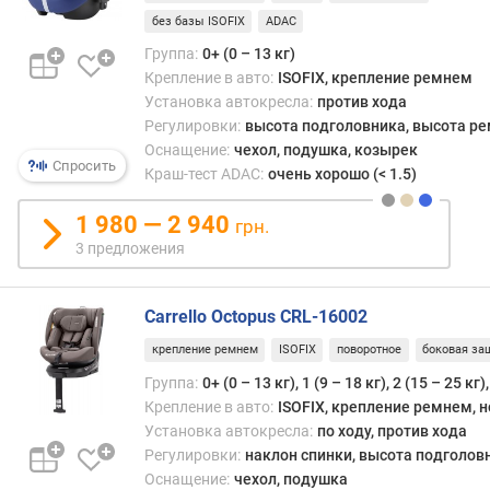
том
м
без базы ISOFIX
ADAC
числ
шейн
Группа:
0+ (0 – 13 кг)
п
отдел
Крепление в авто:
ISOFIX, крепление ремнем
о
и
Установка автокресла:
против хода
о
если
Регулировки:
высота подголовника, высота р
т
ребен
з
Оснащение:
чехол, подушка, козырек
Спросить
усади
ы
Краш-тест ADAC:
очень хорошо (< 1.5)
по
в
ходу
а
1 980 — 2 940
грн.
движ
м
3 предложения
то
при
п
резк
о
Carrello Octopus CRL-16002
торм
д
крепление ремнем
ISOFIX
поворотное
боковая за
(и
а
тем
т
Группа:
0+ (0 – 13 кг), 1 (9 – 18 кг), 2 (15 – 25 кг)
боле
е
Крепление в авто:
ISOFIX, крепление ремнем, 
стол
д
Установка автокресла:
по ходу, против хода
его
о
Регулировки:
наклон спинки, высота подголов
голо
б
Оснащение:
чехол, подушка