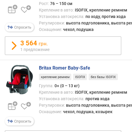
груп
е
Рост:
76 – 150 см
«0+»
с
Крепление в авто:
ISOFIX, крепление ремнем
(возр
т
Установка автокресла:
по ходу, против хода
групп
а
Регулировки:
высота подголовника, высота р
«1
б
Спросить
Оснащение:
чехол, подушка
–
е
12
з
3 564
грн.
мес»)
о
1 предложение
такж
п
он
а
може
с
Britax Romer Baby-Safe
пред
н
в
о
крепление ремнем
ISOFIX
без базы ISOFIX
моде
с
Группа:
0+ (0 – 13 кг)
груп
т
Крепление в авто:
ISOFIX, крепление ремнем
«1»
и
Установка автокресла:
против хода
(от
A
Регулировки:
высота подголовника, высота р
8
D
Оснащение:
чехол, подушка, козырек
мес
A
до
C
Спросить
4