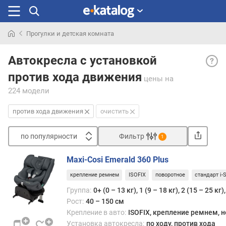
Прогулки и детская комната
Искали
Уста
раньше
Автокресла с установкой
прот
против хода движения
хода
цены
на
движ
224 модели
— уст
кресл
против хода движения
очистить
«спи
впере
по популярности
Фильтр
1
так
Сортировать
что
Maxi-Cosi Emerald 360 Plus
сидя
п
ребе
крепление ремнем
ISOFIX
поворотное
стандарт i-S
о
смот
п
Группа:
0+ (0 – 13 кг), 1 (9 – 18 кг), 2 (15 – 25 кг)
назад
о
Рост:
40 – 150 см
п
Крепление в авто:
ISOFIX, крепление ремнем, 
Такое
у
Установка автокресла:
по ходу, против хода