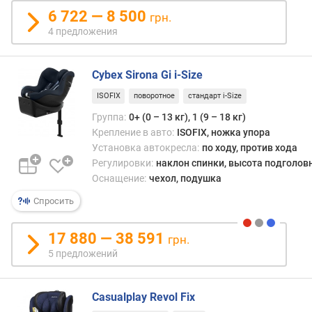
6 722 — 8 500
грн.
4 предложения
Cybex Sirona Gi i-Size
ISOFIX
поворотное
стандарт i-Size
Группа:
0+ (0 – 13 кг), 1 (9 – 18 кг)
Крепление в авто:
ISOFIX, ножка упора
Установка автокресла:
по ходу, против хода
Регулировки:
наклон спинки, высота подголов
Оснащение:
чехол, подушка
Спросить
17 880 — 38 591
грн.
5 предложений
Casualplay Revol Fix