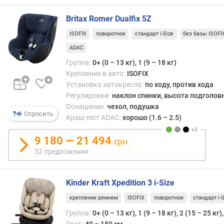
Britax Romer Dualfix 5Z
ISOFIX
поворотное
стандарт i-Size
без базы ISOFI
ADAC
Группа:
0+ (0 – 13 кг), 1 (9 – 18 кг)
Крепление в авто:
ISOFIX
Установка автокресла:
по ходу, против хода
Регулировки:
наклон спинки, высота подголов
Оснащение:
чехол, подушка
Спросить
Краш-тест ADAC:
хорошо (1.6 – 2.5)
9 180 — 21 494
грн.
52 предложения
Kinder Kraft Xpedition 3 i-Size
крепление ремнем
ISOFIX
поворотное
стандарт i-S
Группа:
0+ (0 – 13 кг), 1 (9 – 18 кг), 2 (15 – 25 кг)
Рост:
40 – 150 см