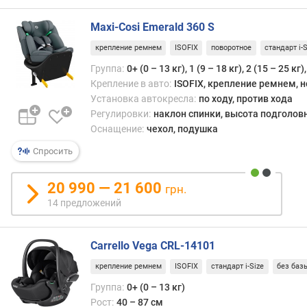
Maxi-Cosi Emerald 360 S
крепление ремнем
ISOFIX
поворотное
стандарт i-S
Группа:
0+ (0 – 13 кг), 1 (9 – 18 кг), 2 (15 – 25 кг)
Крепление в авто:
ISOFIX, крепление ремнем, 
Установка автокресла:
по ходу, против хода
Регулировки:
наклон спинки, высота подголов
Оснащение:
чехол, подушка
Спросить
20 990 — 21 600
грн.
14 предложений
Carrello Vega CRL-14101
крепление ремнем
ISOFIX
стандарт i-Size
без баз
Группа:
0+ (0 – 13 кг)
Рост:
40 – 87 см