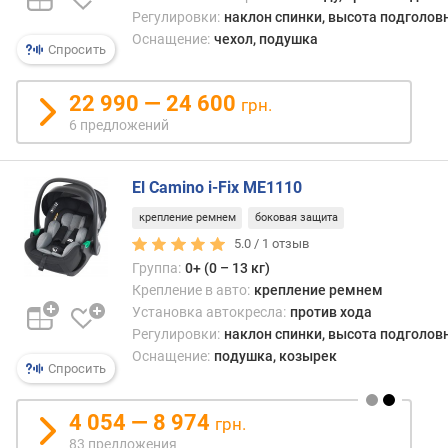
разм
л
Регулировки:
наклон спинки, высота подголов
на
я
Оснащение:
чехол, подушка
перв
р
Спросить
взгля
н
не
о
22 990 — 24 600
грн.
очен
с
6 предложений
удоб
т
для
и
родит
El Camino i-Fix ME1110
им
о
слож
т
крепление ремнем
боковая защита
виде
д
5.0 /
1
отзыв
малы
е
Группа:
0+ (0 – 13 кг)
особ
ш
Крепление в авто:
крепление ремнем
с
е
Установка автокресла:
против хода
пере
в
Регулировки:
наклон спинки, высота подголов
сиден
ы
Оснащение:
подушка, козырек
Одна
х
Спросить
подче
к
самы
д
4 054 — 8 974
мале
грн.
о
детей
83 предложения