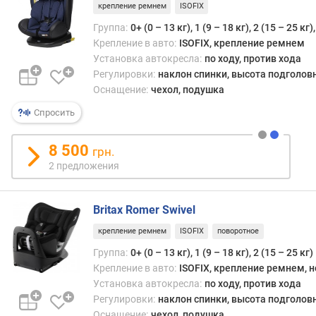
крепление ремнем
ISOFIX
Группа:
0+ (0 – 13 кг), 1 (9 – 18 кг), 2 (15 – 25 кг)
Крепление в авто:
ISOFIX, крепление ремнем
Установка автокресла:
по ходу, против хода
Регулировки:
наклон спинки, высота подголов
Оснащение:
чехол, подушка
Спросить
8 500
грн.
2 предложения
Britax Romer Swivel
крепление ремнем
ISOFIX
поворотное
Группа:
0+ (0 – 13 кг), 1 (9 – 18 кг), 2 (15 – 25 кг)
Крепление в авто:
ISOFIX, крепление ремнем, 
Установка автокресла:
по ходу, против хода
Регулировки:
наклон спинки, высота подголов
Оснащение:
чехол, подушка