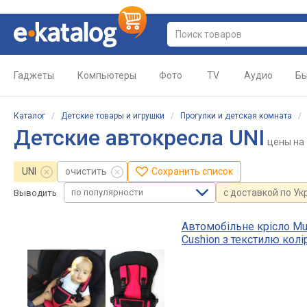
Гаджеты
Компьютеры
Фото
TV
Аудио
Бы
Каталог
/
Детские товары и игрушки
/
Прогулки и детская комната
Детские автокресла UNI
цены
на 
UNI
очистить
Сохранить список
по популярности
с доставкой по Ук
Выводить
Автомобільне крісло Mult
Cushion з текстилю колі