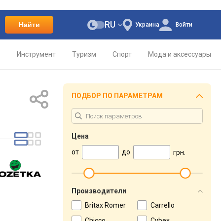
RU
Найти
Украина
Войти
о
Инструмент
Туризм
Спорт
Мода и аксессуары
ПОДБОР ПО ПАРАМЕТРАМ
Цена
от
до
грн.
Производители
Britax Romer
Carrello
Chicco
Cybex