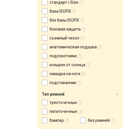
стандарт i-Size
база ISOFIX
без базы ISOFIX
боковая защита
съемный чехол
анатомическая подушка
подлокотники
козырек от солнца
накидка на ноги
подстаканник
Тип ремней
трехточечные
пятиточечные
бампер
без ремней