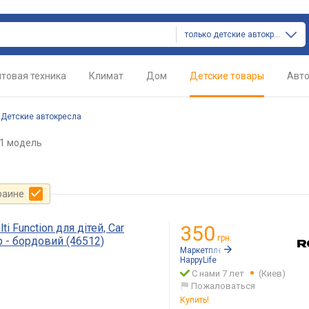
только детские автокресла
товая техника
Климат
Дом
Детские товары
Авт
/
Детские автокресла
1 модель
раине
i Function для дітей, Car
350
грн.
р - бордовий (46512)
Маркетплейс:
Rozetka.ua
HappyLife
С нами 7 лет
(Киев)
Пожаловаться
Купить!