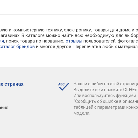
вую и компьютерную технику, электронику, товары для дома и 
т-магазинах. В каталоге можно найти всю необходимую для вы
ия
, поиск товара по названию,
отзывы
пользователей, фотогалер
каталог брендов
и многое другое. Перепечатка любых материал
х странах
Нашли ошибку на этой страниц
Выделите ее и нажмите Ctrl+Ent
Или воспользуйтесь функцией
"Сообщить об ошибке в описан
ания
таблицей с параметрами конк
модели.