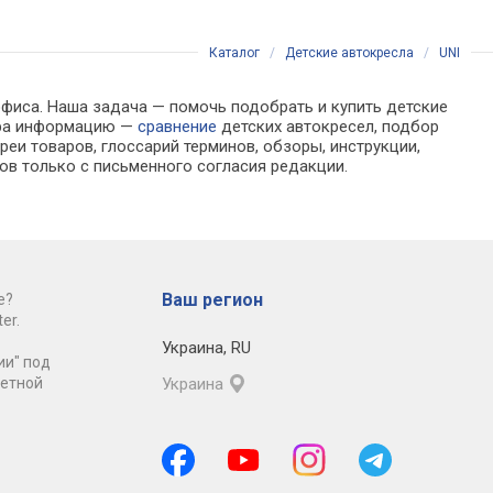
Каталог
/
Детские автокресла
/
UNI
офиса. Наша задача — помочь подобрать и купить детские
бора информацию —
сравнение
детских автокресел, подбор
еи товаров, глоссарий терминов, обзоры, инструкции,
ов только с письменного согласия редакции.
Ваш регион
е?
er.
Украина
,
RU
ии" под
ретной
Украина