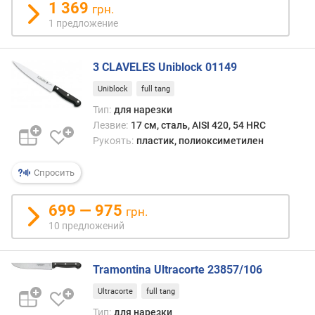
л
1 369
грн.
о
1 предложение
ж
е
н
3 CLAVELES Uniblock 01149
и
Uniblock
full tang
й
Тип:
для нарезки
Лезвие:
17 см, сталь, AISI 420, 54 HRC
к
Рукоять:
пластик, полиоксиметилен
о
л
Спросить
и
ч
699 — 975
е
грн.
с
10 предложений
т
в
о
Tramontina Ultracorte 23857/106
с
Ultracorte
full tang
л
о
Тип:
для нарезки