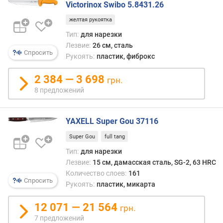
Victorinox Swibo 5.8431.26
желтая рукоятка
Тип:
для нарезки
Лезвие:
26 см, сталь
Спросить
Рукоять:
пластик, фиброкс
2 384 — 3 698
грн.
8 предложений
YAXELL Super Gou 37116
Super Gou
full tang
Тип:
для нарезки
Лезвие:
15 см, дамасская сталь, SG-2, 63 HRC
Количество слоев:
161
Спросить
Рукоять:
пластик, микарта
12 071 — 21 564
грн.
7 предложений