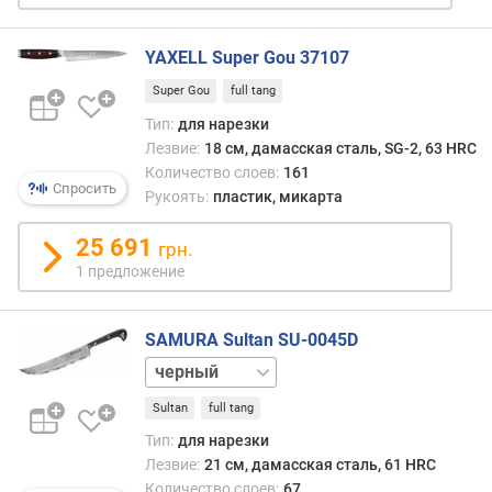
YAXELL Super Gou 37107
Super Gou
full tang
Тип:
для нарезки
Лезвие:
18 см, дамасская сталь, SG-2, 63 HRC
Количество слоев:
161
Спросить
Рукоять:
пластик, микарта
25 691
грн.
1 предложение
SAMURA Sultan SU-0045D
белый
красный
Sultan
full tang
Тип:
для нарезки
Лезвие:
21 см, дамасская сталь, 61 HRC
Количество слоев:
67