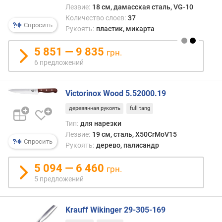
и
Лезвие:
18 см, дамасская сталь, VG-10
м
Количество слоев:
37
Спросить
Рукоять:
пластик, микарта
о
т
5 851 — 9 835
грн.
д
6 предложений
о
р
о
Victorinox Wood 5.52000.19
г
и
деревянная рукоять
full tang
х
Тип:
для нарезки
к
Лезвие:
19 см, сталь, X50CrMoV15
д
Спросить
Рукоять:
дерево, палисандр
е
ш
5 094 — 6 460
грн.
е
5 предложений
в
ы
м
Krauff Wikinger 29-305-169