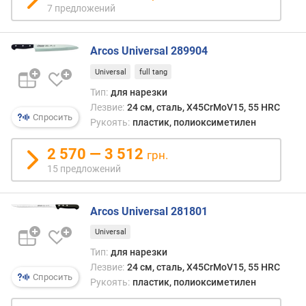
е
7 предложений
н
и
Arcos Universal 289904
я
Universal
full tang
п
Тип:
для нарезки
о
Лезвие:
24 см, сталь, X45CrMoV15, 55 HRC
к
Спросить
Рукоять:
пластик, полиоксиметилен
о
л
2 570 — 3 512
и
грн.
ч
15 предложений
е
с
т
Arcos Universal 281801
в
Universal
у
п
Тип:
для нарезки
р
Лезвие:
24 см, сталь, X45CrMoV15, 55 HRC
Спросить
е
Рукоять:
пластик, полиоксиметилен
д