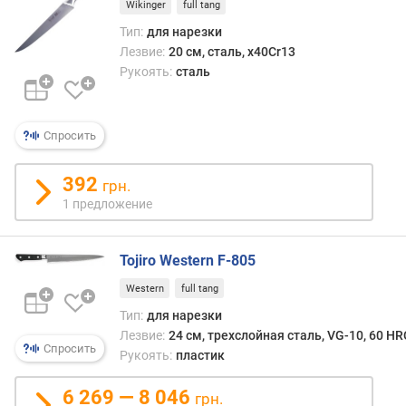
п
Wikinger
full tang
о
Тип:
для нарезки
о
Лезвие:
20 см, сталь, x40Cr13
т
Рукоять:
сталь
з
ы
в
а
Спросить
м
392
грн.
п
1 предложение
о
д
а
Tojiro Western F-805
т
е
Western
full tang
д
Тип:
для нарезки
о
Лезвие:
24 см, трехслойная сталь, VG-10, 60 HR
б
Спросить
Рукоять:
пластик
а
в
6 269 — 8 046
грн.
л