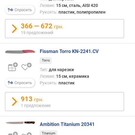
е
Лезвие:
15 см, сталь, AISI 420
Спросить
в
Рукоять:
пластик, полипропилен
д
366 — 672
грн.
л
19 предложений
и
н
а
Fissman Torro KN-2241.CV
л
Torro
е
з
Тип:
для нарезки
в
Лезвие:
15 см, керамика
и
Спросить
Рукоять:
пластик
я
(
913
грн.
с
1 предложение
м
)
Ambition Titanium 20341
т
о
Titanium