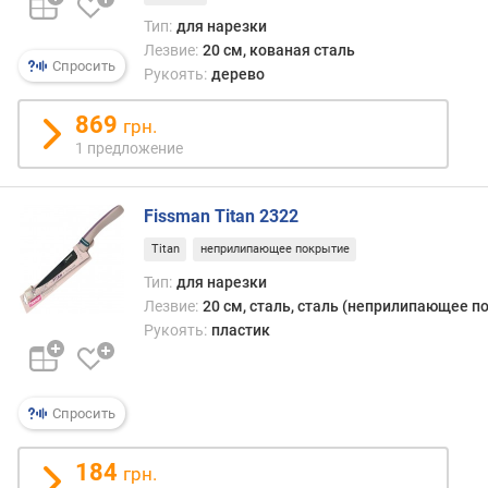
л
Тип:
для нарезки
щ
Лезвие:
20 см, кованая сталь
и
Спросить
Рукоять:
дерево
н
а
869
л
грн.
е
1 предложение
з
в
и
Fissman Titan 2322
я
Titan
неприлипающее покрытие
(
Тип:
для нарезки
м
Лезвие:
20 см, сталь, сталь (неприлипающее п
м
)
Рукоять:
пластик
т
в
Спросить
е
р
д
184
грн.