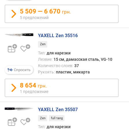
тонк
н
ломт
5 509 — 6 670
о
грн.
Отли
с
5 предложений
узки
т
лезви
и
неск
YAXELL Zen 35516
расш
о
к
Zen
т
рукоя
д
Тип:
для нарезки
(напо
е
Лезвие:
15 см, дамасская сталь, VG-10
обвал
ш
Количество слоев:
37
Спросить
е
Рукоять:
пластик, микарта
в
ы
8 654
грн.
х
1 предложение
к
д
о
YAXELL Zen 35507
р
Zen
full tang
о
г
Тип:
для нарезки