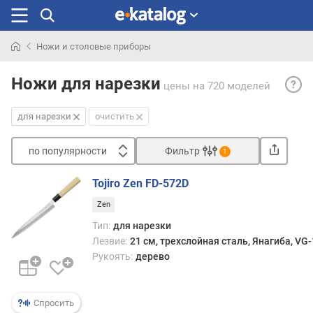
Ножи и столовые приборы
Искали
Для
раньше
Ножи для нарезки
цены
на 720 моделей
наре
— нож
для нарезки
очистить
пред
для
по популярности
Фильтр
аккур
1
наре
Сортировать
разл
Tojiro Zen FD-572D
п
прод
Zen
о
(в
п
перв
Тип:
для нарезки
о
очер
Лезвие:
21 см, трехслойная сталь, Янагиба, VG-
п
мяса
Рукоять:
дерево
у
и
л
рыбы
я
на
Спросить
р