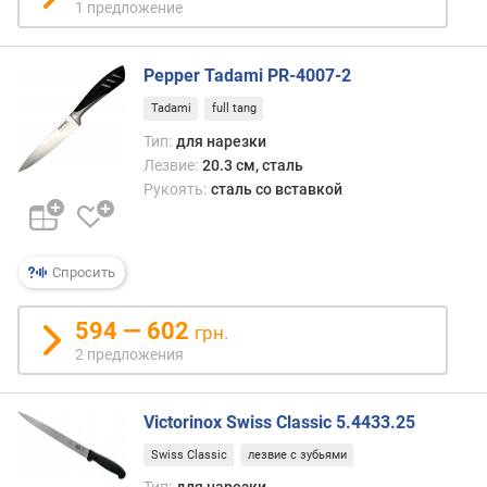
о
1 предложение
с
т
ь
Pepper Tadami PR-4007-2
(
Tadami
full tang
H
R
Тип:
для нарезки
C
Лезвие:
20.3 см, сталь
)
Рукоять:
сталь со вставкой
Спросить
594 — 602
грн.
2 предложения
Victorinox Swiss Classic 5.4433.25
Swiss Classic
лезвие с зубьями