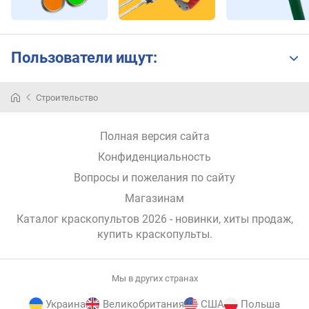
Пользователи ищут:
Краскопульт
Строительство
—
это
специальное
Полная версия сайта
устройство,
Конфиденциальность
предназначенное
для
Вопросы и пожелания по сайту
распыления
Магазинам
краски
и
Каталог краскопультов 2026 - новинки, хиты продаж,
окрашивания
купить краскопульты
.
поверхностей.
Использование
краскопульта
Мы в других странах
имеет
Украина
Великобритания
США
Польша
сразу