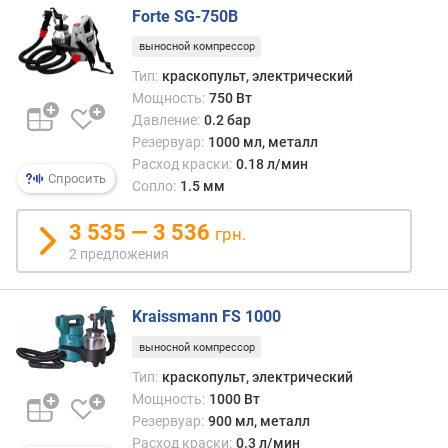
Forte SG-750B
н
о
выносной компрессор
с
Тип:
краскопульт, электрический
т
Мощность:
750 Вт
ь
Давление:
0.2 бар
(
В
Резервуар:
1000 мл, металл
т
Расход краски:
0.18 л/мин
Спросить
)
Сопло:
1.5 мм
н
3 535 — 3 536
грн.
о
2 предложения
м
и
н
Kraissmann FS 1000
а
выносной компрессор
л
ь
Тип:
краскопульт, электрический
н
Мощность:
1000 Вт
о
Резервуар:
900 мл, металл
е
Расход краски:
0.3 л/мин