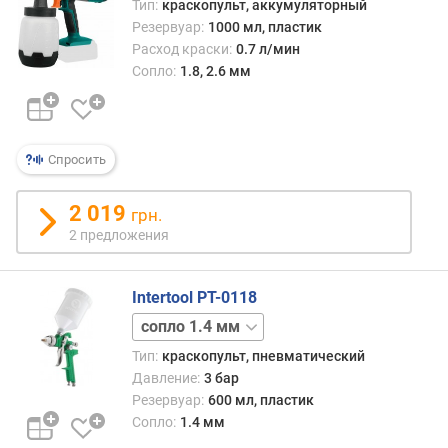
Тип:
краскопульт, аккумуляторный
Резервуар:
1000 мл, пластик
Расход краски:
0.7 л/мин
Сопло:
1.8, 2.6 мм
Спросить
2 019
грн.
2 предложения
Intertool PT-0118
сопло
1.3 мм
сопло
Тип:
краскопульт, пневматический
1.7 мм
сопло
Давление:
3 бар
2.0 мм
сопло
Резервуар:
600 мл, пластик
2.5 мм
Сопло:
1.4 мм