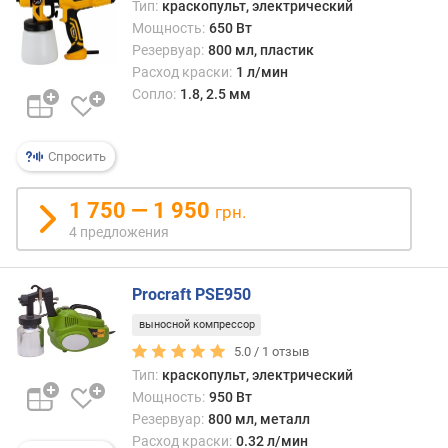
Тип:
краскопульт, электрический
и
Мощность:
650 Вт
я
Резервуар:
800 мл, пластик
Расход краски:
1 л/мин
п
Сопло:
1.8, 2.5 мм
о
к
о
л
Спросить
и
ч
1 750 — 1 950
грн.
е
4 предложения
с
т
в
Procraft PSE950
у
п
выносной компрессор
р
5.0 /
1
отзыв
е
Тип:
краскопульт, электрический
д
Мощность:
950 Вт
л
Резервуар:
800 мл, металл
о
Расход краски:
0.32 л/мин