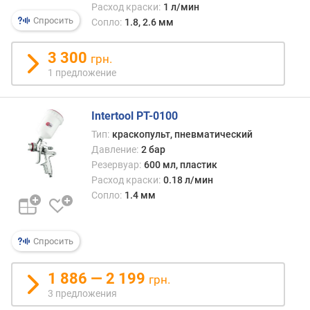
Расход краски:
1 л/мин
к
Спросить
Сопло:
1.8, 2.6 мм
р
а
с
3 300
грн.
о
1 предложение
ч
н
о
Intertool PT-0100
г
Тип:
краскопульт, пневматический
о
Давление:
2 бар
м
Резервуар:
600 мл, пластик
а
Расход краски:
0.18 л/мин
т
Сопло:
1.4 мм
е
р
и
Спросить
а
л
а
1 886 — 2 199
грн.
(
3 предложения
л