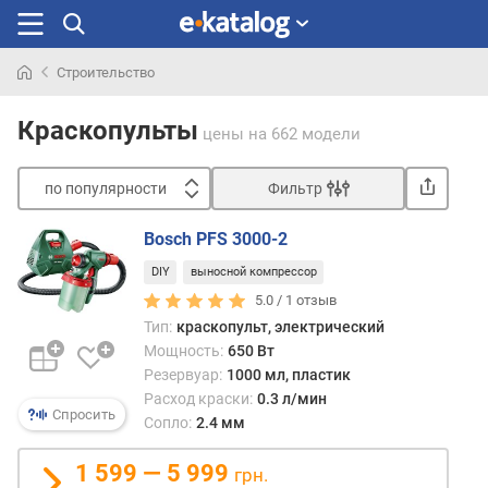
Строительство
Искали
раньше
Краскопульты
цены
на 662 модели
по популярности
Фильтр
Сортировать
Bosch PFS 3000-2
п
DIY
выносной компрессор
о
п
5.0 /
1
отзыв
о
Тип:
краскопульт, электрический
п
Мощность:
650 Вт
у
Резервуар:
1000 мл, пластик
л
Расход краски:
0.3 л/мин
я
Спросить
Сопло:
2.4 мм
р
н
1 599 — 5 999
грн.
о