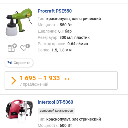
/
м
Procraft PSE550
и
Тип:
краскопульт, электрический
н
Мощность:
550 Вт
)
Давление:
0.1 бар
Резервуар:
800 мл, пластик
м
а
Расход краски:
0.64 л/мин
к
Сопло:
1.5, 1.8 мм
с
.
Спросить
в
я
1 695 — 1 933
грн.
з
7 предложений
к
о
с
Intertool DT-5060
т
ь
выносной компрессор
(
Тип:
краскопульт, электрический
D
Мощность:
600 Вт
I