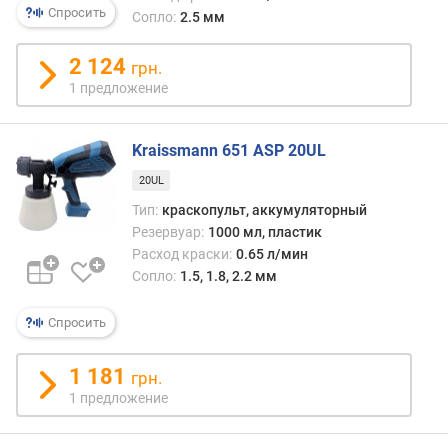
д
Спросить
Сопло:
2.5 мм
а
в
2 124
грн.
л
1 предложение
е
н
и
Kraissmann 651 ASP 20UL
е
(
20UL
б
Тип:
краскопульт, аккумуляторный
а
Резервуар:
1000 мл, пластик
р
Расход краски:
0.65 л/мин
)
Сопло:
1.5, 1.8, 2.2 мм
р
а
Спросить
с
х
1 181
грн.
о
1 предложение
д
в