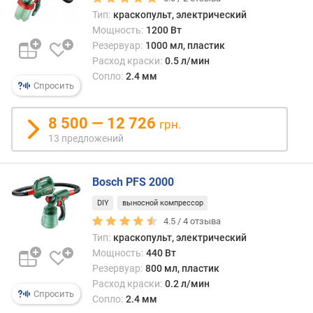
Тип:
краскопульт, электрический
о
Мощность:
1200 Вт
т
Резервуар:
1000 мл, пластик
д
Расход краски:
0.5 л/мин
о
Сопло:
2.4 мм
р
Спросить
о
г
8 500 — 12 726
и
грн.
х
13 предложений
к
д
е
Bosch PFS 2000
ш
DIY
выносной компрессор
е
4.5 /
4
отзыва
в
Тип:
краскопульт, электрический
ы
Мощность:
440 Вт
м
Резервуар:
800 мл, пластик
п
Расход краски:
0.2 л/мин
Спросить
о
Сопло:
2.4 мм
о