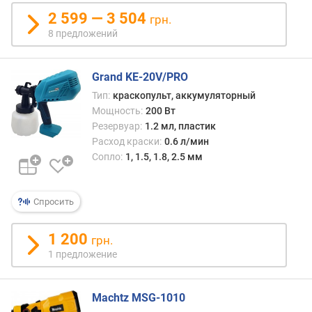
т
2 599 — 3 504
грн.
з
8 предложений
ы
в
а
Grand KE-20V/PRO
м
Тип:
краскопульт, аккумуляторный
Мощность:
200 Вт
п
Резервуар:
1.2 мл, пластик
о
Расход краски:
0.6 л/мин
д
Сопло:
1, 1.5, 1.8, 2.5 мм
а
т
е
Спросить
д
о
б
1 200
грн.
а
1 предложение
в
л
е
Machtz MSG-1010
н