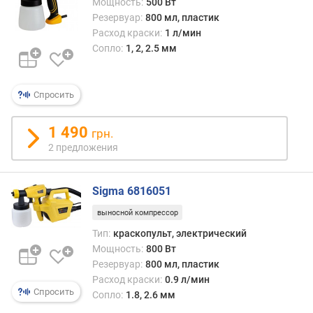
к
Мощность:
500 Вт
г
Резервуар:
800 мл, пластик
)
Расход краски:
1 л/мин
Сопло:
1, 2, 2.5 мм
Спросить
1 490
грн.
2 предложения
Sigma 6816051
выносной компрессор
Тип:
краскопульт, электрический
Мощность:
800 Вт
Резервуар:
800 мл, пластик
Расход краски:
0.9 л/мин
Спросить
Сопло:
1.8, 2.6 мм