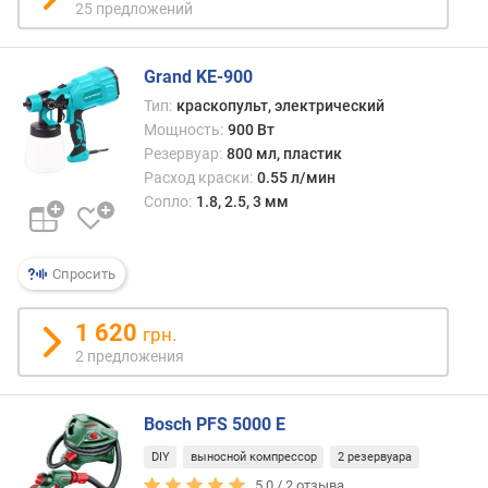
25 предложений
с
т
и
Grand KE-900
Тип:
краскопульт, электрический
о
Мощность:
900 Вт
т
д
Резервуар:
800 мл, пластик
е
Расход краски:
0.55 л/мин
ш
Сопло:
1.8, 2.5, 3 мм
е
в
ы
Спросить
х
к
1 620
грн.
д
2 предложения
о
р
о
Bosch PFS 5000 E
г
и
DIY
выносной компрессор
2 резервуара
м
5.0 /
2
отзыва