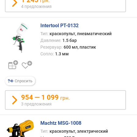
грн.
)
4 предложения
д
л
Intertool PT-0132
и
Тип:
краскопульт, пневматический
н
Давление:
1.5 бар
а
Резервуар:
600 мл, пластик
ш
Сопло:
1.3 мм
л
а
н
г
а
Спросить
(
м
954 — 1 099
грн.
)
3 предложения
в
е
Machtz MSG-1008
с
(
Тип:
краскопульт, электрический