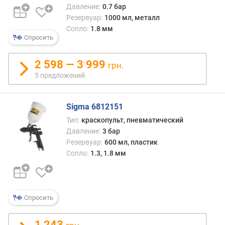
Давление:
0.7 бар
N
Резервуар:
1000 мл, металл
)
Сопло:
1.8 мм
Спросить
о
б
ъ
2 598 — 3 999
грн.
е
5 предложений
м
р
е
Sigma 6812151
з
Тип:
краскопульт, пневматический
е
Давление:
3 бар
р
Резервуар:
600 мл, пластик
в
Сопло:
1.3, 1.8 мм
у
а
р
а
Спросить
(
м
л
1 243