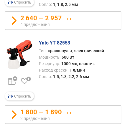
ж
Спросить
Сопло:
1, 1.8, 2.5 мм
е
н
2 640 — 2 957
грн.
и
4 предложения
й
Yato YT-82553
п
о
Тип:
краскопульт, электрический
т
Мощность:
600 Вт
р
Резервуар:
1000 мл, пластик
е
Расход краски:
1 л/мин
б
Сопло:
1.5, 1.8, 2.2, 2.6 мм
л
я
е
Спросить
м
а
1 800 — 1 890
грн.
я
м
2 предложения
о
щ