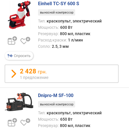
о
Einhell TC-SY 600 S
з
д
выносной компрессор
у
Тип:
краскопульт, электрический
х
Мощность:
600 Вт
а
Резервуар:
800 мл, пластик
(
Расход краски:
1 л/мин
л
Сопло:
2.5, 3 мм
/
м
Спросить
и
н
2 428
грн.
)
1 предложение
р
а
Dnipro-M SF-100
с
х
выносной компрессор
о
Тип:
краскопульт, электрический
д
Мощность:
650 Вт
п
Резервуар:
800 мл, пластик
о