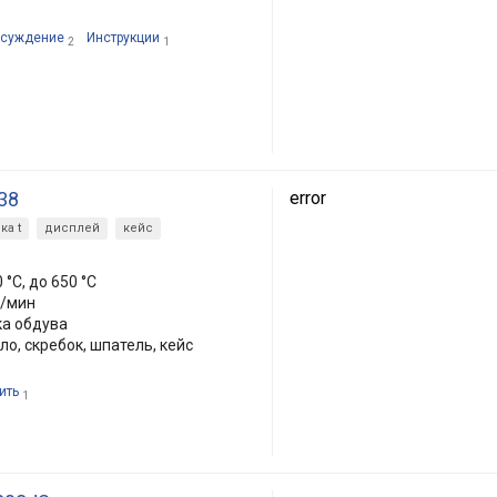
суждение
Инструкции
2
1
38
error
ка t
дисплей
кейс
0 °C, до 650 °C
л/мин
ка обдува
ло, скребок, шпатель, кейс
ить
1