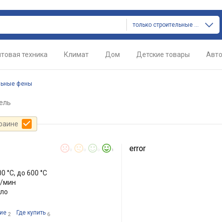
только строительные фены
товая техника
Климат
Дом
Детские товары
Авт
льные фены
ель
краине
6
error
0
0
0
1
00 °C, до 600 °C
л/мин
пло
ие
Где купить
2
6