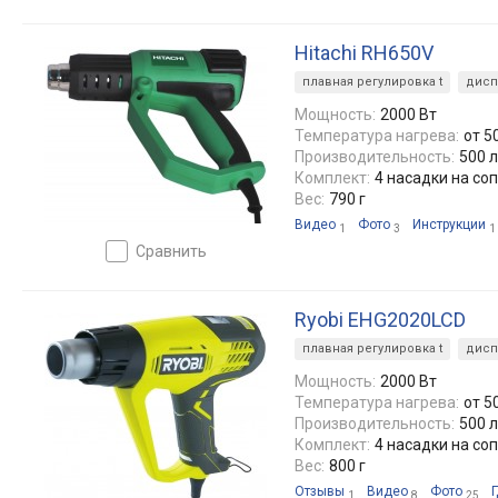
Hitachi RH650V
плавная регулировка t
дисп
Мощность:
2000 Вт
Температура нагрева:
от 5
Производительность:
500 
Комплект:
4 насадки на соп
Вес:
790 г
Видео
Фото
Инструкции
1
3
1
сравнить
Ryobi EHG2020LCD
плавная регулировка t
дисп
Мощность:
2000 Вт
Температура нагрева:
от 5
Производительность:
500 
Комплект:
4 насадки на соп
Вес:
800 г
Отзывы
Видео
Фото
Г
1
8
25