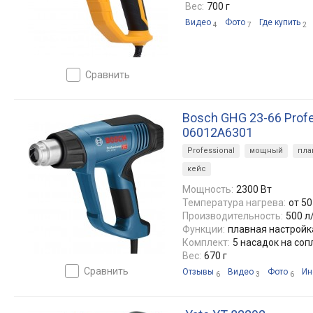
Вес:
700 г
Видео
Фото
Где купить
4
7
2
сравнить
Bosch GHG 23-66 Profe
06012A6301
Professional
мощный
пла
кейс
Мощность:
2300 Вт
Температура нагрева:
от 50
Производительность:
500 л
Функции:
плавная настройк
Комплект:
5 насадок на соп
Вес:
670 г
сравнить
Отзывы
Видео
Фото
Ин
6
3
6