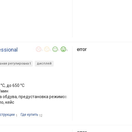
ssional
error
0
0
1
5
вная регулировка t
дисплей
 °C, до 650 °C
/мин
а обдува, предустановка режимов
ло, кейс
струкции
Где купить
1
12