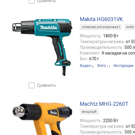
сравнить
Makita HG6031VK
плавная регулировка t
кейс
Мощность:
1800 Вт
Температура нагрева:
от 5
Производительность:
500 
Комплект:
4 насадки на соп
Вес:
670 г
Видео
Фото
Инструкции
4
11
сравнить
Machtz MHG-2260T
мощный
Мощность:
2200 Вт
Температура нагрева:
от 5
Производительность:
500 