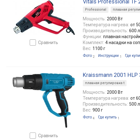
Vitals Professional TF
Professional
плавная регули
Мощность:
2000 Вт
Температура нагрева:
от 5
Производительность:
600 
Функции:
плавная настрой
сравнить
Комплект:
4 насадки на соп
Вес:
1100 г
Фото
Инструкции
Где купи
2
1
Kraissmann 2001 HLP 
плавная регулировка t
Мощность:
2000 Вт
Температура нагрева:
от 6
Производительность:
500 
Вес:
900 г
Фото
Где купить
4
1
сравнить