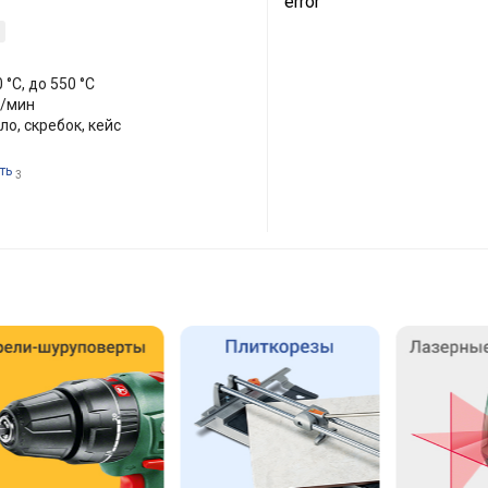
error
0 °C, до 550 °C
л/мин
ло, скребок, кейс
ть
3