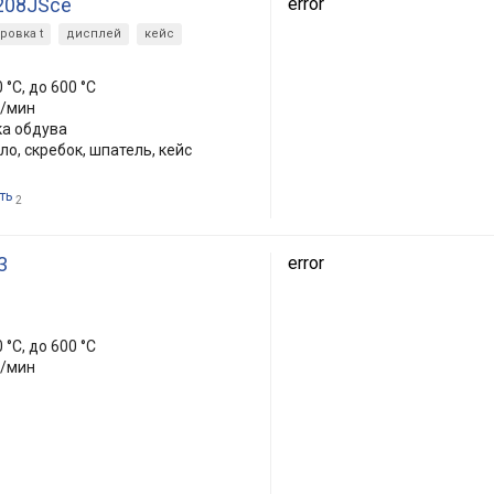
 208JSce
error
ровка t
дисплей
кейс
0 °C, до 600 °C
л/мин
ка обдува
ло, скребок, шпатель, кейс
ть
2
3
error
0 °C, до 600 °C
л/мин