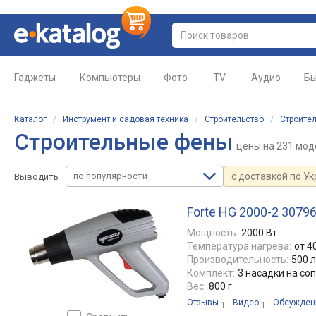
Гаджеты
Компьютеры
Фото
TV
Аудио
Бы
Каталог
/
Инструмент и садовая техника
/
Строительство
/
Строите
Строительные фены
цены
на 231 мод
по популярности
с доставкой по У
Выводить
Forte HG 2000-2 3079
Мощность:
2000 Вт
Температура нагрева:
от 4
Производительность:
500 
Комплект:
3 насадки на со
Вес:
800 г
Отзывы
Видео
Обсужден
1
1