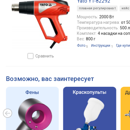
Yato YT-82292
плавная регулировка t
кейс
Мощность:
2000 Вт
Температура нагрева:
от 5
Производительность:
500 
Комплект:
4 насадки на соп
Вес:
800 г
Фото
Инструкции
Где купи
5
1
сравнить
Возможно, вас заинтересует