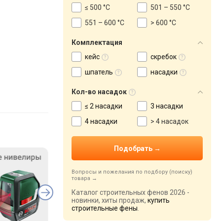
≤ 500 °С
501 – 550 °С
551 – 600 °C
> 600 °C
Комплектация
кейс
скребок
шпатель
насадки
Кол-во насадок
≤ 2 насадки
3 насадки
4 насадки
> 4 насадок
Вопросы и пожелания по подбору (поиску)
товара
Каталог строительных фенов 2026 -
новинки, хиты продаж,
купить
строительные фены
.