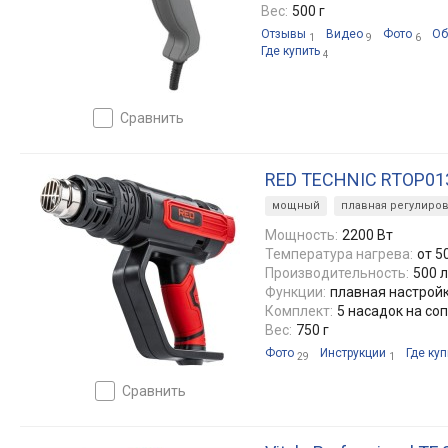
Вес:
500 г
Отзывы
Видео
Фото
Об
1
9
6
Где купить
4
сравнить
RED TECHNIC RTOP01
мощный
плавная регулиров
Мощность:
2200 Вт
Температура нагрева:
от 5
Производительность:
500 
Функции:
плавная настрой
Комплект:
5 насадок на соп
Вес:
750 г
Фото
Инструкции
Где куп
29
1
сравнить