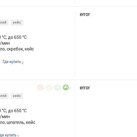
error
лей
кейс
0 °C, до 650 °C
л/мин
ло, скребок, кейс
Где купить
2
error
0
0
0
1
лей
кейс
0 °C, до 650 °C
л/мин
ло, шпатель, кейс
де купить
1