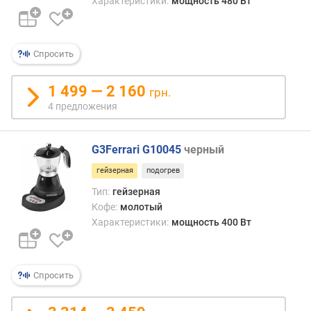
Характеристики:
мощность 480 Вт
п
о
о
Спросить
т
з
ы
1 499 — 2 160
грн.
в
4 предложения
а
м
G3Ferrari G10045
черный
п
гейзерная
подогрев
о
д
Тип:
гейзерная
а
Кофе:
молотый
т
Характеристики:
мощность 400 Вт
е
д
о
Спросить
б
а
в