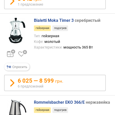
л
1 предложение
к
и
(
Bialetti Moka Timer 3
серебристый
г
гейзерная
подогрев
)
Тип:
гейзерная
р
Кофе:
молотый
е
Характеристики:
мощность 365 Вт
з
е
р
Спросить
в
у
а
6 025 — 8 599
грн.
р
6 предложений
д
л
я
Rommelsbacher EKO 366/E
нержавейка
м
гейзерная
подогрев
о