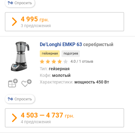
Спросить
з
о
в
4 995
грн.
а
3 предложения
т
е
л
De'Longhi EMKP 63
серебристый
я
гейзерная
подогрев
4.0 /
1
отзыв
у
п
Тип:
гейзерная
р
Кофе:
молотый
а
Характеристики:
мощность 450 Вт
в
л
Спросить
е
н
и
4 503 — 4 737
грн.
е
4 предложения
с
о