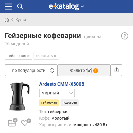
Кухня
Искали
Гейзе
раньше
Гейзерные кофеварки
цены
на
— в
16 моделей
соотв
с
гейзерная
очистить
назва
подо
по популярности
Фильтр
моде
1
рабо
Сортировать
по
Ardesto CMM-X300B
п
прин
белый
о
«фон
п
нагре
гейзерная
подогрев
о
воды
Тип:
гейзерная
п
из
Кофе:
молотый
у
нижн
Характеристики:
мощность 480 Вт
л
части
я