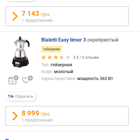
м
7 143
а
грн.
к
1 предложение
с
.
в
Bialetti Easy timer 3
серебристый
ы
гейзерная
с
3.5 /
2
отзыва
о
т
Тип:
гейзерная
а
Кофе:
молотый
ч
Характеристики:
мощность 365 Вт
а
ш
Спросить
к
и
(
8 999
грн.
м
1 предложение
м
)