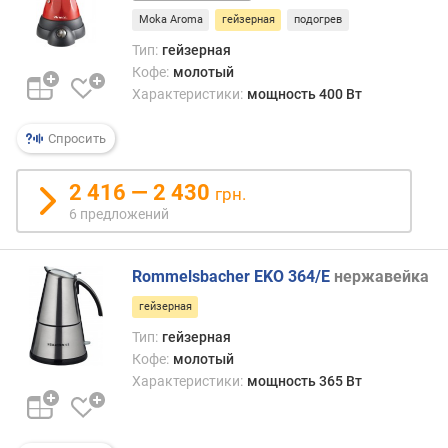
черный
д
Moka Aroma
гейзерная
подогрев
л
о
Тип:
гейзерная
ж
Кофе:
молотый
е
Характеристики:
мощность 400 Вт
н
и
Спросить
й
2 416 — 2 430
грн.
п
6 предложений
р
о
Rommelsbacher EKO 364/E
нержавейка
ф
и
гейзерная
л
Тип:
гейзерная
е
Кофе:
молотый
й
Характеристики:
мощность 365 Вт
п
о
л
ь