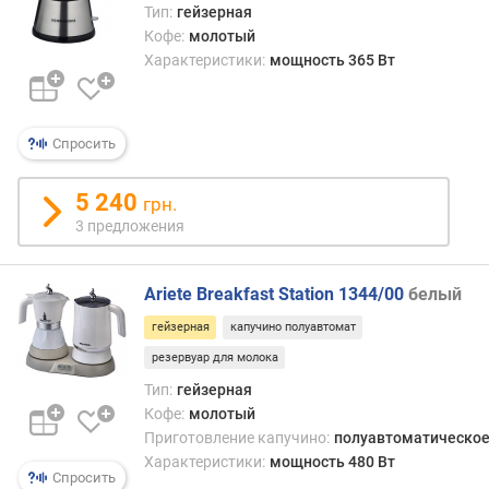
л
Тип:
гейзерная
о
Кофе:
молотый
к
Характеристики:
мощность 365 Вт
а
(
л
Спросить
)
д
5 240
грн.
а
3 предложения
в
л
е
Ariete Breakfast Station 1344/00
белый
н
и
гейзерная
капучино полуавтомат
е
резервуар для молока
(
Тип:
гейзерная
б
Кофе:
молотый
а
Приготовление капучино:
полуавтоматическо
р
Характеристики:
мощность 480 Вт
)
Спросить