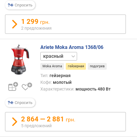
кофе
р
Спросить
эта
н
вода
о
через
1 299
грн.
с
корз
2 предложения
т
с
и
моло
кофе
Ariete Moka Aroma 1368/06
о
посту
черный
т
в
д
верх
Moka Aroma
гейзерная
подогрев
е
часть
ш
Тип:
гейзерная
(кото
е
Кофе:
молотый
играе
в
Характеристики:
мощность 480 Вт
роль
ы
сосуд
х
Спросить
для
к
готов
д
напит
2 864 — 2 881
грн.
о
В
5 предложений
р
неко
о
моде