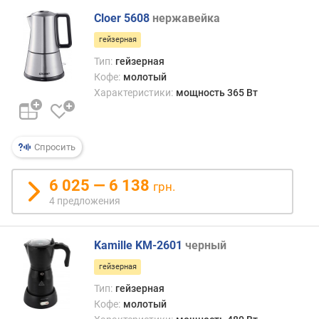
г
може
Cloer 5608
нержавейка
и
пред
м
мног
гейзерная
проп
Тип:
гейзерная
о
воды
Кофе:
молотый
т
через
Характеристики:
мощность 365 Вт
д
гущу,
о
для
р
дост
о
насы
Спросить
г
вкуса
и
Гейз
6 025 — 6 138
х
грн.
кофе
к
4 предложения
отли
д
прос
е
и
ш
Kamille KM-2601
черный
невы
е
стои
гейзерная
в
Тип:
гейзерная
ы
Кофе:
молотый
м