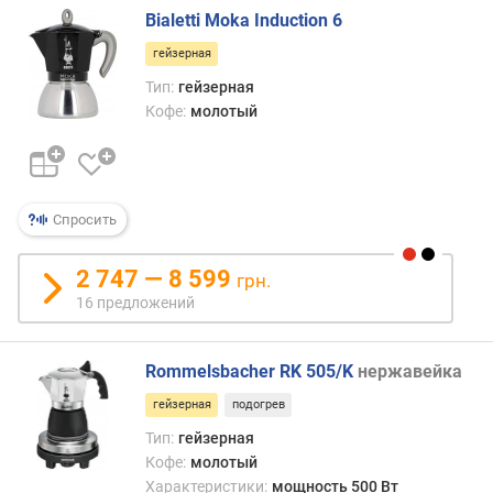
с
Bialetti Moka Induction 6
м
гейзерная
а
р
Тип:
гейзерная
т
Кофе:
молотый
ф
о
н
а
Спросить
р
е
2 747 — 8 599
грн.
з
16 предложений
е
р
в
Rommelsbacher RK 505/K
нержавейка
у
а
гейзерная
подогрев
р
Тип:
гейзерная
д
Кофе:
молотый
л
Характеристики:
мощность 500 Вт