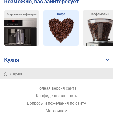
Возможно, вас заинтересует
к
о
н
т
е
й
н
е
р
д
л
Кухня
я
г
у
Кухня
Приготовить
щ
кофе
и
без
(
Полная версия сайта
лишних
п
хлопот
Конфиденциальность
о
реально,
Вопросы и пожелания по сайту
р
если
ц
Магазинам
у