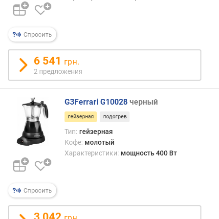
я
в
о
д
Спросить
ы
(
6 541
грн.
л
2 предложения
)
е
G3Ferrari G10028
черный
м
к
гейзерная
подогрев
о
Тип:
гейзерная
с
Кофе:
молотый
т
Характеристики:
мощность 400 Вт
ь
к
о
ф
Спросить
е
м
3 042
о
грн.