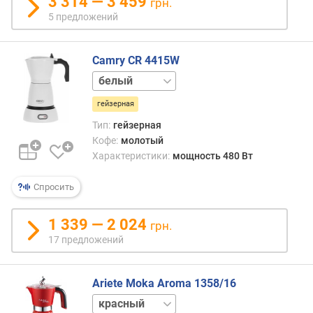
3 314 — 3 459
грн.
л
5 предложений
е
н
и
Camry CR 4415W
я
черный
п
гейзерная
о
Тип:
гейзерная
к
о
Кофе:
молотый
л
Характеристики:
мощность 480 Вт
и
ч
Спросить
е
с
1 339 — 2 024
грн.
т
17 предложений
в
у
п
Ariete Moka Aroma 1358/16
р
белый
е