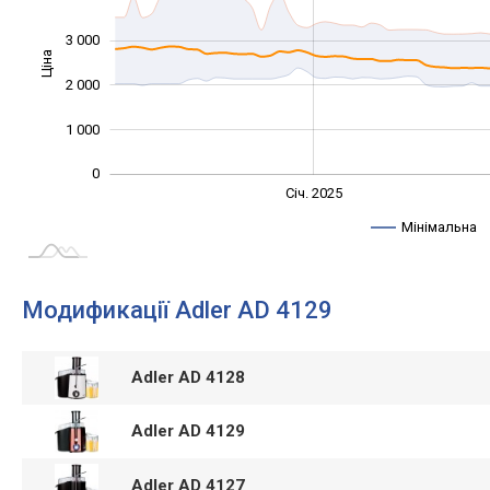
3 000
Ціна
1 000
2 000
1 000
0
Січ. 2027
Лип.
Січ. 2025
L
Мінімальна
Модификації Adler AD 4129
Adler AD 4128
Adler AD 4129
Adler AD 4127