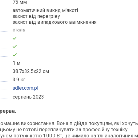
75 мм
автоматичний викид м'якоті
захист від перегріву
захист від випадкового ввімкнення
сталь
1 м
38.7х32.5х22 см
3.9 кг
adler.com.pl
серпень 2023
рерва.
 цьому не готові переплачувати за професійну техніку.
ном потужністю 1000 Вт, це чимало на тлі аналогічних 