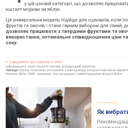
у цій ціновій категорії, що дозволяє працюват
кшталт моркви чи яблук.
Ця універсальна модель підійде для сценаріїв, коли 
фруктів та овочів, і стане гарним вибором для сімей, 
дозволяє працювати з твердими фруктами та овоча
використання, оптимальне співвідношення ціни та
соку.
Повідомити про помилку в описі
Інформація в описі моделі носить довідковий характер.
Завжди
перед покупкою уточнюйте у менеджера інтернет-магазину характе
Каталог Adler 2026
- новинки, хіти продажів і найактуальніші моделі Adler.
Як вибрат
Рекомендації
щоденного в