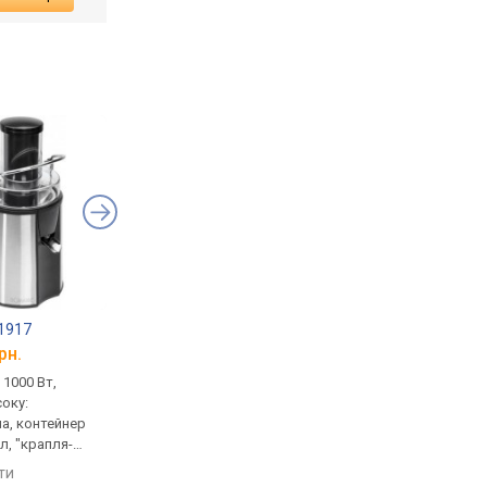
1917
Laretti LR-FP7415
Clatronic AE 3465
рн.
від 2 835 грн.
від 2 600 грн.
 1000 Вт,
відцентрова, 800 Вт, ємність
відцентрова, 1000 Вт
соку:
для соку: окремостояча, 1 л,
ємність для соку:
а, контейнер
контейнер для макухи 1.6 л,
окремостояча, конт
л, "крапля-
імпульсний режим
для макухи 2 л, "крап
стоп"
яти
порівняти
порівняти