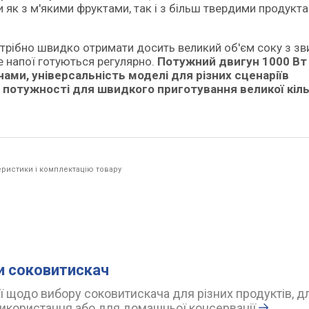
и як з м'якими фруктами, так і з більш твердими продукт
потрібно швидко отримати досить великий об'єм соку з зв
де напої готуються регулярно.
Потужний двигун 1000 Вт
ми, універсальність моделі для різних сценаріїв
 потужності для швидкого приготування великої кіль
ристики і комплектацію товару
и соковитискач
 щодо вибору соковитискача для різних продуктів, д
икористання або для домашньої консервації