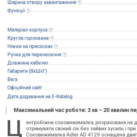
Ширина отвору
завантаження
Функції
Матеріал
корпуса
Кругла
горловина
Ніжки на
присосках
Ручка для
перенесення
Довжина кабелю
Габарити (ВxШxГ)
Вага
Офіційний сайт
Дата додавання на E-Katalog
Максимальний час роботи: 3 хв – 20 хвилин пе
Ц
ентробіжна соковижималка, розрахована на домашнє використання. Вона підійде покупцям, які хочуть
отримувати свіжий сік без зайвих зусиль і при
Соковижималка Adler AD 4129 оснащена двигу