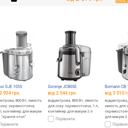
or SJE 1055
Gorenje JC805E
Bomann CB 
2 934 грн.
від 2 544 грн.
від 3 010 г
ентрова, 800 Вт, ємність
відцентрова, 800 Вт, ємність
відцентрова,
соку: окремостояча,
для соку: окремостояча, 1 л,
ємність для 
 л, контейнер для макухи
контейнер для макухи 2 л
окремостояч
, "крапля-стоп"
для макухи 2 
порівняти
стоп"
порівняти
порівн