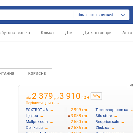
тільки соковитискачі
обутова техніка
Клімат
Дім
Дитячі товари
Авто
ПИТАННЯ
КОРИСНЕ
Я
2 379
3 910
грн.
від
до
Порівняти ціни
→
45
FOXTROT.UA
→
2 999 грн.
Texnoshop.com.ua
Цифра
→
3 088 грн.
Stls.store
→
Mallprix.com
→
2 550 грн.
Redprice.sale
→
Denika.ua
→
2 536 грн.
Zhuk.ua
→