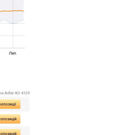
Лип.
на Adler AD 4129
ропозиції
ропозицій
ропозицій