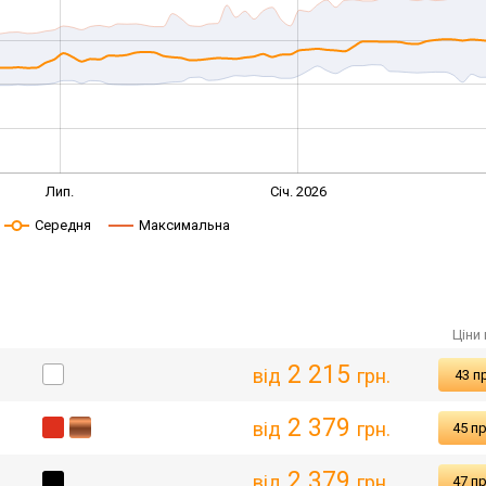
Лип.
Січ. 2026
Середня
Максимальна
Ціни 
2 215
від
грн.
43 п
2 379
від
грн.
45 п
2 379
від
грн.
47 п