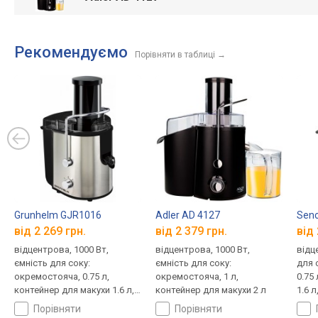
Рекомендуємо
Порівняти в таблиці
→
Grunhelm GJR1016
Adler AD 4127
Senc
від 2 269 грн.
від 2 379 грн.
від 
відцентрова, 1000 Вт,
відцентрова, 1000 Вт,
відц
ємність для соку:
ємність для соку:
для 
окремостояча, 0.75 л,
окремостояча, 1 л,
0.75
контейнер для макухи 1.6 л,
контейнер для макухи 2 л
1.6 л
"крапля-стоп"
порівняти
порівняти