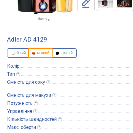
Фото
10
Adler AD 4129
білий
мідний
чорний
Колір
Тип
Ємність для
соку
Ємність для
макухи
Потужність
Управління
Кількість
швидкостей
Макс.
оберти