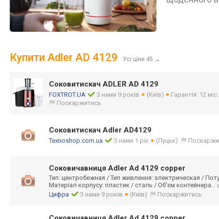
Купити Adler AD 4129
Усі ціни 45
→
Соковитискач ADLER AD 4129
FOXTROT.UA
З нами 9 років
(Київ)
Гарантія: 12 міс
Поскаржитись
Соковитискач Adler AD4129
Texnoshop.com.ua
З нами 1 рік
(Луцьк)
Поскаржи
Соковичавниця Adler Ad 4129 copper
Тип: центробежная / Тип живлення: электрическая / Потуж
Матеріал корпусу: пластик / сталь / Об'єм контейнера
...
Цифра
З нами 9 років
(Київ)
Поскаржитись
Соковичавниця Adler Ad 4129 copper