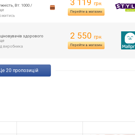
3 119
грн.
ність, Вт: 1000 /
 ще
Перейти в магазин
ржитись
2 550
оціновувачів здорового
грн.
 ще
Перейти в магазин
від виробника
ще
20
пропозицій