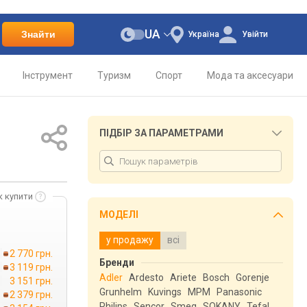
UA
Знайти
Україна
Увійти
Інструмент
Туризм
Спорт
Мода та аксесуари
ПІДБІР ЗА ПАРАМЕТРАМИ
к купити
МОДЕЛІ
у продажу
всі
→
2 770 грн.
Бренди
3 119 грн.
Adler
Ardesto
Ariete
Bosch
Gorenje
3 151 грн.
Grunhelm
Kuvings
MPM
Panasonic
2 379 грн.
Philips
Sencor
Smeg
SOKANY
Tefal