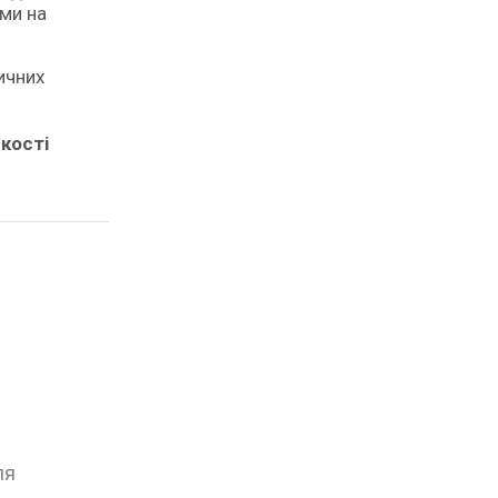
ами на
ичних
кості
ля