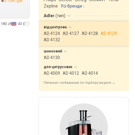
3 154 грн.
Zepline
Усі бренди
Adler
(
тип
)
180 zł
43 £
відцентрова
AD 4124
AD 4127
AD 4128
AD 4129
AD 4132
шнековий
AD 4130
для
цитрусових
AD 4009
AD 4012
AD 4014
Питання і побажання по підбору моделі →