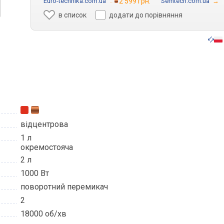
Euro-technika.com.ua
→
2 599 грн.
Semtech.com.ua
→
в список
додати до порівняння
відцентрова
1 л
окремостояча
2 л
1000 Вт
поворотний перемикач
2
18000 об/хв