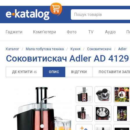
Гаджети
Комп'ютери
Фото
TV
Аудіо
П
Каталог
/
Мала побутова техніка
/
Кухня
/
Соковитискачі
/
Adler
Соковитискач Adler AD 4129
ДЕ КУПИТИ
ОПИС
ВІДГУКИ
ПОСТАВИТИ ЗА
45