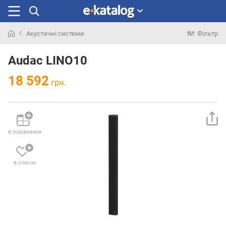
Акустичні системи
Фільтр
Шукали
раніше
Audac LINO10
18 592
грн.
в порівняння
в список