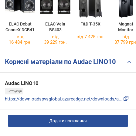
ELAC Debut
ELAC Vela
F&D T-35X
Magnat
ConneX DCB41
BS403
Monitor
Reference 
від
від
від 7 425 грн.
від
16 484 грн.
39 229 грн.
37 799 грн
Корисні матеріали по Audac LINO10
Audac LINO10
інструкції
https://downloadspvsglobal.azureedge.net/downloads/audac/pr...
Додати посилання