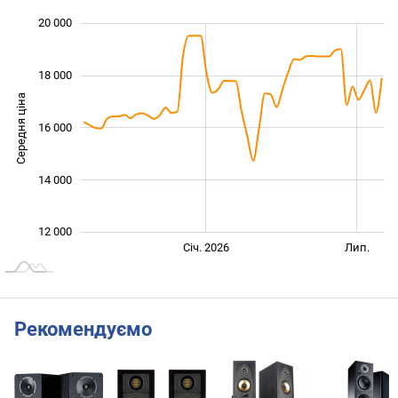
20 000
 000
 000
 000
 000
 000
 000
 000
18 000
Середня ціна
16 000
12 000
14 000
12 000
Січ. 2027
Лип.
Січ. 2026
Лип.
L
Рекомендуємо