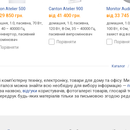
on Atelier 500
Canton Atelier 900
Monitor Aud
29 850 грн.
від 41 400 грн.
від 33 745 
шня, 1.0, пасивна, 70 Вт,
домашня, 1.0, пасивна,
домашня, 1.0
 40 – 40000 Гц,
120 Вт, 8 Ом, 35 – 40000 Гц,
100 Вт, 4 Ом,
інвертор, пасивний
пасивний випромінювач
захист від в
омінювач
порівняти
порівн
порівняти
Каталог
і комп'ютерну техніку, електроніку, товари для дому та офісу. Ми
каталозі можна знайти всю необхідну для вибору інформацію —
п
 за назвою,
відгуки
користувачів, фотогалереї товарів, глосарій те
Передрук будь-яких матеріалів тільки за письмовою згодою реда