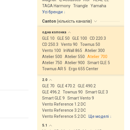
TAGA Harmony
Triangle
Yamaha
Усі бренди
Canton
(
кількість каналів
)
одна
колонка
GLE 10
GLE 50
GLE 100
CD 220.3
CD 250.3
Vento 90
Townus 50
Vento 100
InWall 865
Atelier 300
Atelier 500
Atelier 550
Atelier 700
Atelier 750
Atelier 900
Smart GLE 5
Townus AR 5
Ergo 655 Center
2.0
GLE 70
GLE 470.2
GLE 490.2
GLE 496.2
Townus 90
Smart GLE 3
Smart GLE 9
Smart Vento 9
Vento Reference 1.2 DC
Vento Reference 3.2 DC
Vento Reference 5.2 DC
Ще моделі
↓
5.1