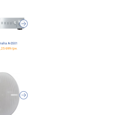
maha A-S501
Wilson SUB-12
Klipsch R-100SW
 25 699 грн.
від 20 921 грн.
від 15 120 грн.