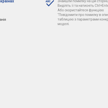
 країнах
Знайшли помилку на цій сторінц
Виділіть її та натисніть Ctrl+Ente
Або скористайтеся функцією
"Повідомити про помилку в опис
анія
таблицею з параметрами конк
моделі.