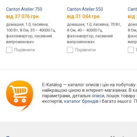
Canton Atelier 750
Canton Atelier 550
Cant
від 37 076 грн.
від 31 044 грн.
від 
домашня, 1.0, пасивна,
домашня, 1.0, пасивна, 70 Вт,
дома
100 Вт, 8 Ом, 35 – 40000 Гц,
8 Ом, 40 – 40000 Гц,
8 Ом,
фазоінвертор, пасивний
фазоінвертор, пасивний
фазо
випромінювач
випромінювач
випр
порівняти
порівняти
E-Katalog
— каталог описів і цін на побутову 
найкращою ціною в інтернет-магазинах. В 
параметрами, детальні
описи
, пошук товару
експертів,
каталог брендів
і багато іншого. 