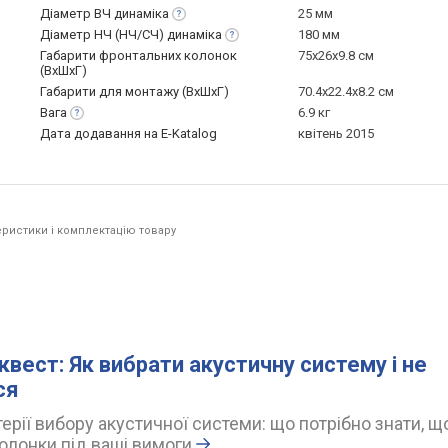
Діаметр ВЧ
динаміка
25 мм
Діаметр НЧ (НЧ/СЧ)
динаміка
180 мм
Габарити фронтальних колонок
75x26x9.8 см
(ВхШхГ)
Габарити для монтажу (ВхШхГ)
70.4x22.4x8.2 см
Вага
6.9 кг
Дата додавання на E-Katalog
квітень 2015
ристики і комплектацію товару
.
квест: Як вибрати акустичну систему і не
ся
ерії вибору акустичної системи: що потрібно знати, щ
олонки під ваші вимоги