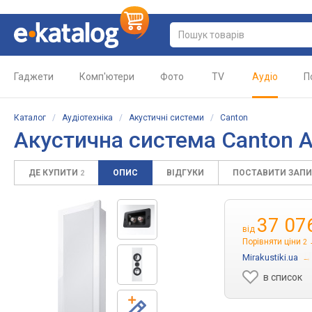
Гаджети
Комп'ютери
Фото
TV
Аудіо
П
Каталог
/
Аудіотехніка
/
Акустичні системи
/
Canton
Акустична система Canton At
ДЕ КУПИТИ
ОПИС
ВІДГУКИ
ПОСТАВИТИ ЗАП
2
37 07
від
Порівняти ціни
2
Mirakustiki.ua
→
в список