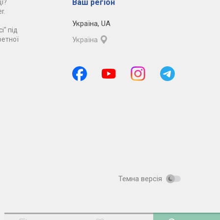
Ваш регіон
і?
r.
Україна
,
UA
і" під
ретної
Україна
Темна версія