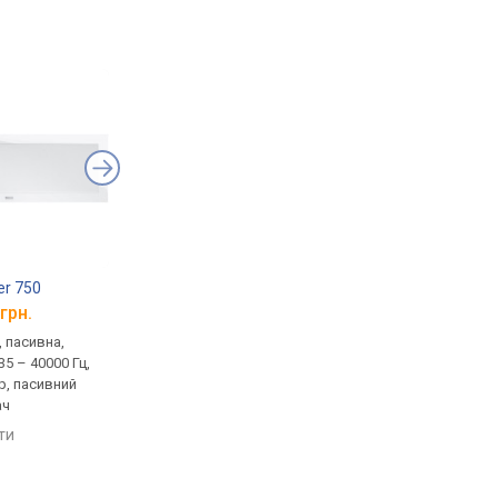
er 750
Canton Atelier 900
грн.
від 41 400 грн.
, пасивна,
домашня, 1.0, пасивна,
 35 – 40000 Гц,
120 Вт, 8 Ом, 35 – 40000 Гц,
р, пасивний
пасивний випромінювач
ач
порівняти
яти