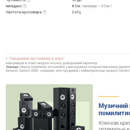
Імпеданс
8 Ом
/ мінімум — 4 Ом /
Частота
кросовера
3 кГц
Повідомити про помилку в описі
Інформація в описі моделі носить довідковий характер.
Завжди
перед покупкою уточнюйте у менеджера інтернет-магазину характе
Каталог Canton 2026
- новинки, хіти продажів і найактуальніші моделі Canton
Музичний 
помилити
Ключові крит
оптимальні к