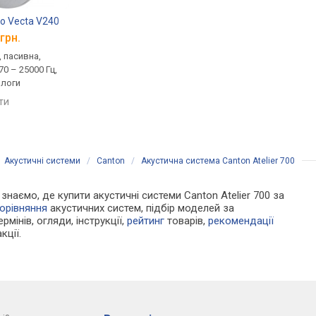
io Vecta V240
Cornered C5
FYNE AUDIO F502E 
грн.
від 28 999 грн.
від 33 345 грн.
, пасивна,
домашня, 1.0, пасивна,
домашня, 1.0, пасивна
 70 – 25000 Гц,
100 Вт, 8 Ом, 59 – 25000 Гц
8 Ом, 48 – 34000 Гц
ологи
порівняти
порівняти
яти
/
Акустичні системи
/
Canton
/
Акустична система Canton Atelier 700
 знаємо, де купити акустичні системи Canton Atelier 700 за
орівняння
акустичних систем, підбір моделей за
рмінів, огляди, інструкції,
рейтинг
товарів,
рекомендації
кції.