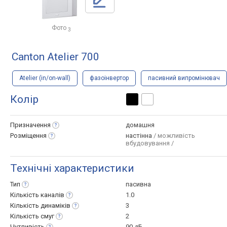
Фото
3
Canton Atelier 700
Atelier (in/on-wall)
фазоінвертор
пасивний випромінювач
Колір
Призначення
домашня
Розміщення
настінна
/ можливість
вбудовування /
Технічні характеристики
Тип
пасивна
Кількість
каналів
1.0
Кількість
динаміків
3
Кількість
смуг
2
Чутливість
90 дБ