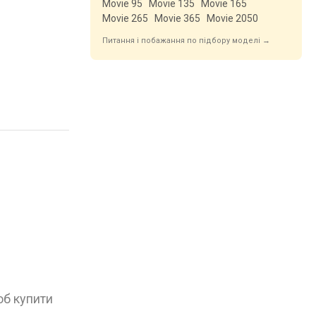
Movie 95
Movie 135
Movie 165
Movie 265
Movie 365
Movie 2050
Питання і побажання по підбору моделі →
об купити