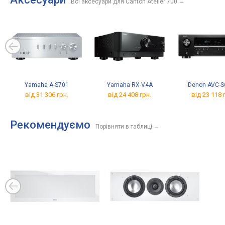
Всі аксесуари для Canton Atelier 700
→
Yamaha A-S701
Yamaha RX-V4A
Denon AVC-S
від 31 306 грн.
від 24 408 грн.
від 23 118 
Рекомендуємо
Порівняти в таблиці
→