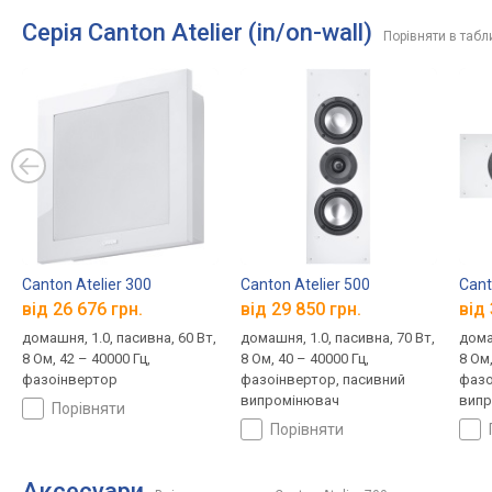
Серія Canton Atelier (in/on-wall)
Порівняти в табл
Canton Atelier 300
Canton Atelier 500
Cant
від 26 676 грн.
від 29 850 грн.
від 
домашня, 1.0, пасивна, 60 Вт,
домашня, 1.0, пасивна, 70 Вт,
дома
8 Ом, 42 – 40000 Гц,
8 Ом, 40 – 40000 Гц,
8 Ом,
фазоінвертор
фазоінвертор, пасивний
фазо
випромінювач
випр
порівняти
порівняти
Аксесуари