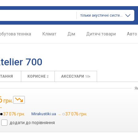
тільки акустичні системи
обутова техніка
Клімат
Дім
Дитячі товари
Авто
elier 700
ИТАННЯ
КОРИСНЕ
АКСЕСУАРИ
2
10+
Я
6
грн.
→
37 076 грн.
Mirakustiki.ua
→
37 076 грн.
додати до порівняння