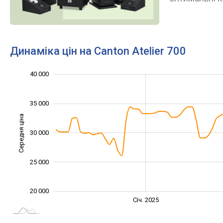
Динаміка цін на Canton Atelier 700
40 000
10 000
15 000
45 000
35 000
Середня ціна
30 000
20 000
25 000
20 000
Січ. 2027
Лип.
Січ. 2025
L