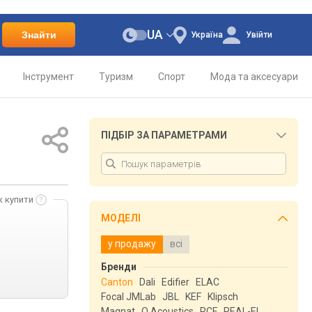
UA
Знайти
Україна
Увійти
Інструмент
Туризм
Спорт
Мода та аксесуари
ПІДБІР ЗА ПАРАМЕТРАМИ
к купити
МОДЕЛІ
у продажу
всі
Бренди
Canton
Dali
Edifier
ELAC
Focal JMLab
JBL
KEF
Klipsch
Magnat
Q Acoustics
RCF
REAL-EL