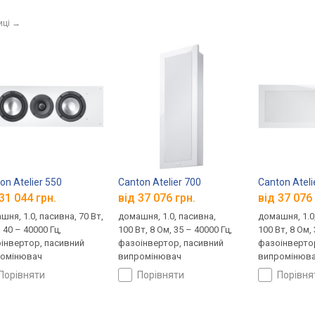
иці
→
on Atelier 550
Canton Atelier 700
Canton Ateli
31 044 грн.
від 37 076 грн.
від 37 076 
шня, 1.0, пасивна, 70 Вт,
домашня, 1.0, пасивна,
домашня, 1.0
 40 – 40000 Гц,
100 Вт, 8 Ом, 35 – 40000 Гц,
100 Вт, 8 Ом,
інвертор, пасивний
фазоінвертор, пасивний
фазоінверто
омінювач
випромінювач
випромінюв
порівняти
порівняти
порівн