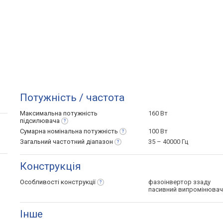
Потужність / частота
Максимальна потужність
160 Вт
підсилювача
Сумарна номінальна
потужність
100 Вт
Загальний частотний
діапазон
35 – 40000 Гц
Конструкція
Особливості
конструкції
фазоінвертор ззаду
пасивний випромінювач
Інше