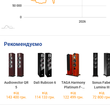
50 000
0
2024
2025
2028
2026
L
Рекомендуємо
Audiovector QR
Dali Rubicon 6
TAGA Harmony
Sonus Fabe
5
Platinum F-
Lumina III
100SE
від
від
від
від
143 400 грн.
114 133 грн.
122 499 грн.
72 800 грн