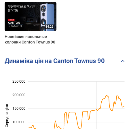
Новейшие напольные
колонки Canton Townus 90
Динаміка цін на Canton Townus 90
250 000
 000
 000
 000
200 000
Середня ціна
150 000
100 000
100 000