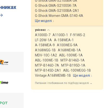
G-Shock GMA-S2100BA-3A
G-Shock GMA-S2100SK-7A
инниках
G-Shock GMA-S2100BA-2A1
G-Shock Women GMA-S140-4A
Ще моделі
↓
унісекс
A1000D-7
A1100D-1
F-91WS-2
LF-20W-1A
A-158WEA-1
A-158WEA-9
A100WEG-9A
A168WGG-1B
A168WEHB-1A
MDV-10C-1A2
ABL-100WE-1A
ABL-100WE-1B
MTP-B146D-1A
MTP-B146D-7A
MTP-B195D-1A
MTP-B145D-2A1
ABL-100WEGG-1B
Vintage A168WEMB-1B
Ще моделі
↓
Питання і побажання по підбору моделі →