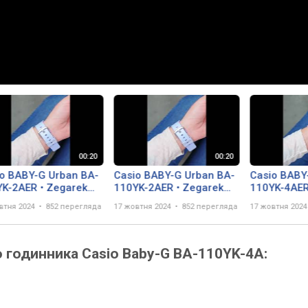
o BABY-G Urban BA-
Casio BABY-G Urban BA-
Casio BABY
K-2AER • Zegarek
110YK-2AER • Zegarek
110YK-4AER
ski
damski
damski
втня 2024
852 перегляда
17 жовтня 2024
852 перегляда
17 жовтня 2024
о годинника Casio Baby-G BA-110YK-4A: