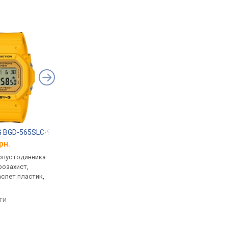
G BGD-565SLC-9
Casio BGD-560S-8
Casio Baby-G BA-11
рн.
від 6 200 грн.
від 8 060 грн.
рпус годинника
кварцові, корпус годинника
кварцові, корпус го
розахист,
пластик, ударозахист,
пластик, ударозахист
аслет пластик,
світовий час, ремінець:
світовий час, ремінец
браслет пластик, WR 200,
ремінець каучук, WR 
Японія
Японія
яти
порівняти
порівняти