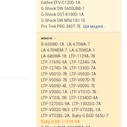
Edifice EFV-C120D-1A
G-Shock DW-5600UBB-1
G-Shock GST-B100D-1A
G-Shock GW-M5610U-1E
Pro Trek PRG-340T-7E
Ще моделі
↓
жіночі
B-650WD-1A
LA-670WA-7
LA-670WEM-7
LA-670WGA-1
LA-680WA-1B
LTP-1129A-7B
LTP-1169G-9A
LTP-1234G-7A
LTP-1274D-7A
LTP-1335D-7A
LTP-V001D-7B
LTP-V002D-7A
LTP-V006D-7B
LTP-V007D-7E
LTP-V009D-4E
LTP-V009G-7E
LTP-V300G-1A
LTP-VT01D-7B
LTP-VT03L-3B
LTP-1234DD-4A
LTP-1275SG-9A
LTP-1302SG-7A
LTP-V002G-9B3
LTP-VT02BL-1A
LTP-VT02BL-2A
Baby-G BGD-565U-7
Baby-G BA-110YK-4A