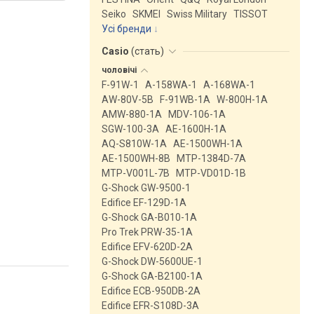
Seiko
SKMEI
Swiss Military
TISSOT
Усі бренди
Casio
(
стать
)
чоловічі
F-91W-1
A-158WA-1
A-168WA-1
AW-80V-5B
F-91WB-1A
W-800H-1A
AMW-880-1A
MDV-106-1A
SGW-100-3A
AE-1600H-1A
AQ-S810W-1A
AE-1500WH-1A
AE-1500WH-8B
MTP-1384D-7A
MTP-V001L-7B
MTP-VD01D-1B
G-Shock GW-9500-1
Edifice EF-129D-1A
G-Shock GA-B010-1A
Pro Trek PRW-35-1A
Edifice EFV-620D-2A
G-Shock DW-5600UE-1
G-Shock GA-B2100-1A
Edifice ECB-950DB-2A
Edifice EFR-S108D-3A