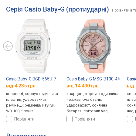
Серія Casio Baby-G (протиударні)
Порівняти в т
Casio Baby-G BGD-565U-7
Casio Baby-G MSG-B100-4A
Casi
від 4 235 грн.
від 14 490 грн.
від 
кварцові, корпус годинника
кварцові, корпус годинника
квар
пластик, ударозахист,
нержавіюча сталь,
плас
ремінець: ремінець каучук,
ударозахист, сонячна
соня
WR 100, Японія
батарея, світовий час,
час,
Bluetooth, ремінець: ремінець
кауч
порівняти
порівняти
каучук, WR 100, Японія