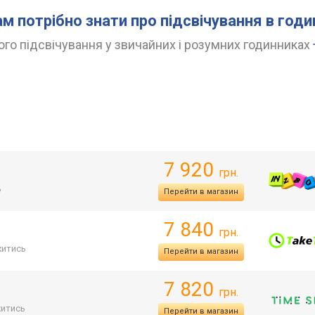
ам потрібно знати про підсвічування в год
го підсвічування у звичайних і розумних годинниках
7 920
грн.
ь
Перейти в магазин
7 840
грн.
итись
Перейти в магазин
7 820
грн.
итись
Перейти в магазин