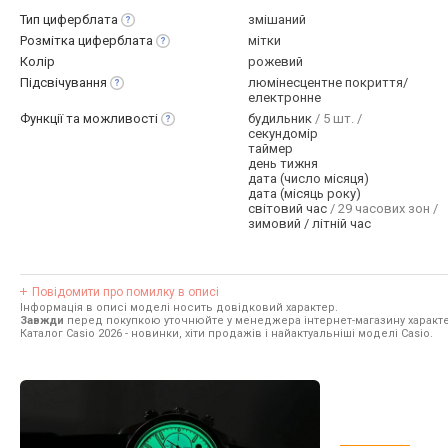
Тип
циферблата
змішаний
Розмітка
циферблата
мітки
Колір
рожевий
Підсвічування
люмінесцентне покриття/
електронне
Функції та
можливості
будильник
/ 5 шт. /
секундомір
таймер
день тижня
дата (число місяця)
дата (місяць року)
світовий час
/ 29 часових зон /
зимовий / літній час
Повідомити про помилку в описі
Інформація в описі моделі носить довідковий характер.
Завжди
перед покупкою уточнюйте у менеджера інтернет-магазину характе
Каталог Casio 2026
- новинки, хіти продажів і найактуальніші моделі Casio.