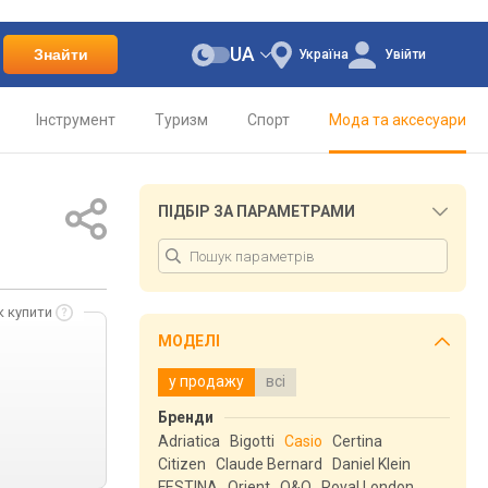
UA
Знайти
Україна
Увійти
Інструмент
Туризм
Спорт
Мода та аксесуари
ПІДБІР ЗА ПАРАМЕТРАМИ
к купити
МОДЕЛІ
у продажу
всі
Бренди
Adriatica
Bigotti
Casio
Certina
Citizen
Claude Bernard
Daniel Klein
FESTINA
Orient
Q&Q
Royal London