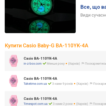
Все, що в
Види сучасно
Купити Casio Baby-G BA-110YK-4A
Casio BA-110YK-4A
in-z-box.com
Менше року
(Харків)
Поскаржитис
Casio BA-110YK-4A
Taketime.com.ua
З нами 9 років
(Харків)
Поскарж
Casio BA-110YK-4A
Timespot.com.ua
З нами 2 роки
(Харків)
Поскарж