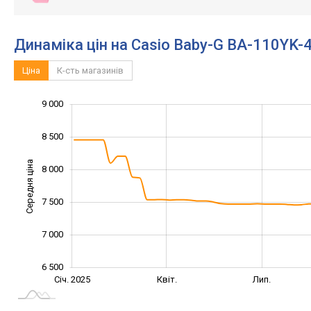
Динаміка цін на Casio Baby-G BA-110YK-
Ціна
К-сть магазинів
9 000
5 500
6 000
9 500
8 500
Середня ціна
8 000
6 500
7 500
7 000
6 500
Січ. 2025
Жовт.
Квіт.
Лип.
L