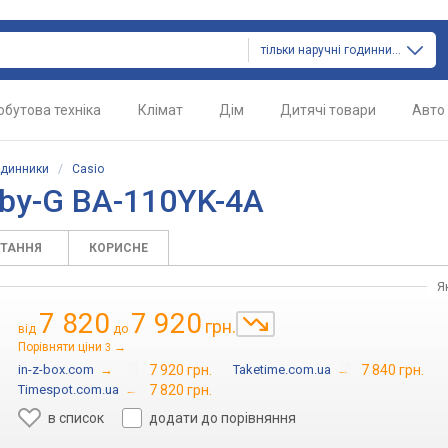
тільки наручні годинники
обутова техніка
Клімат
Дім
Дитячі товари
Авто
одинники
/
Casio
aby-G BA-110YK-4A
ИТАННЯ
КОРИСНЕ
Я
7 820
7 920
грн.
від
до
Порівняти ціни
→
3
in-z-box.com
→
7 920 грн.
Taketime.com.ua
→
7 840 грн.
Timespot.com.ua
→
7 820 грн.
в список
додати до порівняння