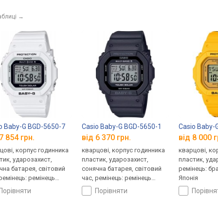
аблиці
→
o Baby-G BGD-5650-7
Casio Baby-G BGD-5650-1
Casio Baby-
7 854 грн.
від 6 370 грн.
від 8 000 г
цові, корпус годинника
кварцові, корпус годинника
кварцові, ко
тик, ударозахист,
пластик, ударозахист,
пластик, уда
чна батарея, світовий
сонячна батарея, світовий
ремінець: бр
 ремінець: ремінець
час, ремінець: ремінець
Японія
ук, WR 100, Японія
каучук, WR 100, Японія
порівняти
порівняти
порівн