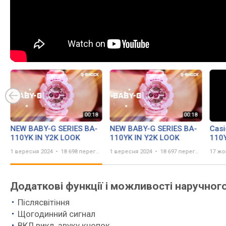
NEW BABY-G SERIES BA-
NEW BABY-G SERIES BA-
Casi
110YK IN Y2K LOOK
110YK IN Y2K LOOK
110Y
dam
1 вересня 2024
18 698 переглядів
1 вересня 2024
18 697 переглядів
17 жо
Додаткові функції і можливості наручног
Післясвітіння
Щогодинний сигнал
ВКЛ викл. звуку кнопок