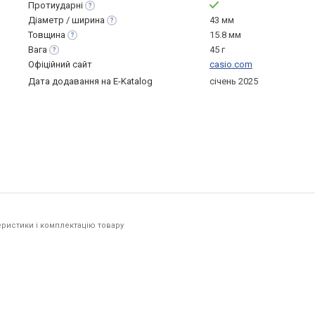
Протиударні
Діаметр /
ширина
43 мм
Товщина
15.8 мм
Вага
45 г
Офіційний сайт
casio.com
Дата додавання на E-Katalog
січень 2025
ристики і комплектацію товару