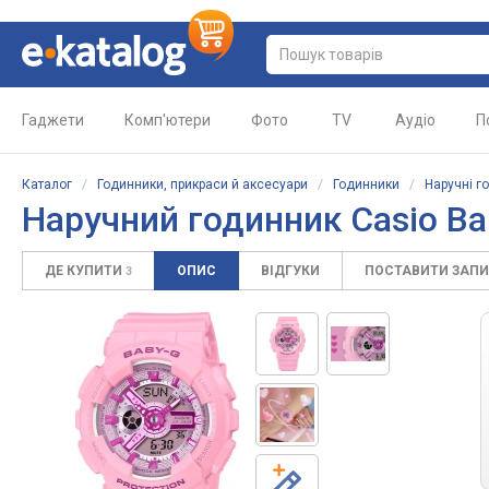
Гаджети
Комп'ютери
Фото
TV
Аудіо
П
Каталог
/
Годинники, прикраси й аксесуари
/
Годинники
/
Наручні г
Наручний годинник Casio B
ДЕ КУПИТИ
ОПИС
ВІДГУКИ
ПОСТАВИТИ ЗАП
3