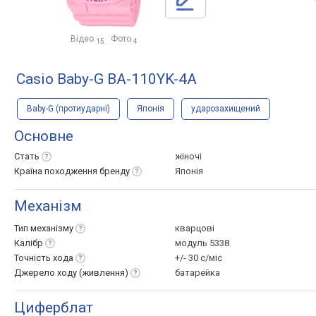
Відео
Фото
15
4
Casio Baby-G BA-110YK-4A
Baby-G (протиударні)
Японія
ударозахищений
Основне
Стать
жіночі
Країна походження
бренду
Японія
Механізм
Тип
механізму
кварцові
Калібр
модуль 5338
Точність
хода
+/- 30 с/міс
Джерело ходу
(живлення)
батарейка
Циферблат