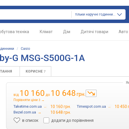
тільки наручні годинники
обутова техніка
Клімат
Дім
Дитячі товари
Авто
одинники
/
Casio
aby-G MSG-S500G-1A
ИТАННЯ
КОРИСНЕ
7
Я
10 160
10 648
грн.
від
до
Порівняти ціни
→
3
Taketime.com.ua
→
10 160 грн.
Timespot.com.ua
→
10 450 
Bezel.com.ua
→
10 648 грн.
в список
додати до порівняння