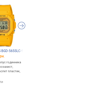
G BGD-565SLC-9
Casio BGD-560S-8
Casio Baby-G BA-11
рн.
від 6 200 грн.
від 8 060 грн.
рпус годинника
кварцові, корпус годинника
кварцові, корпус го
розахист,
пластик, ударозахист,
пластик, ударозахист
аслет пластик,
світовий час, ремінець:
світовий час, ремінец
браслет пластик, WR 200,
ремінець каучук, WR 
Японія
Японія
яти
порівняти
порівняти