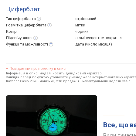
Циферблат
Тип
циферблата
стрілочний
Розмітка
циферблата
мітки
Колір
чорний
Підсвічування
люмінесцентне покриття
Функції та
можливості
дата (число місяця)
Повідомити про помилку в описі
Інформація в описі моделі носить довідковий характер.
Завжди
перед покупкою уточнюйте у менеджера інтернет-магазину характе
Каталог Casio 2026
- новинки, хіти продажів і найактуальніші моделі Casio.
Все, що в
Види сучасно