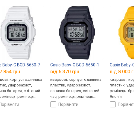
o Baby-G BGD-5650-7
Casio Baby-G BGD-5650-1
Casio Baby-
7 854 грн.
від 6 370 грн.
від 8 000 г
цові, корпус годинника
кварцові, корпус годинника
кварцові, ко
тик, ударозахист,
пластик, ударозахист,
пластик, уда
чна батарея, світовий
сонячна батарея, світовий
ремінець: бр
 ремінець: ремінець
час, ремінець: ремінець
Японія
ук, WR 100, Японія
каучук, WR 100, Японія
порівняти
порівняти
порівн