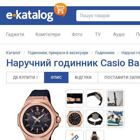
Гаджети
Комп'ютери
Фото
TV
Аудіо
П
Каталог
/
Годинники, прикраси й аксесуари
/
Годинники
/
Наручні г
Наручний годинник Casio B
ДЕ КУПИТИ
ОПИС
ВІДГУКИ
ПОСТАВИТИ ЗАП
3