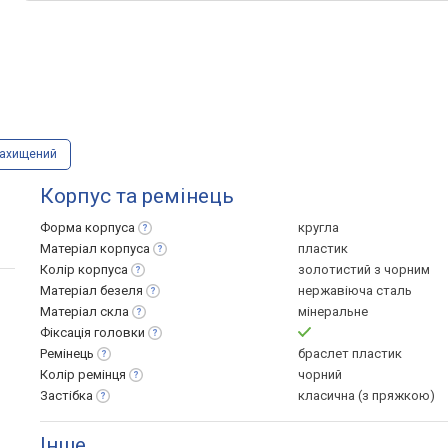
захищений
Корпус та ремінець
Форма
корпуса
кругла
Матеріал
корпуса
пластик
Колір
корпуса
золотистий з чорним
Матеріал
безеля
нержавіюча сталь
Матеріал
скла
мінеральне
Фіксація
головки
Ремінець
браслет пластик
Колір
ремінця
чорний
Застібка
класична (з пряжкою)
Інше