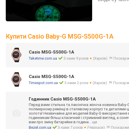
Купити Casio Baby-G MSG-S500G-1A
Casio MSG-S500G-1A
Taketime.com.ua
З нами 9 років
(Харків)
Поскарж
Casio MSG-S500G-1A
Timespot.com.ua
З нами 2 роки
(Харків)
Поскарж
Годинник Casio MSG-S500G-1A
Перед вами стильна та лаконічна жіноча новинка Baby-G
полімерному ремінці в сталевому корпусі та деталями
золота! Незвичайне для моделей Baby-G використання в
годинникам більш класичний і стриманий вигляд, а сон
вам про зміну батарейки в година
... ще
Bezel.com.ua
З нами 7 років
(Черкаси)
Поскаржи