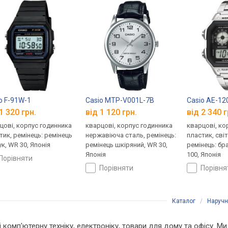
o F-91W-1
Casio MTP-V001L-7B
Casio AE-1
1 320 грн.
від 1 120 грн.
від 2 340 г
цові, корпус годинника
кварцові, корпус годинника
кварцові, ко
тик, ремінець: ремінець
нержавіюча сталь, ремінець:
пластик, сві
ук, WR 30, Японія
ремінець шкіряний, WR 30,
ремінець: бр
Японія
100, Японія
порівняти
порівняти
порівн
Каталог
/
Наручн
 і комп'ютерну техніку, електроніку, товари для дому та офісу. 