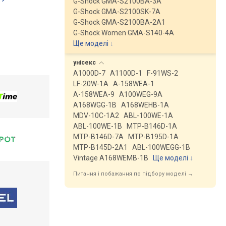
G-Shock GMA-S2100BA-3A
G-Shock GMA-S2100SK-7A
G-Shock GMA-S2100BA-2A1
G-Shock Women GMA-S140-4A
Ще моделі
↓
унісекс
A1000D-7
A1100D-1
F-91WS-2
LF-20W-1A
A-158WEA-1
A-158WEA-9
A100WEG-9A
A168WGG-1B
A168WEHB-1A
MDV-10C-1A2
ABL-100WE-1A
ABL-100WE-1B
MTP-B146D-1A
MTP-B146D-7A
MTP-B195D-1A
MTP-B145D-2A1
ABL-100WEGG-1B
Vintage A168WEMB-1B
Ще моделі
↓
Питання і побажання по підбору моделі →