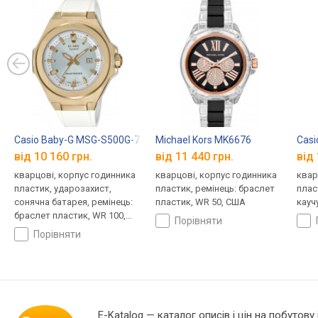
Casio Baby-G MSG-S500G-7A
Michael Kors MK6676
Casi
від 10 160 грн.
від 11 440 грн.
від 
кварцові, корпус годинника
кварцові, корпус годинника
квар
пластик, ударозахист,
пластик, ремінець: браслет
плас
сонячна батарея, ремінець:
пластик, WR 50, США
кауч
браслет пластик, WR 100,
порівняти
Японія
порівняти
E-Katalog
— каталог описів і цін на побутову