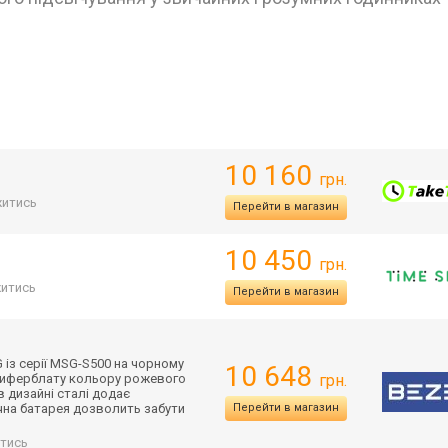
10 160
грн.
итись
Перейти в магазин
10 450
грн.
итись
Перейти в магазин
 із серії MSG-S500 на чорному
10 648
 циферблату кольору рожевого
грн.
 дизайні сталі додає
ячна батарея дозволить забути
Перейти в магазин
тись