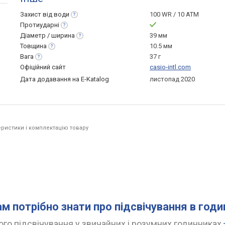
Захист від
води
100 WR / 10 ATM
Протиударні
Діаметр /
ширина
39 мм
Товщина
10.5 мм
Вага
37 г
Офіційний сайт
casio-intl.com
Дата додавання на E-Katalog
листопад 2020
ристики і комплектацію товару
ам потрібно знати про підсвічування в год
го підсвічування у звичайних і розумних годинниках