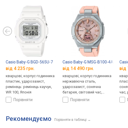
Casio Baby-G BGD-565U-7
Casio Baby-G MSG-B100-4A
Casi
від 4 235 грн.
від 14 490 грн.
від 
кварцові, корпус годинника
кварцові, корпус годинника
квар
пластик, ударозахист,
нержавіюча сталь,
плас
ремінець: ремінець каучук,
ударозахист, сонячна
соня
WR 100, Японія
батарея, світовий час,
час,
Bluetooth, ремінець: ремінець
кауч
порівняти
порівняти
каучук, WR 100, Японія
Рекомендуємо
Порівняти в таблиці
→