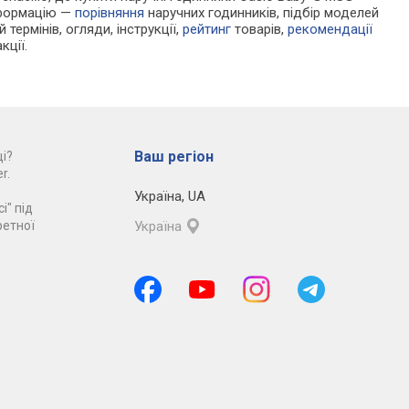
нформацію —
порівняння
наручних годинників, підбір моделей
 термінів, огляди, інструкції,
рейтинг
товарів,
рекомендації
кції.
Ваш регіон
і?
r.
Україна
,
UA
і" під
ретної
Україна