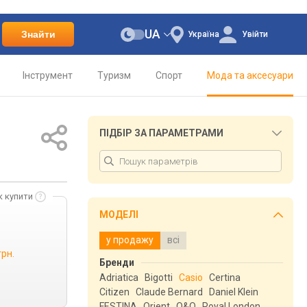
UA
Знайти
Україна
Увійти
Інструмент
Туризм
Спорт
Мода та аксесуари
ПІДБІР ЗА ПАРАМЕТРАМИ
к купити
МОДЕЛІ
у продажу
всі
грн.
Бренди
Adriatica
Bigotti
Casio
Certina
Citizen
Claude Bernard
Daniel Klein
FESTINA
Orient
Q&Q
Royal London