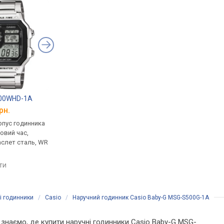
200WHD-1A
Casio G-Shock DW-5600E-1V
Casio G-Shock GW-7
рн.
від 4 799 грн.
від 6 799 грн.
рпус годинника
кварцові, корпус годинника
кварцові, корпус го
товий час,
пластик, ударозахист,
пластик, ударозахист
аслет сталь, WR
ремінець: браслет пластик,
сонячна батарея, фа
WR 200, Японія
місяця, світовий час,
ремінець: ремінець ка
яти
порівняти
порівняти
WR 200, Японія
і годинники
/
Casio
/
Наручний годинник Casio Baby-G MSG-S500G-1A
Ми знаємо, де купити наручні годинники Casio Baby-G MSG-