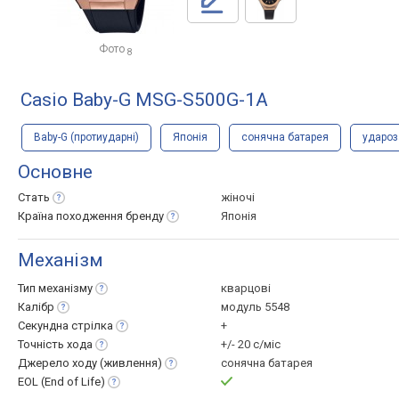
Фото
8
Casio Baby-G MSG-S500G-1A
Baby-G (протиударні)
Японія
сонячна батарея
ударо
Основне
Стать
жіночі
Країна походження
бренду
Японія
Механізм
Тип
механізму
кварцові
Калібр
модуль 5548
Секундна
стрілка
+
Точність
хода
+/- 20 с/міс
Джерело ходу
(живлення)
сонячна батарея
EOL (End of
Life)