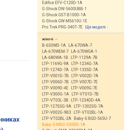
Edifice EFV-C120D-1A
G-Shock DW-5600UBB-1
G-Shock GST-B100D-1A
G-Shock GW-M5610U-1E
Pro Trek PRG-340T-7E
Ще моделі
↓
жіночі
B-650WD-1A
LA-670WA-7
LA-670WEM-7
LA-670WGA-1
LA-680WA-1B
LTP-1129A-7B
LTP-1169G-9A
LTP-1234G-7A
LTP-1274D-7A
LTP-1335D-7A
LTP-V001D-7B
LTP-V002D-7A
LTP-V006D-7B
LTP-V007D-7E
LTP-V009D-4E
LTP-V009G-7E
LTP-V300G-1A
LTP-VT01D-7B
LTP-VT03L-3B
LTP-1234DD-4A
LTP-1275SG-9A
LTP-1302SG-7A
LTP-V002G-9B3
LTP-VT02BL-1A
инниках
LTP-VT02BL-2A
Baby-G BGD-565U-7
Baby-G MSG-S500G-1A