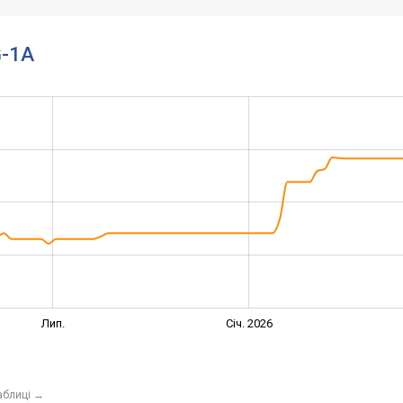
G-1A
Лип.
Січ. 2026
аблиці
→