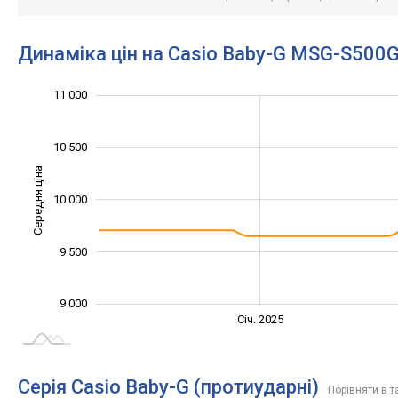
Динаміка цін на Casio Baby-G MSG-S500
11 500
8 800
9 200
9 400
8 500
8 000
11 000
10 500
Середня ціна
10 000
10 000
9 500
9 000
Січ. 2027
Лип.
Січ. 2025
L
Серія Casio Baby-G (протиударні)
Порівняти в т