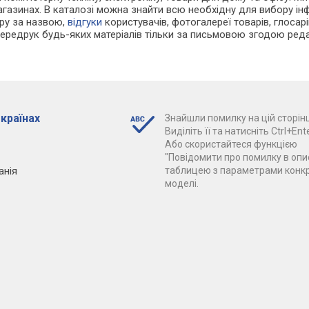
агазинах. В каталозі можна знайти всю необхідну для вибору і
ару за назвою,
відгуки
користувачів, фотогалереї товарів, глосарій
Передрук будь-яких матеріалів тільки за письмовою згодою реда
 країнах
Знайшли помилку на цій сторінц
Виділіть її та натисніть Ctrl+Ente
Або скористайтеся функцією
"Повідомити про помилку в опис
анія
таблицею з параметрами конк
моделі.