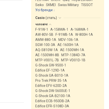
Seiko
SKMEI
Swiss Military
TISSOT
Усі бренди
Casio
(
стать
)
чоловічі
F-91W-1
A-158WA-1
A-168WA-1
AW-80V-5B
F-91WB-1A
W-800H-1A
AMW-880-1A
MDV-106-1A
SGW-100-3A
AE-1600H-1A
AQ-S810W-1A
AE-1500WH-1A
AE-1500WH-8B
MTP-1384D-7A
MTP-V001L-7B
MTP-VD01D-1B
G-Shock GW-9500-1
Edifice EF-129D-1A
G-Shock GA-B010-1A
Pro Trek PRW-35-1A
Edifice EFV-620D-2A
G-Shock DW-5600UE-1
G-Shock GA-B2100-1A
Edifice ECB-950DB-2A
Edifice EFR-S108D-3A