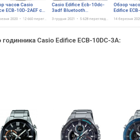
ор часов Casio
Casio Edifice Ecb-10dc-
Обзор часо
ice ECB-10D-2AEF с
3adf Bluetooth
Edifice ECB
нографом. Японские
Smartphone Link.
хронограф
резня 2020
12 660 переглядів
3 грудня 2021
5 628 переглядів
14 березня 202
чные часы. Alltime
наручные ч
 годинника Casio Edifice ECB-10DC-3A: