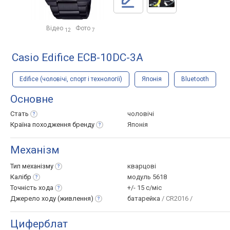
Відео
Фото
12
7
Casio Edifice ECB-10DC-3A
Edifice (чоловічі, спорт і технології)
Японія
Bluetooth
Основне
Стать
чоловічі
Країна походження
бренду
Японія
Механізм
Тип
механізму
кварцові
Калібр
модуль 5618
Точність
хода
+/- 15 с/міс
Джерело ходу
(живлення)
батарейка
/ CR2016 /
Циферблат