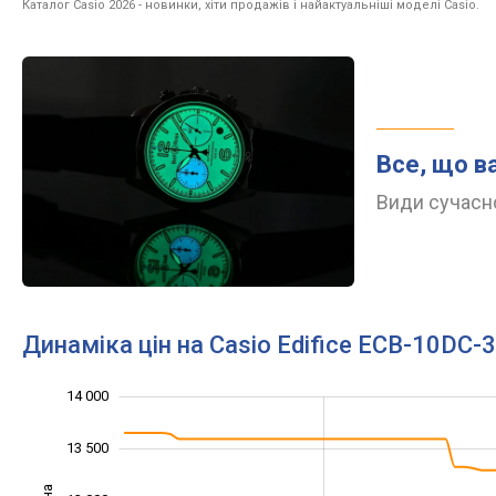
Каталог Casio 2026
- новинки, хіти продажів і найактуальніші моделі Casio.
Все, що в
Види сучасно
Динаміка цін на Casio Edifice ECB-10DC-
14 000
10 500
11 000
14 500
13 500