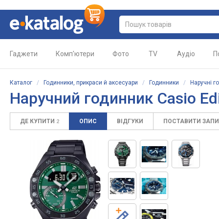
Гаджети
Комп'ютери
Фото
TV
Аудіо
П
Каталог
/
Годинники, прикраси й аксесуари
/
Годинники
/
Наручні г
Наручний годинник Casio Ed
ДЕ КУПИТИ
ОПИС
ВІДГУКИ
ПОСТАВИТИ ЗАП
2