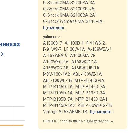
G-Shock GMA-S2100BA-3A
G-Shock GMA-S2100SK-7A
G-Shock GMA-S2100BA-2A1
G-Shock Women GMA-S140-4A
Ще моделі
↓
унісекс
инниках
A1000D-7
A1100D-1
F-91WS-2
F-91WS-7
LF-20W-1A
A-158WEA-1
A-158WEA-9
A1000MA-7E
A100WEG-9A
A168WGG-1A
A168WGG-1B
A168WEHB-1A
MDV-10C-1A2
ABL-100WE-1A
ABL-100WE-1B
MTP-B145G-9A
MTP-B146D-1A
MTP-B146D-7A
MTP-B195D-1A
MTP-B195D-3A
MTP-B195D-7A
MTP-B145D-2A1
MTP-B145D-2A2
ABL-100WEGG-1B
Vintage A168WEMB-1B
Ще моделі
↓
Питання і побажання по підбору моделі →