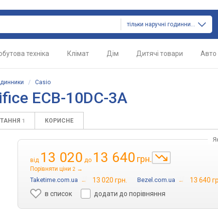
тільки наручні годинники
обутова техніка
Клімат
Дім
Дитячі товари
Авто
одинники
/
Casio
ifice ECB-10DC-3A
ИТАННЯ
КОРИСНЕ
1
Я
13 020
13 640
грн.
від
до
Порівняти ціни
→
2
Taketime.com.ua
→
13 020 грн.
Bezel.com.ua
→
13 640 г
в список
додати до порівняння