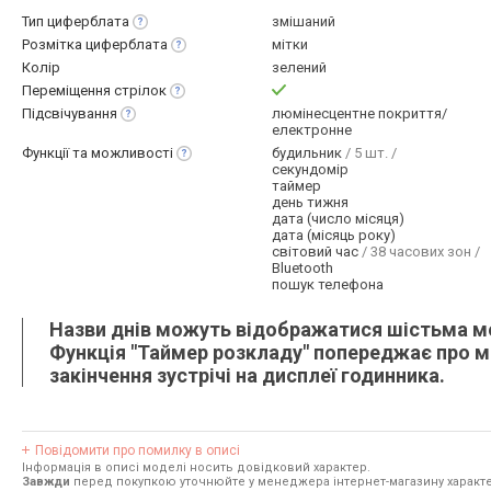
Тип
циферблата
змішаний
Розмітка
циферблата
мітки
Колір
зелений
Переміщення
стрілок
Підсвічування
люмінесцентне покриття/
електронне
Функції та
можливості
будильник
/ 5 шт. /
секундомір
таймер
день тижня
дата (число місяця)
дата (місяць року)
світовий час
/ 38 часових зон /
Bluetooth
пошук телефона
Назви днів можуть відображатися шістьма мо
Функція "Таймер розкладу" попереджає про май
закінчення зустрічі на дисплеї годинника.
Повідомити про помилку в описі
Інформація в описі моделі носить довідковий характер.
Завжди
перед покупкою уточнюйте у менеджера інтернет-магазину характе