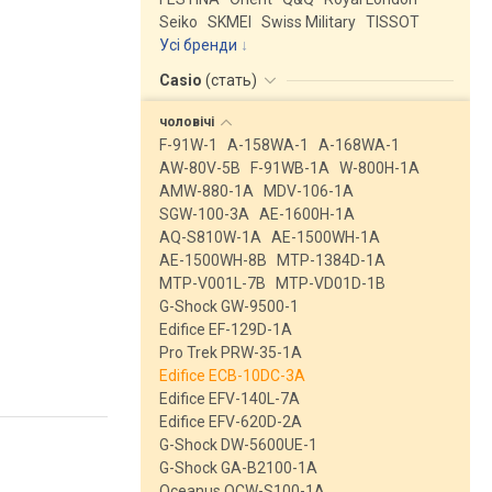
Seiko
SKMEI
Swiss Military
TISSOT
Усі бренди
Casio
(
стать
)
чоловічі
F-91W-1
A-158WA-1
A-168WA-1
AW-80V-5B
F-91WB-1A
W-800H-1A
AMW-880-1A
MDV-106-1A
SGW-100-3A
AE-1600H-1A
AQ-S810W-1A
AE-1500WH-1A
AE-1500WH-8B
MTP-1384D-1A
MTP-V001L-7B
MTP-VD01D-1B
G-Shock GW-9500-1
Edifice EF-129D-1A
Pro Trek PRW-35-1A
Edifice ECB-10DC-3A
Edifice EFV-140L-7A
Edifice EFV-620D-2A
G-Shock DW-5600UE-1
G-Shock GA-B2100-1A
Oceanus OCW-S100-1A