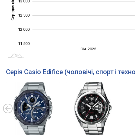
Середня ціна
13 000
11 500
12 500
12 000
11 500
Січ. 2027
Лип.
Січ. 2025
L
Серія Casio Edifice (чоловічі, спорт і техно