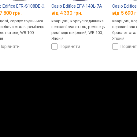
o Edifice EFR-S108DE-2A
Casio Edifice EFV-140L-7A
Casio Edific
7 800 грн.
від 4 330 грн.
від 5 690 г
цові, корпус годинника
кварцові, корпус годинника
кварцові, ко
авіюча сталь, ремінець:
нержавіюча сталь, ремінець:
нержавіюча с
лет сталь, WR 100,
ремінець шкіряний, WR 100,
браслет стал
ія
Японія
Японія
порівняти
порівняти
порівн