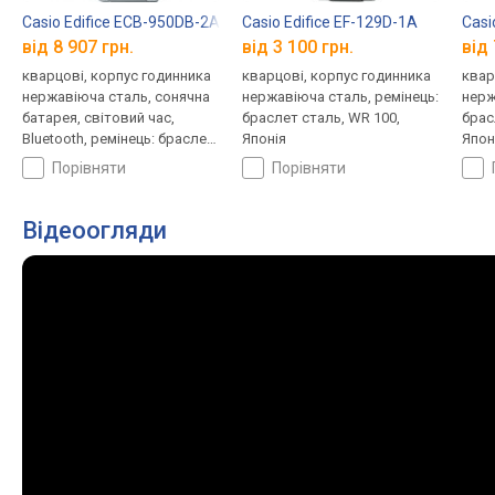
Casio Edifice ECB-950DB-2A
Casio Edifice EF-129D-1A
Casi
від 8 907 грн.
від 3 100 грн.
від 
кварцові, корпус годинника
кварцові, корпус годинника
квар
нержавіюча сталь, сонячна
нержавіюча сталь, ремінець:
нерж
батарея, світовий час,
браслет сталь, WR 100,
брас
Bluetooth, ремінець: браслет
Японія
Япон
сталь, WR 100, Японія
порівняти
порівняти
Відеоогляди