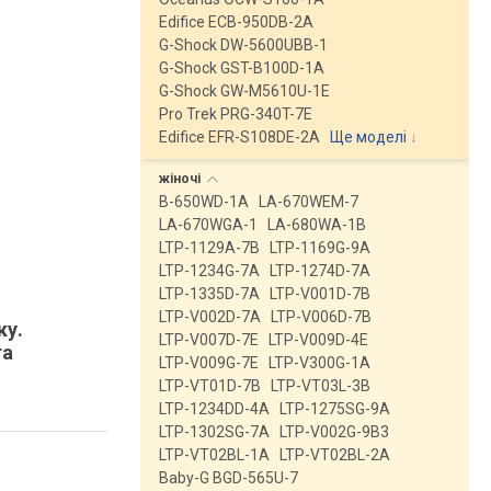
Edifice ECB-950DB-2A
G-Shock DW-5600UBB-1
G-Shock GST-B100D-1A
G-Shock GW-M5610U-1E
Pro Trek PRG-340T-7E
Edifice EFR-S108DE-2A
Ще моделі
↓
жіночі
B-650WD-1A
LA-670WEM-7
LA-670WGA-1
LA-680WA-1B
LTP-1129A-7B
LTP-1169G-9A
LTP-1234G-7A
LTP-1274D-7A
LTP-1335D-7A
LTP-V001D-7B
LTP-V002D-7A
LTP-V006D-7B
ку.
LTP-V007D-7E
LTP-V009D-4E
та
LTP-V009G-7E
LTP-V300G-1A
LTP-VT01D-7B
LTP-VT03L-3B
LTP-1234DD-4A
LTP-1275SG-9A
LTP-1302SG-7A
LTP-V002G-9B3
LTP-VT02BL-1A
LTP-VT02BL-2A
Baby-G BGD-565U-7