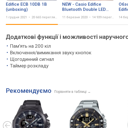
Edifice ECB 10DB 1B
NEW - Casio Edifice
Обз
(unboxing)
Bluetooth Double LED
Edif
World Time Watch ECB-
хро
1 грудня 2021
20 665 переглядів
11 березня 2020
14 939 переглядів
14 бе
10DB-1AEF - CLOSE UP
нару
Додаткові функції і можливості наручного
Пам'ять на 200 кіл
Включення/вимикання звуку кнопок
Щогодинний сигнал
Таймер розкладу
Рекомендуємо
Порівняти в таблиці
→