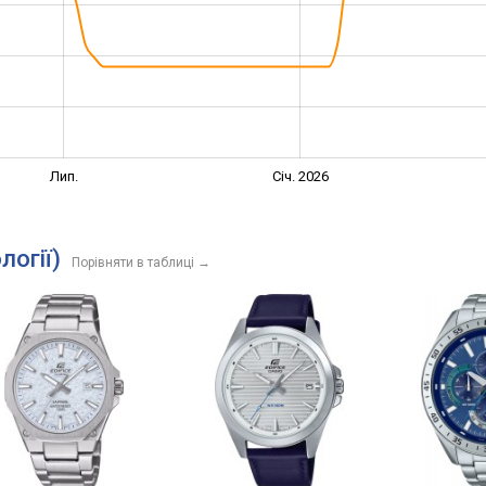
Лип.
Січ. 2026
логії)
Порівняти в таблиці
→