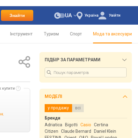
UA
Знайти
Україна
Увійти
Інструмент
Туризм
Спорт
Мода та аксесуари
ПІДБІР ЗА ПАРАМЕТРАМИ
к купити
МОДЕЛІ
у продажу
всі
рн.
Бренди
Adriatica
Bigotti
Casio
Certina
Citizen
Claude Bernard
Daniel Klein
FESTINA
Orient
Q&Q
Royal London