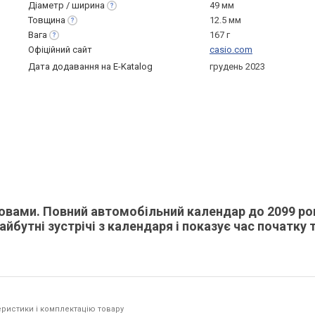
Діаметр /
ширина
49 мм
Товщина
12.5 мм
Вага
167 г
Офіційний сайт
casio.com
Дата додавання на E-Katalog
грудень 2023
вами. Повний автомобільний календар до 2099 ро
бутні зустрічі з календаря і показує час початку 
ристики і комплектацію товару