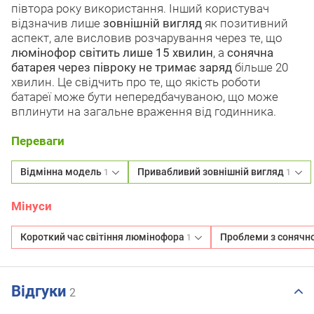
півтора року використання. Інший користувач
відзначив лише
зовнішній вигляд
як позитивний
аспект, але висловив розчарування через те, що
люмінофор світить лише 15 хвилин
, а
сонячна
батарея через півроку не тримає заряд
більше 20
хвилин. Це свідчить про те, що якість роботи
батареї може бути непередбачуваною, що може
вплинути на загальне враження від годинника.
Переваги
Відмінна модель
Привабливий зовнішній вигляд
1
1
Мінуси
Короткий час світіння люмінофора
Проблеми з сонячн
1
Відгуки
2