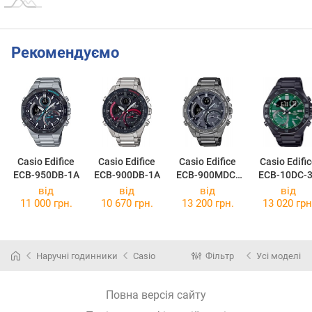
Рекомендуємо
Casio Edifice
Casio Edifice
Casio Edifice
Casio Edifi
ECB-950DB-1A
ECB-900DB-1A
ECB-900MDC-
ECB-10DC-
1A
від
від
від
від
11 000 грн.
10 670 грн.
13 200 грн.
13 020 грн
Наручні годинники
Casio
Фільтр
Усі моделі
Повна версія сайту