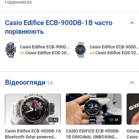
годинниках
Casio Edifice ECB-900DB-1B часто
порівнюють
Casio Edifice ECB-900DB-1B
Casio Edifice ECB-900DB-1
vs
Casio Edifice ECB-2000D-1A
vs
Casio Edifice EQS-920DB-1B
Відеоогляди
14
Casio Edifice ECB-900DB-1A
CASIO EDIFICE ECB-900DB-
Обзор
Bluetooth Solar powered
1B ORIGINAL UNBOXING
Casio