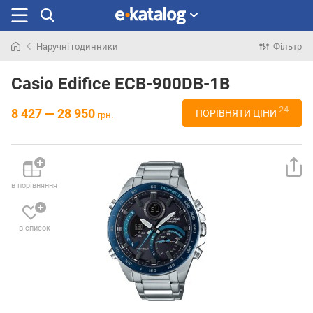
Наручні годинники
Фільтр
Шукали
раніше
Casio Edifice ECB-900DB-1B
24
8 427 — 28 950
ПОРІВНЯТИ ЦІНИ
грн.
в порівняння
в список