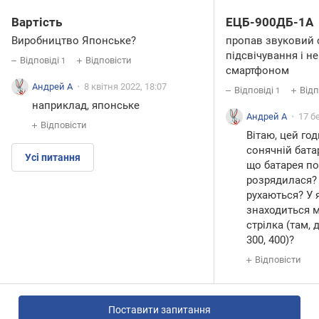
Вартість
ЕЦБ-900ДБ-1А
Виробництво Японське?
пропав звуковий 
підсвічування і н
Відповіді
Відповісти
1
смартфоном
Андрей А
8 квітня 2022, 18:07
Відповіді
Відп
1
наприклад, японське
Андрей А
17 б
Відповісти
Вітаю, цей го
сонячній батар
Усі питання
що батарея по
розрядилася? 
рухаються? У
знаходиться 
стрілка (там, 
300, 400)?
Відповісти
Поставити запитання