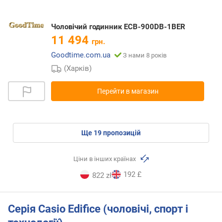
Чоловічий годинник ECB-900DB-1BER
11 494
грн.
Goodtime.com.ua
З нами 8 років
(Харків)
Перейти в магазин
ще
19
пропозицій
Ціни в інших країнах
192 £
822 zł
Серія Casio Edifice (чоловічі, спорт і