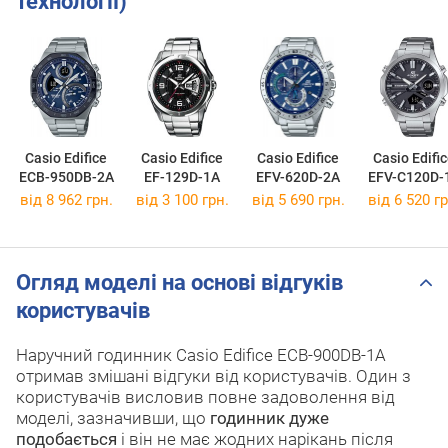
технології)
Casio Edifice
Casio Edifice
Casio Edifice
Casio Edifi
ECB-950DB-2A
EF-129D-1A
EFV-620D-2A
EFV-C120D-
від 8 962 грн.
від 3 100 грн.
від 5 690 грн.
від 6 520 гр
Огляд моделі на основі відгуків
користувачів
Наручний годинник Casio Edifice ECB-900DB-1A
отримав змішані відгуки від користувачів. Один з
користувачів висловив повне задоволення від
моделі, зазначивши, що
годинник дуже
подобається
і він не має жодних нарікань після