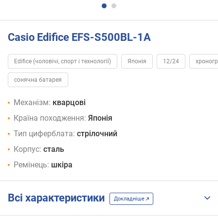
Casio Edifice EFS-S500BL-1A
Edifice (чоловічі, спорт і технології)
Японія
12/24
хроног
сонячна батарея
Механізм:
кварцові
Країна походження:
Японія
Тип циферблата:
стрілочний
Корпус:
сталь
Ремінець:
шкіра
Всі характеристики
Докладніше