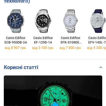
технології)
Casio Edifice
Casio Edifice
Casio Edifice
Casio Edifi
ECB-950DB-2A
EF-129D-1A
EFR-S108DE-
EFV-140L-7
2A
від 8 907 грн.
від 3 100 грн.
від 7 800 грн.
від 4 330 гр
Корисні статті