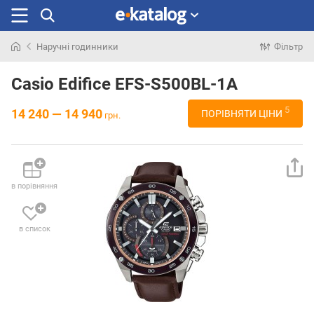
Наручні годинники
Фільтр
Шукали
раніше
Casio Edifice EFS-S500BL-1A
5
14 240 — 14 940
ПОРІВНЯТИ ЦІНИ
грн.
в порівняння
в список