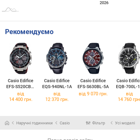
2024
2025
2028
2026
L
Рекомендуємо
Casio Edifice
Casio Edifice
Casio Edifice
Casio Edifi
EFS-S520CBL-
EQS-940NL-1A
EFS-S630BL-5A
EQB-700L-
1A
від
від
від 9 070 грн.
від
14 400 грн.
12 370 грн.
14 760 грн
Наручні годинники
Casio
Фільтр
Усі моделі