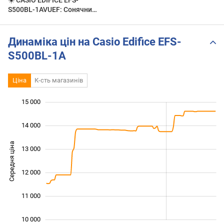
S500BL-1AVUEF: Сонячний
Хронограф з Сапфіром! |
Короткий огляд DEKA ⚫️
Динаміка цін на Casio Edifice EFS-
S500BL-1A
Ціна
К-сть магазинів
15 000
 000
 000
 000
14 000
Середня ціна
13 000
10 000
12 000
11 000
10 000