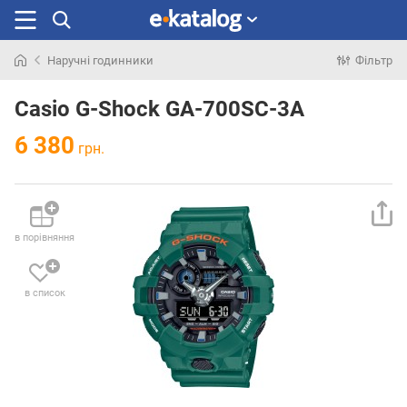
Наручні годинники
Фільтр
Шукали
раніше
Casio G-Shock GA-700SC-3A
6 380
грн.
в порівняння
в список