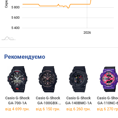
5 800
5 600
5 400
2024
2025
2028
2026
L
Рекомендуємо
Casio G-Shock
Casio G-Shock
Casio G-Shock
Casio G-Sho
GA-700-1A
GA-100GBX-
GA-140BMC-1A
GA-110NC-
1A4
від 4 699 грн.
від 6 150 грн.
від 6 260 грн.
від 6 270 гр