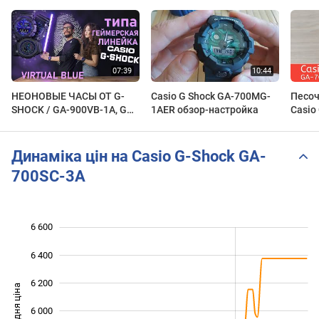
НЕОНОВЫЕ ЧАСЫ ОТ G-
Casio G Shock GA-700MG-
Песоч
SHOCK / GA-900VB-1A, GA-
1AER обзор-настройка
Casio
2100VB-1A, GA-700VB-1A
5A
Динаміка цін на Casio G-Shock GA-
700SC-3A
6 600
 000
 200
 800
6 400
6 200
Середня ціна
6 000
5 400