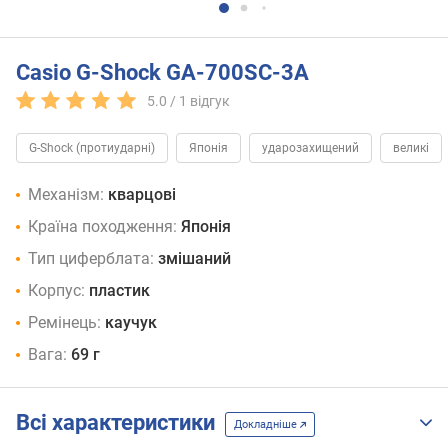
Casio G-Shock GA-700SC-3A
5.0 /
1
відгук
G-Shock (протиударні)
Японія
ударозахищений
великі
Механізм:
кварцові
Країна походження:
Японія
Тип циферблата:
змішаний
Корпус:
пластик
Ремінець:
каучук
Вага:
69 г
Всі характеристики
Докладніше