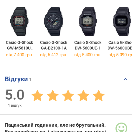
Casio G-Shock
Casio G-Shock
Casio G-Shock
Casio G-Sho
GW-M5610U-
GA-B2100-1A
DW-5600UE-1
DW-5600UBB
1E
від 7 400 грн.
від 6 412 грн.
від 5 400 грн.
від 5 090 гр
Відгуки
1
5.0
1
відгук
Пацанський годинник, але не брутальний.
Все подобається, і відчувається, що міцні.