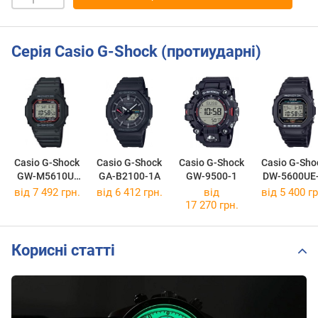
Серія Casio G-Shock (протиударні)
Casio G-Shock
Casio G-Shock
Casio G-Shock
Casio G-Sho
GW-M5610U-
GA-B2100-1A
GW-9500-1
DW-5600UE
1E
від 7 492 грн.
від 6 412 грн.
від
від 5 400 гр
17 270 грн.
Корисні статті