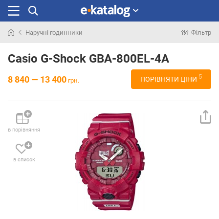
Наручні годинники
Фільтр
Шукали
раніше
Casio G-Shock GBA-800EL-4A
5
8 840 — 13 400
ПОРІВНЯТИ ЦІНИ
грн.
в порівняння
в список