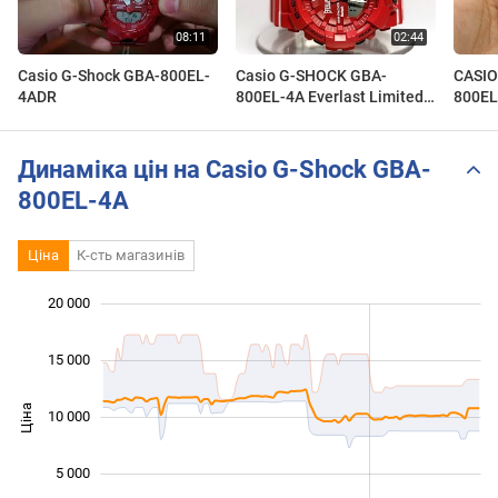
Casio G-Shock GBA-800EL-
Casio G-SHOCK GBA-
CASIO
4ADR
800EL-4A Everlast Limited
800EL
edition Module 5554 2019
ORIG
Динаміка цін на Casio G-Shock GBA-
800EL-4A
Ціна
К-сть магазинів
20 000
 000
 000
 000
15 000
Ціна
10 000
10 000
5 000