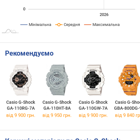
0
2024
2025
2028
2026
L
Мінімальна
Середня
Максимальна
Рекомендуємо
Casio G-Shock
Casio G-Shock
Casio G-Shock
Casio G-Sho
GA-110RG-7A
GA-110HT-8A
GA-110GW-7A
GBA-800DG-
від 9 900 грн.
від 9 950 грн.
від 9 900 грн.
від 9 840 гр