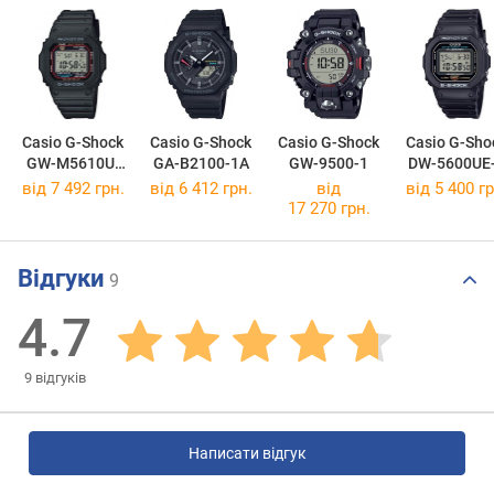
Casio G-Shock
Casio G-Shock
Casio G-Shock
Casio G-Sho
GW-M5610U-
GA-B2100-1A
GW-9500-1
DW-5600UE
1E
від 7 492 грн.
від 6 412 грн.
від
від 5 400 гр
17 270 грн.
Відгуки
9
4.7
9
відгуків
Написати відгук