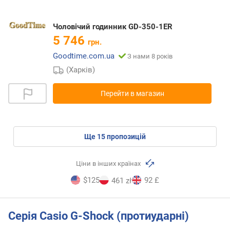
Чоловічий годинник GD-350-1ER
5 746
грн.
Goodtime.com.ua
З нами 8 років
(Харків)
Перейти в магазин
ще
15
пропозицій
Ціни в інших країнах
$125
92 £
461 zł
Серія Casio G-Shock (протиударні)