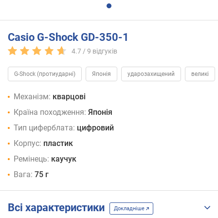
Casio G-Shock GD-350-1
4.7 /
9
відгуків
G-Shock (протиударні)
Японія
ударозахищений
великі
Механізм:
кварцові
Країна походження:
Японія
Тип циферблата:
цифровий
Корпус:
пластик
Ремінець:
каучук
Вага:
75 г
Всі характеристики
Докладніше