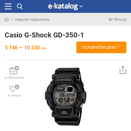
Наручні годинники
Фільтр
Шукали
раніше
Casio G-Shock GD-350-1
20
5 746 — 10 230
ПОРІВНЯТИ ЦІНИ
грн.
в порівняння
в список