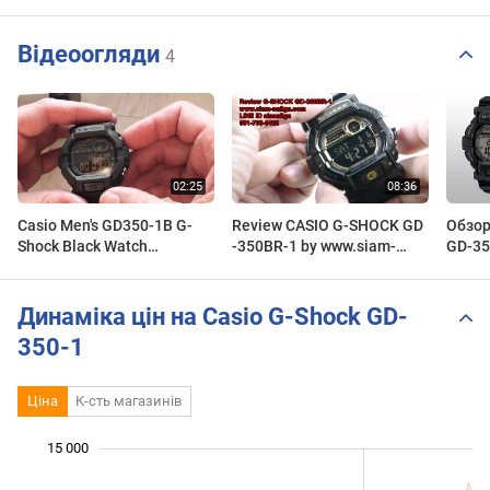
Відеоогляди
4
Casio Men's GD350-1B G-
Review CASIO G-SHOCK GD
Обзор
Shock Black Watch
-350BR-1 by www.siam-
GD-35
unboxing
naliga.com
Динаміка цін на Casio G-Shock GD-
350-1
Ціна
К-сть магазинів
 000
 000
 000
 000
 000
 000
 000
15 000