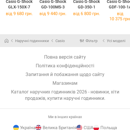
Casio G-Shock
Casio G-Shock
Casio G-Shock
Casio G-Sho
GLX-150X-7
GD-100MS-3
GD-350-1
GDF-100-1
від 9 680 грн.
від 9 440 грн.
від 6 800 грн.
від
10 375 грн
Наручні годинники
Casio
Фільтр
Усі моделі
Повна версія сайту
Політика конфіденційності
Запитання й побажання щодо сайту
Магазинам
Каталог наручних годинників 2026 - новинки, хіти
продажів,
купити наручні годинники
.
Ми в інших країнах
Україна
Велика Британія
США
Польща