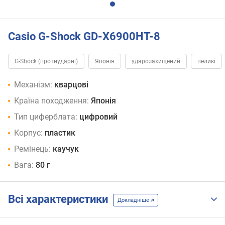
Casio G-Shock GD-X6900HT-8
G-Shock (протиударні)
Японія
ударозахищений
великі
Механізм:
кварцові
Країна походження:
Японія
Тип циферблата:
цифровий
Корпус:
пластик
Ремінець:
каучук
Вага:
80 г
Всі характеристики
Докладніше