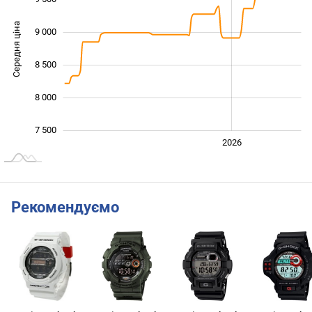
Середня ціна
9 000
10 000
8 500
8 000
7 500
2024
2025
2028
2026
L
Рекомендуємо