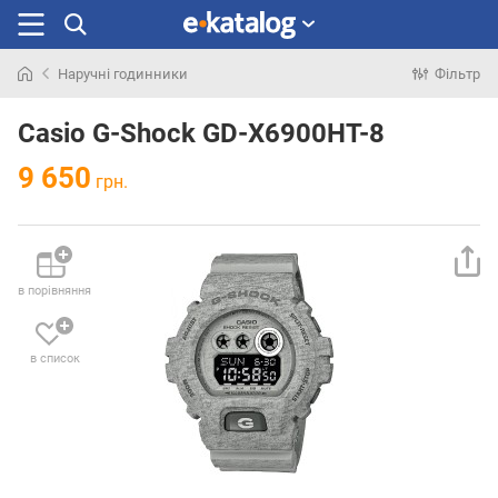
Наручні годинники
Фільтр
Шукали
раніше
Casio G-Shock GD-X6900HT-8
9 650
грн.
в порівняння
в список