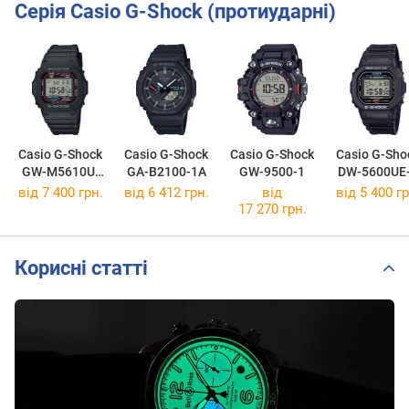
Серія Casio G-Shock (протиударні)
Casio G-Shock
Casio G-Shock
Casio G-Shock
Casio G-Sho
GW-M5610U-
GA-B2100-1A
GW-9500-1
DW-5600UE
1E
від 7 400 грн.
від 6 412 грн.
від
від 5 400 гр
17 270 грн.
Корисні статті