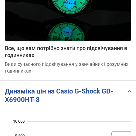
Все, що вам потрібно знати про підсвічування в
годинниках
Види сучасного підсвічування у звичайних і розумних
годинниках
Динаміка цін на Casio G-Shock GD-
X6900HT-8
10 000
 500
 000
 500
 000
9 500