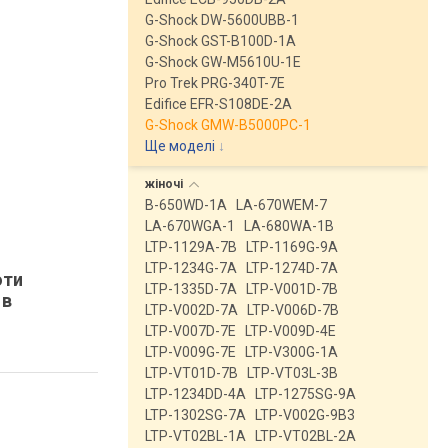
G-Shock DW-5600UBB-1
G-Shock GST-B100D-1A
G-Shock GW-M5610U-1E
Pro Trek PRG-340T-7E
Edifice EFR-S108DE-2A
G-Shock GMW-B5000PC-1
Ще моделі
↓
жіночі
B-650WD-1A
LA-670WEM-7
LA-670WGA-1
LA-680WA-1B
LTP-1129A-7B
LTP-1169G-9A
LTP-1234G-7A
LTP-1274D-7A
оти
LTP-1335D-7A
LTP-V001D-7B
 в
LTP-V002D-7A
LTP-V006D-7B
LTP-V007D-7E
LTP-V009D-4E
LTP-V009G-7E
LTP-V300G-1A
LTP-VT01D-7B
LTP-VT03L-3B
LTP-1234DD-4A
LTP-1275SG-9A
LTP-1302SG-7A
LTP-V002G-9B3
LTP-VT02BL-1A
LTP-VT02BL-2A