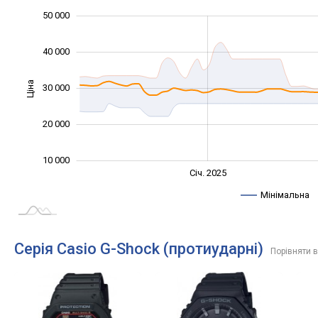
-10 000
15 000
25 000
60 000
5 000
0
50 000
40 000
Ціна
30 000
10 000
20 000
10 000
Січ. 2027
Лип.
Січ. 2025
L
Мінімальна
Серія Casio G-Shock (протиударні)
Порівняти в