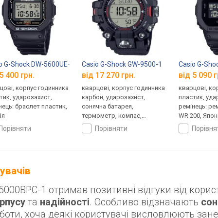
o G-Shock DW-5600UE-1
Casio G-Shock GW-9500-1
Casio G-Sh
5 400 грн.
від 17 270 грн.
від 5 090 г
цові, корпус годинника
кварцові, корпус годинника
кварцові, ко
тик, ударозахист,
карбон, ударозахист,
пластик, уда
нець: браслет пластик,
сонячна батарея,
ремінець: ре
ія
термометр, компас,
WR 200, Япон
висотомір, барометр,
порівняти
порівняти
порівн
світовий час, ремінець:
браслет пластик, WR 200,
Японія
тувачів
000BPC-1 отримав позитивні відгуки від корис
рпусу
та
надійності
. Особливо відзначають
сон
оботи, хоча деякі користувачі висловлюють за