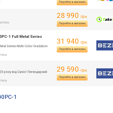
ь
Перейти в магазин
28 990
грн.
итись
Перейти в магазин
C-1 Full Metal Series
31 940
грн.
al Series Multi-Color Gradation
Перейти в магазин
тись
29 590
грн.
23 року від Casio! Легендарний
Перейти в магазин
тись
00PC-1