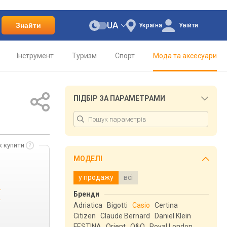
UA
Знайти
Україна
Увійти
Інструмент
Туризм
Спорт
Мода та аксесуари
ПІДБІР ЗА ПАРАМЕТРАМИ
к купити
МОДЕЛІ
у продажу
всі
.
Бренди
.
Adriatica
Bigotti
Casio
Certina
Citizen
Claude Bernard
Daniel Klein
FESTINA
Orient
Q&Q
Royal London