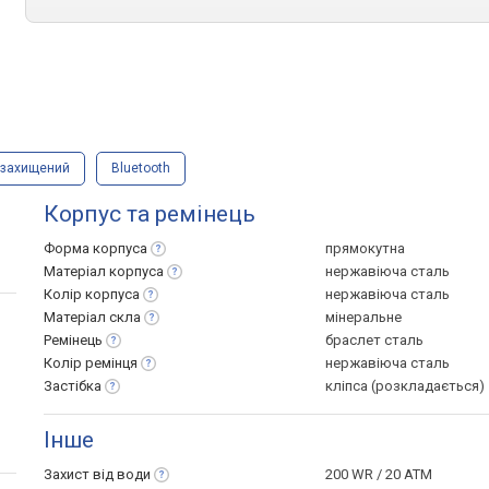
озахищений
Bluetooth
Корпус та ремінець
Форма
корпуса
прямокутна
Матеріал
корпуса
нержавіюча сталь
Колір
корпуса
нержавіюча сталь
Матеріал
скла
мінеральне
Ремінець
браслет сталь
Колір
ремінця
нержавіюча сталь
Застібка
кліпса (розкладається)
Інше
Захист від
води
200 WR / 20 ATM