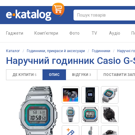
Гаджети
Комп'ютери
Фото
TV
Аудіо
П
Каталог
/
Годинники, прикраси й аксесуари
/
Годинники
/
Наручні г
Наручний годинник Casio G
ДЕ КУПИТИ
ОПИС
ВІДГУКИ
ПОСТАВИТИ ЗА
5
3