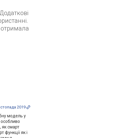
 Додаткові
ористанні.
ь отримала
истопада 2019
ібну модель у
і особливо
, як смарт
т функції як і