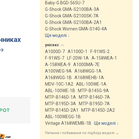
Baby-G BGD-565U-7
G-Shock GMA-S2100BA-3A
G-Shock GMA-S2100SK-7A
G-Shock GMA-S2100BA-2A1
G-Shock Women GMA-S140-4A
Ще моделі
↓
инниках
унісекс
A1000D-7
A1100D-1
F-91WS-2
F-91WS-7
LF-20W-1A
A-158WEA-1
A-158WEA-9
A1000MA-7E
A100WEG-9A
A168WGG-1A
A168WGG-1B
A168WEHB-1A
MDV-10C-1A2
ABL-100WE-1A
ABL-100WE-1B
MTP-B145G-9A
MTP-B146D-1A
MTP-B146D-7A
MTP-B195D-3A
MTP-B195D-7A
MTP-B145D-2A1
MTP-B145D-2A2
ABL-100WEGG-1B
Vintage A168WEMB-1B
Ще моделі
↓
Питання і побажання по підбору моделі →