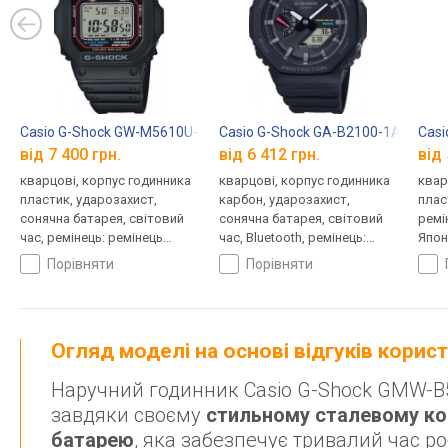
Casio G-Shock GW-M5610U-1E
Casio G-Shock GA-B2100-1A
Casi
від 7 400 грн.
від 6 412 грн.
від 
кварцові, корпус годинника
кварцові, корпус годинника
квар
пластик, ударозахист,
карбон, ударозахист,
плас
сонячна батарея, світовий
сонячна батарея, світовий
ремі
час, ремінець: ремінець
час, Bluetooth, ремінець:
Япон
каучук, WR 200, Японія
браслет пластик, WR 200,
порівняти
порівняти
Японія
Огляд моделі на основі відгуків корис
Наручний годинник Casio G-Shock GMW-B5
завдяки своєму
стильному сталевому ко
батарею
, яка забезпечує тривалий час р