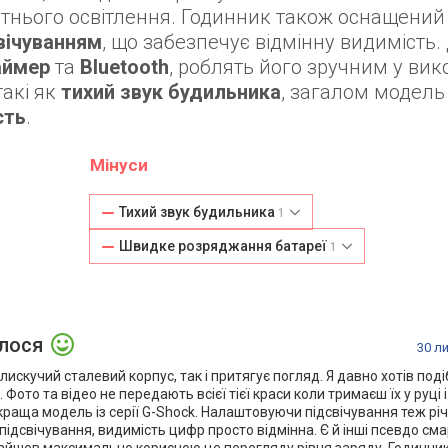
тнього освітлення. Годинник також оснащений
вічуванням
, що забезпечує відмінну видимість.
аймер
та
Bluetooth
, роблять його зручним у вик
такі як
тихий звук будильника
, загалом модел
сть
.
Мінуси
Тихий звук будильника
1
Швидке розряджання батареї
1
алося
30 л
искучий сталевий корпус, так і притягує погляд. Я давно хотів под
. Фото та відео не передають всієї тієї краси коли тримаєш їх у руці 
раща модель із серії G-Shock. Налаштовуючи підсвічування теж річ
ідсвічування, видимість цифр просто відмінна. Є й інші псевдо смар