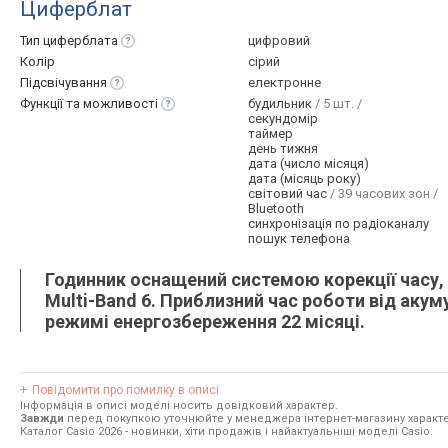
Циферблат
Тип
циферблата
цифровий
Колір
сірий
Підсвічування
електронне
Функції та
можливості
будильник
/ 5 шт. /
секундомір
таймер
день тижня
дата (число місяця)
дата (місяць року)
світовий час
/ 39 часових зон /
Bluetooth
синхронізація по радіоканалу
пошук телефона
Годинник оснащений системою корекції часу, 
Multi-Band 6. Приблизний час роботи від акум
режимі енергозбереження 22 місяці.
Повідомити про помилку в описі
Інформація в описі моделі носить довідковий характер.
Завжди
перед покупкою уточнюйте у менеджера інтернет-магазину характе
Каталог Casio 2026
- новинки, хіти продажів і найактуальніші моделі Casio.