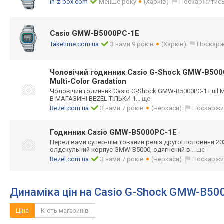
in-z-box.com
Менше року
(Харків)
Поскаржитис
Casio GMW-B5000PC-1E
Taketime.com.ua
З нами 9 років
(Харків)
Поскарж
Чоловічий годинник Casio G-Shock GMW-B5000P
Multi-Color Gradation
Чоловічий годинник Casio G-Shock GMW-B5000PC-1 Full Met
В МАГАЗИНІ BEZEL ТІЛЬКИ 1
... ще
Bezel.com.ua
З нами 7 років
(Черкаси)
Поскаржи
Годинник Casio GMW-B5000PC-1E
Перед вами супер-лімітован
ий реліз другої половини 20
олдскульний корпус GMW-B5000, одягнений в
... ще
Bezel.com.ua
З нами 7 років
(Черкаси)
Поскаржи
Динаміка цін на Casio G-Shock GMW-B50
Ціна
К-сть магазинів