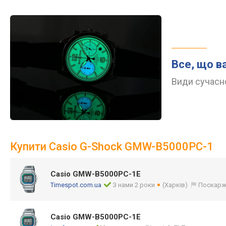
Все, що в
Види сучасно
Купити Casio G-Shock GMW-B5000PC-1
Casio GMW-B5000PC-1E
Timespot.com.ua
З нами 2 роки
(Харків)
Поскарж
Casio GMW-B5000PC-1E