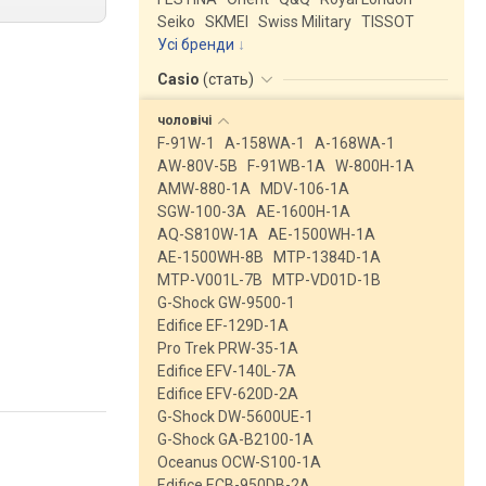
Seiko
SKMEI
Swiss Military
TISSOT
Усі бренди
Casio
(
стать
)
чоловічі
F-91W-1
A-158WA-1
A-168WA-1
AW-80V-5B
F-91WB-1A
W-800H-1A
AMW-880-1A
MDV-106-1A
SGW-100-3A
AE-1600H-1A
AQ-S810W-1A
AE-1500WH-1A
AE-1500WH-8B
MTP-1384D-1A
MTP-V001L-7B
MTP-VD01D-1B
G-Shock GW-9500-1
Edifice EF-129D-1A
Pro Trek PRW-35-1A
Edifice EFV-140L-7A
Edifice EFV-620D-2A
G-Shock DW-5600UE-1
G-Shock GA-B2100-1A
Oceanus OCW-S100-1A
Edifice ECB-950DB-2A