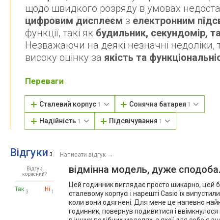
щодо швидкого розряду в умовах недоста
цифровим дисплеєм
з
електронним підс
функції, такі як
будильник, секундомір, т
Незважаючи на деякі незначні недоліки, 
високу оцінку за
якість та функціональні
Переваги
Сталевий корпус
Сонячна батарея
1
1
Надійність
Підсвічування
1
1
Відгуки
→
3
Написати відгук
відмінна модель, дуже сподоб
Відгук
корисний?
Цей годинник виглядає просто шикарно, цей бл
Так
Ні
3
1
сталевому корпусі і нарешті Casio їх випустили
коли вони одягнені. Для мене це напевно найк
годинник, повернув подивитися і ввімкнулося п