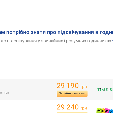
ам потрібно знати про підсвічування в год
го підсвічування у звичайних і розумних годинниках
29 190
грн.
итись
Перейти в магазин
29 240
грн.