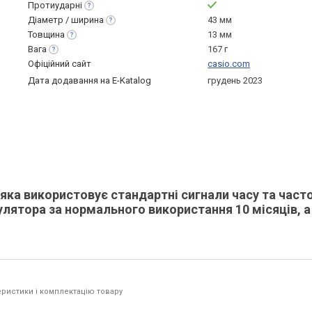
Протиударні
Діаметр /
ширина
43 мм
Товщина
13 мм
Вага
167 г
Офіційний сайт
casio.com
Дата додавання на E-Katalog
грудень 2023
яка використовує стандартні сигнали часу та част
улятора за нормального використання 10 місяців, а
ристики і комплектацію товару