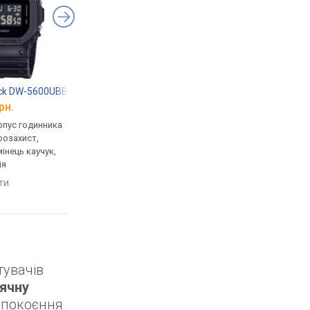
ock DW-5600UBB-1
Casio G-Shock GST-B100D-1A
Casio G-Shock GA-B
рн.
від 19 500 грн.
від 8 800 грн.
рпус годинника
кварцові, корпус годинника
кварцові, корпус го
розахист,
пластик, ударозахист,
карбон, ударозахист,
мінець каучук,
сонячна батарея, світовий
сонячна батарея, сві
ія
час, Bluetooth, ремінець:
час, Bluetooth, реміне
браслет сталь, WR 200,
ремінець каучук, WR 
яти
порівняти
порівняти
Японія
Японія
тувачів
ячну
непокоєння