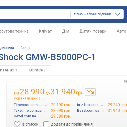
тільки наручні годинники
обутова техніка
Клімат
Дім
Дитячі товари
Авто
одинники
/
Casio
-Shock GMW-B5000PC-1
ПИТАННЯ
КОРИСНЕ
1
Я
28 990
31 940
грн.
від
до
Порівняти ціни
→
5
Timespot.com.ua
→
29 190 грн.
in-z-box.com
→
29 240 грн
Taketime.com.ua
→
28 990 грн.
Bezel.com.ua
→
31 940 грн
Bezel.com.ua
→
29 590 грн.
в список
додати до порівняння