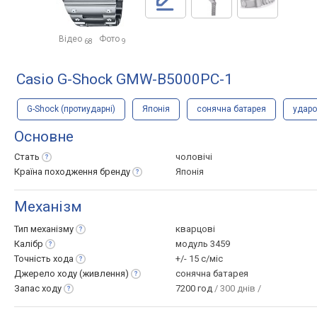
Відео
Фото
68
9
Casio G-Shock GMW-B5000PC-1
G-Shock (протиударні)
Японія
сонячна батарея
удар
Основне
Стать
чоловічі
Країна походження
бренду
Японія
Механізм
Тип
механізму
кварцові
Калібр
модуль 3459
Точність
хода
+/- 15 с/міс
Джерело ходу
(живлення)
сонячна батарея
Запас
ходу
7200 год
/ 300 днів /