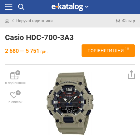
Наручні годинники
Фільтр
Шукали
раніше
Casio HDC-700-3A3
18
2 680 — 5 751
ПОРІВНЯТИ ЦІНИ
грн.
в порівняння
в список