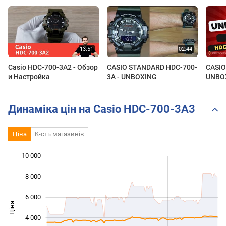
Casio HDC-700-3A2 - Обзор
CASIO STANDARD HDC-700-
CASIO
и Настройка
3A - UNBOXING
UNBO
Динаміка цін на Casio HDC-700-3A3
Ціна
К-сть магазинів
10 000
 000
 000
 000
8 000
6 000
Ціна
10 000
4 000