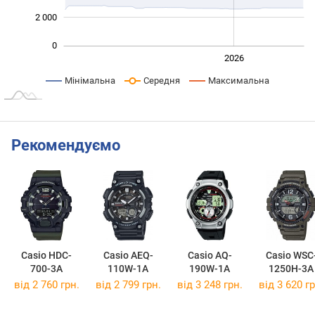
2 000
0
2024
2025
2028
2026
L
Мінімальна
Середня
Максимальна
Рекомендуємо
Casio HDC-
Casio AEQ-
Casio AQ-
Casio WSC
700-3A
110W-1A
190W-1A
1250H-3A
від 2 760 грн.
від 2 799 грн.
від 3 248 грн.
від 3 620 гр