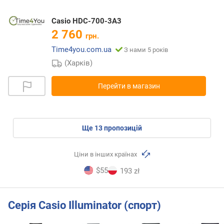
Casio HDC-700-3A3
2 760
грн.
Time4you.com.ua
З нами 5 років
(Харків)
Перейти в магазин
ще
13
пропозицій
Ціни в інших країнах
$55
193 zł
Серія Casio Illuminator (спорт)